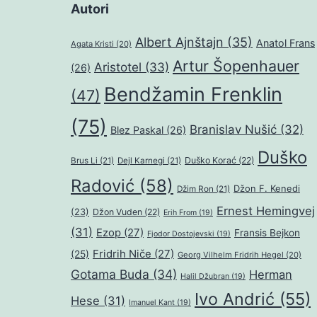
Autori
Albert Ajnštajn
(35)
Anatol Frans
Agata Kristi
(20)
Artur Šopenhauer
Aristotel
(33)
(26)
Bendžamin Frenklin
(47)
(75)
Branislav Nušić
(32)
Blez Paskal
(26)
Duško
Duško Korać
(22)
Brus Li
(21)
Dejl Karnegi
(21)
Radović
(58)
Džon F. Kenedi
Džim Ron
(21)
Ernest Hemingvej
(23)
Džon Vuden
(22)
Erih From
(19)
(31)
Ezop
(27)
Fransis Bejkon
Fjodor Dostojevski
(19)
Fridrih Niče
(27)
(25)
Georg Vilhelm Fridrih Hegel
(20)
Gotama Buda
(34)
Herman
Halil Džubran
(19)
Ivo Andrić
(55)
Hese
(31)
Imanuel Kant
(19)