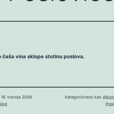
 čaša vina sklope stotinu poslova.
o
16. travnja 2006.
Kategorizirano kao
Alkoh
blog
Posl