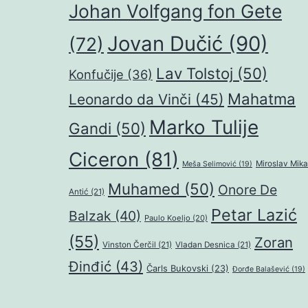
Johan Volfgang fon Gete
Jovan Dučić
(90)
(72)
Lav Tolstoj
(50)
Konfučije
(36)
Mahatma
Leonardo da Vinči
(45)
Marko Tulije
Gandi
(50)
Ciceron
(81)
Miroslav Mika
Meša Selimović
(19)
Muhamed
(50)
Onore De
Antić
(21)
Petar Lazić
Balzak
(40)
Paulo Koeljo
(20)
(55)
Zoran
Vinston Čerčil
(21)
Vladan Desnica
(21)
Đinđić
(43)
Čarls Bukovski
(23)
Đorđe Balašević
(19)