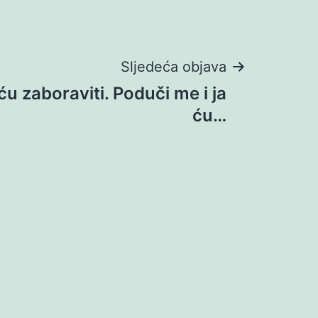
Sljedeća objava
 ću zaboraviti. Poduči me i ja
ću…