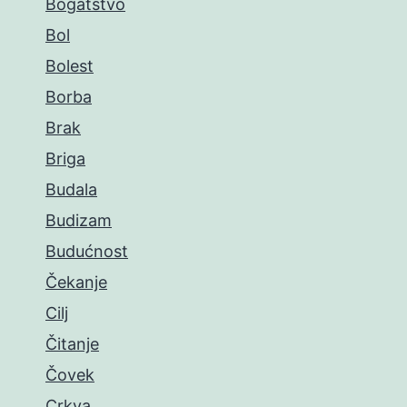
Bogatstvo
Bol
Bolest
Borba
Brak
Briga
Budala
Budizam
Budućnost
Čekanje
Cilj
Čitanje
Čovek
Crkva