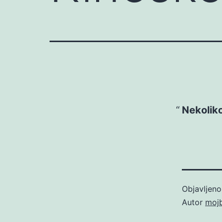
Nekoliko
Objavljen
Autor
moj