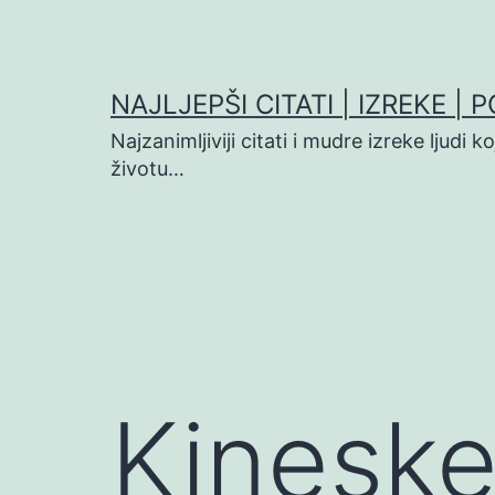
Preskoči
na
sadržaj
NAJLJEPŠI CITATI | IZREKE | 
Najzanimljiviji citati i mudre izreke ljudi 
životu…
Kineske