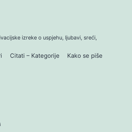
ivacijske izreke o uspjehu, ljubavi, sreći,
i
Citati – Kategorije
Kako se piše
e