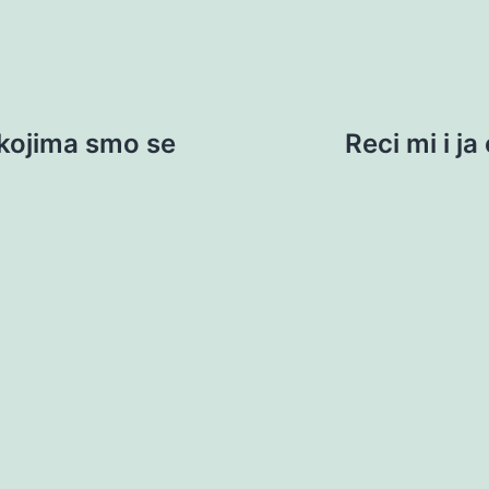
 kojima smo se
Reci mi i ja