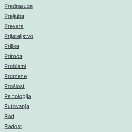
Predrasude
Preljuba
Prevara
Prijateljstvo
Prilike
Priroda
Problemi
Promene
Prošlost
Psihologija
Putovanja
Rad
Radost