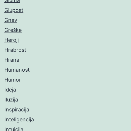
Gluma
Glupost
Gnev
Greške
Heroji
Hrabrost
Hrana
Humanost
Humor
Ideja
Iluzija
Inspiracija
Inteligencija
Intuicija