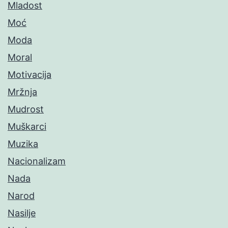
Mladost
Moć
Moda
Moral
Motivacija
Mržnja
Mudrost
Muškarci
Muzika
Nacionalizam
Nada
Narod
Nasilje