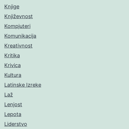
Knjige
Književnost
Kompjuteri
Komunikacija
Kreativnost
Kritika
Krivica
Kultura
Latinske Izreke
Laž
Lenjost
Lepota
Liderstvo