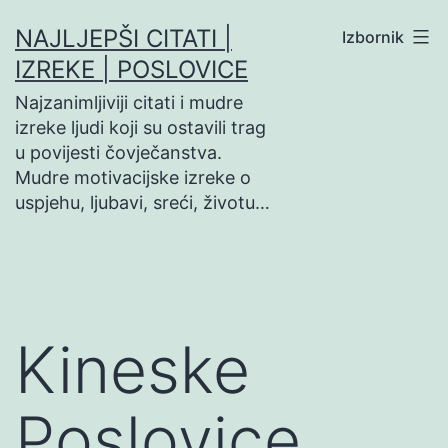
Preskoči
NAJLJEPŠI CITATI |
Izbornik
na
IZREKE | POSLOVICE
sadržaj
Najzanimljiviji citati i mudre
izreke ljudi koji su ostavili trag
u povijesti čovječanstva.
Mudre motivacijske izreke o
uspjehu, ljubavi, sreći, životu…
Kineske
Poslovice