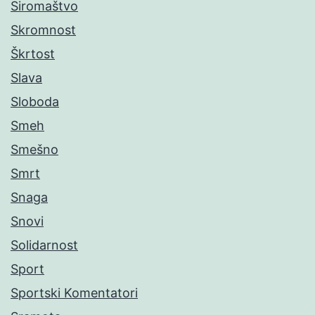
Siromaštvo
Skromnost
Škrtost
Slava
Sloboda
Smeh
Smešno
Smrt
Snaga
Snovi
Solidarnost
Sport
Sportski Komentatori