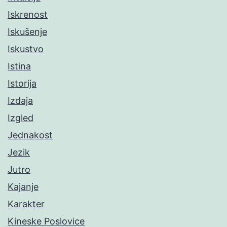
Iskrenost
Iskušenje
Iskustvo
Istina
Istorija
Izdaja
Izgled
Jednakost
Jezik
Jutro
Kajanje
Karakter
Kineske Poslovice