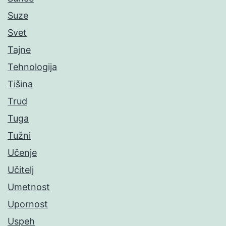
Suze
Svet
Tajne
Tehnologija
Tišina
Trud
Tuga
Tužni
Učenje
Učitelj
Umetnost
Upornost
Uspeh