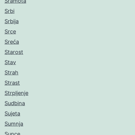
Sramota
Srbi
Srbija
Srce
Sreća
Starost
Stav
Strah
Strast
Strpljenje
Sudbina
Sujeta
Sumnja
Sunce