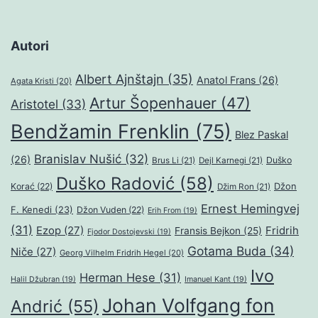
Autori
Albert Ajnštajn
(35)
Anatol Frans
(26)
Agata Kristi
(20)
Artur Šopenhauer
(47)
Aristotel
(33)
Bendžamin Frenklin
(75)
Blez Paskal
Branislav Nušić
(32)
(26)
Duško
Brus Li
(21)
Dejl Karnegi
(21)
Duško Radović
(58)
Džon
Korać
(22)
Džim Ron
(21)
Ernest Hemingvej
F. Kenedi
(23)
Džon Vuden
(22)
Erih From
(19)
(31)
Ezop
(27)
Fridrih
Fransis Bejkon
(25)
Fjodor Dostojevski
(19)
Gotama Buda
(34)
Niče
(27)
Georg Vilhelm Fridrih Hegel
(20)
Ivo
Herman Hese
(31)
Halil Džubran
(19)
Imanuel Kant
(19)
Johan Volfgang fon
Andrić
(55)