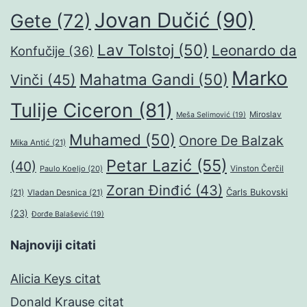
Jovan Dučić
(90)
Gete
(72)
Lav Tolstoj
(50)
Leonardo da
Konfučije
(36)
Marko
Mahatma Gandi
(50)
Vinči
(45)
Tulije Ciceron
(81)
Miroslav
Meša Selimović
(19)
Muhamed
(50)
Onore De Balzak
Mika Antić
(21)
Petar Lazić
(55)
(40)
Paulo Koeljo
(20)
Vinston Čerčil
Zoran Đinđić
(43)
Čarls Bukovski
(21)
Vladan Desnica
(21)
(23)
Đorđe Balašević
(19)
Najnoviji citati
Alicia Keys citat
Donald Krause citat