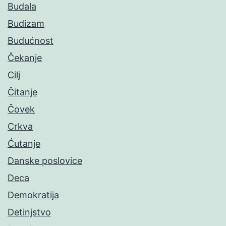
Budala
Budizam
Budućnost
Čekanje
Cilj
Čitanje
Čovek
Crkva
Ćutanje
Danske poslovice
Deca
Demokratija
Detinjstvo