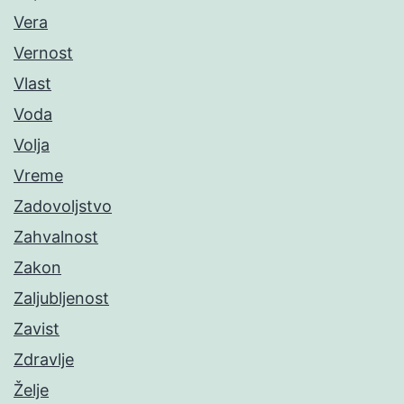
Vera
Vernost
Vlast
Voda
Volja
Vreme
Zadovoljstvo
Zahvalnost
Zakon
Zaljubljenost
Zavist
Zdravlje
Želje