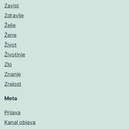
Zavist
Zdravlje
Želje
Žene
Život
Životinje
Zlo
Znanje
Zrelost
Meta
Prijava
Kanal objava