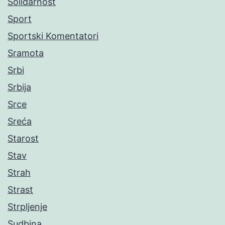
Solidarnost
Sport
Sportski Komentatori
Sramota
Srbi
Srbija
Srce
Sreća
Starost
Stav
Strah
Strast
Strpljenje
Sudbina