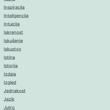
Inspiracija
Inteligencija
Intuicija
Iskrenost
Iskušenje
Iskustvo
Istina
Istorija
Izdaja
Izgled
Jednakost
Jezik
Jutro