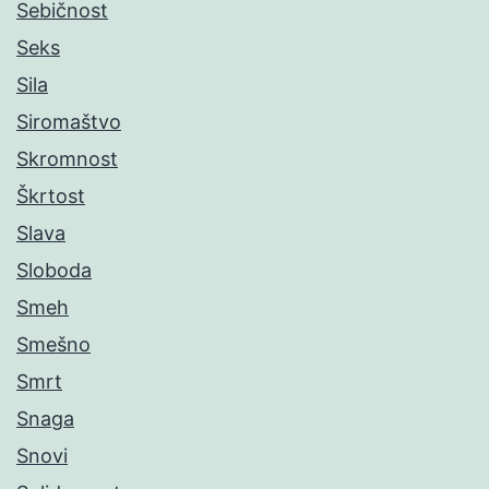
Sebičnost
Seks
Sila
Siromaštvo
Skromnost
Škrtost
Slava
Sloboda
Smeh
Smešno
Smrt
Snaga
Snovi