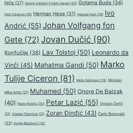
Gotama Buda
(34)
Niče
(27)
Georg Vilhelm Fridrih Hegel
(20)
Ivo
Herman Hese
(31)
Halil Džubran
(19)
Imanuel Kant
(19)
Johan Volfgang fon
Andrić
(55)
Jovan Dučić
(90)
Gete
(72)
Lav Tolstoj
(50)
Leonardo da
Konfučije
(36)
Marko
Mahatma Gandi
(50)
Vinči
(45)
Tulije Ciceron
(81)
Miroslav
Meša Selimović
(19)
Muhamed
(50)
Onore De Balzak
Mika Antić
(21)
Petar Lazić
(55)
(40)
Paulo Koeljo
(20)
Vinston Čerčil
Zoran Đinđić
(43)
Čarls Bukovski
(21)
Vladan Desnica
(21)
(23)
Đorđe Balašević
(19)