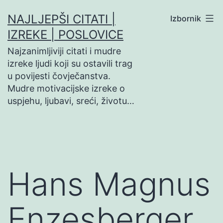
Preskoči
NAJLJEPŠI CITATI |
Izbornik
na
IZREKE | POSLOVICE
sadržaj
Najzanimljiviji citati i mudre
izreke ljudi koji su ostavili trag
u povijesti čovječanstva.
Mudre motivacijske izreke o
uspjehu, ljubavi, sreći, životu…
Hans Magnus
Enzesberger