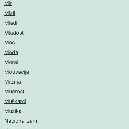
Mir
Misli
Mladi
Mladost
Moć
Moda
Moral
Motivacija
Mržnja
Mudrost
Muškarci
Muzika
Nacionalizam