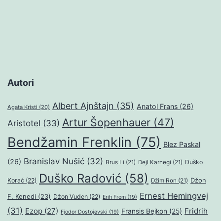
Autori
Albert Ajnštajn
(35)
Anatol Frans
(26)
Agata Kristi
(20)
Artur Šopenhauer
(47)
Aristotel
(33)
Bendžamin Frenklin
(75)
Blez Paskal
Branislav Nušić
(32)
(26)
Duško
Brus Li
(21)
Dejl Karnegi
(21)
Duško Radović
(58)
Džon
Korać
(22)
Džim Ron
(21)
Ernest Hemingvej
F. Kenedi
(23)
Džon Vuden
(22)
Erih From
(19)
(31)
Ezop
(27)
Fridrih
Fransis Bejkon
(25)
Fjodor Dostojevski
(19)