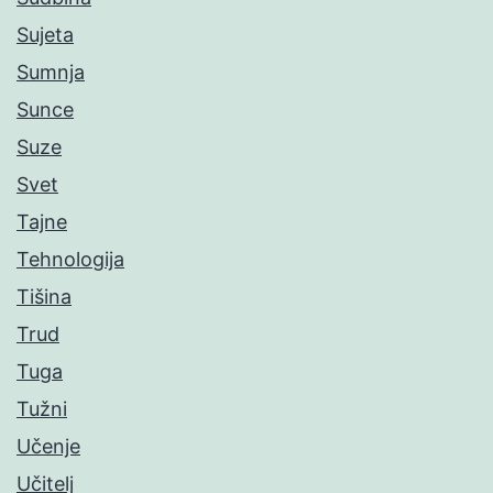
Sujeta
Sumnja
Sunce
Suze
Svet
Tajne
Tehnologija
Tišina
Trud
Tuga
Tužni
Učenje
Učitelj