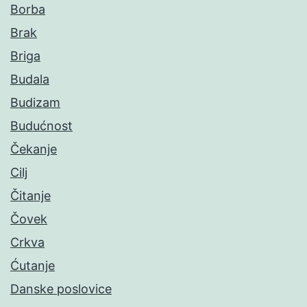
Borba
Brak
Briga
Budala
Budizam
Budućnost
Čekanje
Cilj
Čitanje
Čovek
Crkva
Ćutanje
Danske poslovice