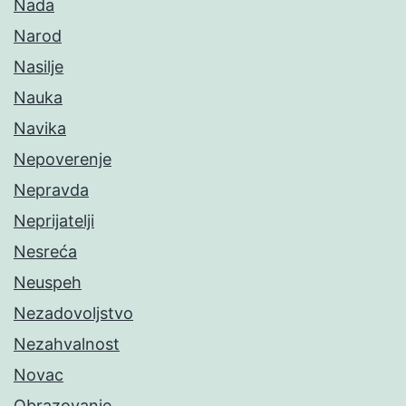
Nada
Narod
Nasilje
Nauka
Navika
Nepoverenje
Nepravda
Neprijatelji
Nesreća
Neuspeh
Nezadovoljstvo
Nezahvalnost
Novac
Obrazovanje