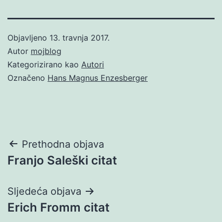
Objavljeno
13. travnja 2017.
Autor
mojblog
Kategorizirano kao
Autori
Označeno
Hans Magnus Enzesberger
Navigacija
Prethodna objava
Franjo Saleški citat
objava
Sljedeća objava
Erich Fromm citat