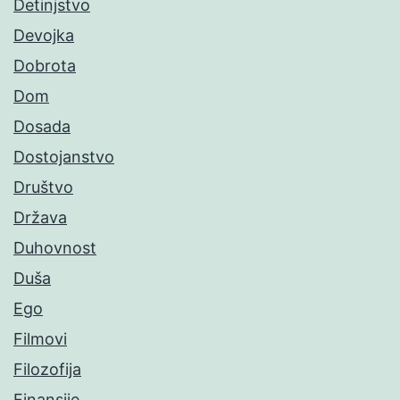
Detinjstvo
Devojka
Dobrota
Dom
Dosada
Dostojanstvo
Društvo
Država
Duhovnost
Duša
Ego
Filmovi
Filozofija
Finansije