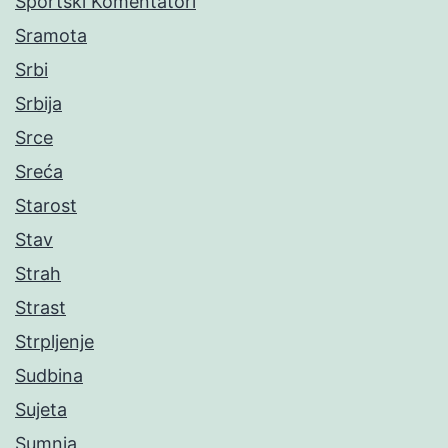
Sportski Komentatori
Sramota
Srbi
Srbija
Srce
Sreća
Starost
Stav
Strah
Strast
Strpljenje
Sudbina
Sujeta
Sumnja