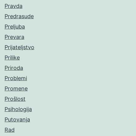
Pravda
Predrasude
Preljuba
Prevara
Prijateljstvo
Prilike
Priroda
Problemi
Promene
Prošlost
Psihologija
Putovanja
Rad