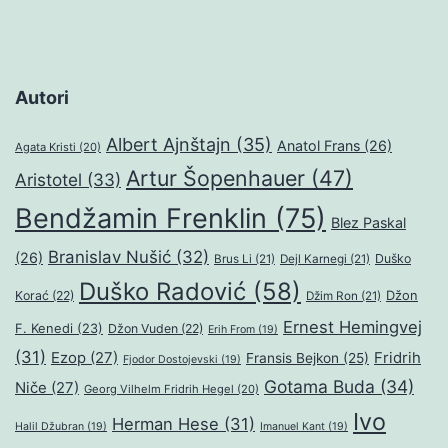
Autori
Albert Ajnštajn
(35)
Anatol Frans
(26)
Agata Kristi
(20)
Artur Šopenhauer
(47)
Aristotel
(33)
Bendžamin Frenklin
(75)
Blez Paskal
Branislav Nušić
(32)
(26)
Duško
Brus Li
(21)
Dejl Karnegi
(21)
Duško Radović
(58)
Džon
Korać
(22)
Džim Ron
(21)
Ernest Hemingvej
F. Kenedi
(23)
Džon Vuden
(22)
Erih From
(19)
(31)
Ezop
(27)
Fridrih
Fransis Bejkon
(25)
Fjodor Dostojevski
(19)
Gotama Buda
(34)
Niče
(27)
Georg Vilhelm Fridrih Hegel
(20)
Ivo
Herman Hese
(31)
Halil Džubran
(19)
Imanuel Kant
(19)