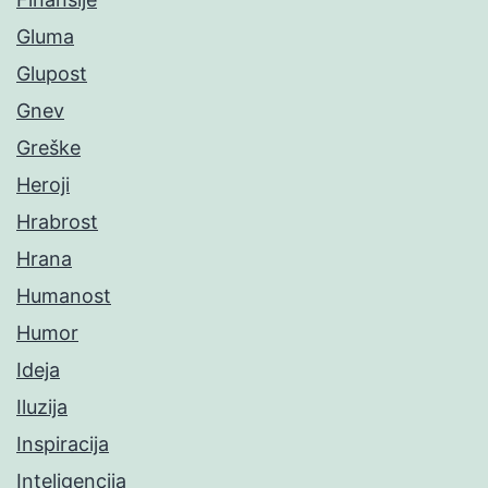
Gluma
Glupost
Gnev
Greške
Heroji
Hrabrost
Hrana
Humanost
Humor
Ideja
Iluzija
Inspiracija
Inteligencija