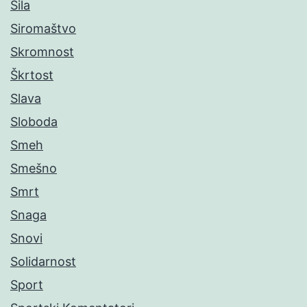
Sila
Siromaštvo
Skromnost
Škrtost
Slava
Sloboda
Smeh
Smešno
Smrt
Snaga
Snovi
Solidarnost
Sport