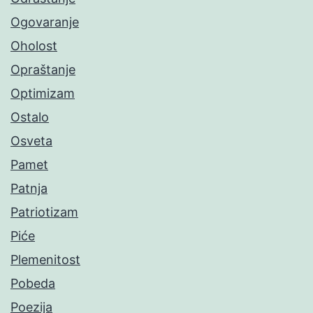
Ogovaranje
Oholost
Opraštanje
Optimizam
Ostalo
Osveta
Pamet
Patnja
Patriotizam
Piće
Plemenitost
Pobeda
Poezija