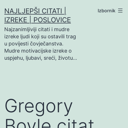
Preskoči
NAJLJEPŠI CITATI |
Izbornik
na
IZREKE | POSLOVICE
sadržaj
Najzanimljiviji citati i mudre
izreke ljudi koji su ostavili trag
u povijesti čovječanstva.
Mudre motivacijske izreke o
uspjehu, ljubavi, sreći, životu…
Gregory
Boyle citat