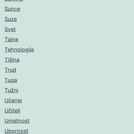
Sunce
Suze
Svet
Tajne
Tehnologija
Tišina
Trud
Tuga
Tužni
Učenje
Učitelj
Umetnost
Upornost