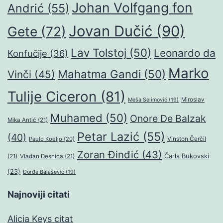
Johan Volfgang fon
Andrić
(55)
Jovan Dučić
(90)
Gete
(72)
Lav Tolstoj
(50)
Leonardo da
Konfučije
(36)
Marko
Mahatma Gandi
(50)
Vinči
(45)
Tulije Ciceron
(81)
Miroslav
Meša Selimović
(19)
Muhamed
(50)
Onore De Balzak
Mika Antić
(21)
Petar Lazić
(55)
(40)
Paulo Koeljo
(20)
Vinston Čerčil
Zoran Đinđić
(43)
Čarls Bukovski
(21)
Vladan Desnica
(21)
(23)
Đorđe Balašević
(19)
Najnoviji citati
Alicia Keys citat