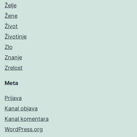
Želje
Žene
Život
Životinje
Zlo
Znanje
Zrelost
Meta
Prijava
Kanal objava
Kanal komentara
WordPress.org