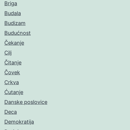
Briga
Budala
Budizam
Budućnost
Čekanje
Cilj
Čitanje
Čovek
Crkva
Ćutanje
Danske poslovice
Deca
Demokratija