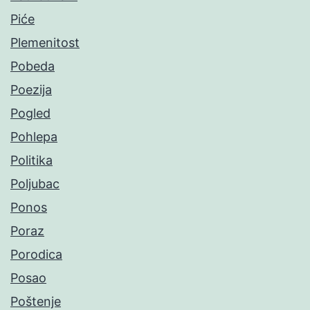
Piće
Plemenitost
Pobeda
Poezija
Pogled
Pohlepa
Politika
Poljubac
Ponos
Poraz
Porodica
Posao
Poštenje