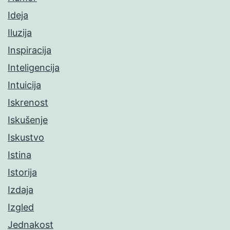
Ideja
Iluzija
Inspiracija
Inteligencija
Intuicija
Iskrenost
Iskušenje
Iskustvo
Istina
Istorija
Izdaja
Izgled
Jednakost