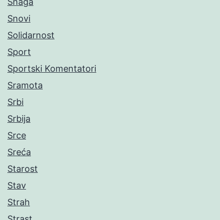
Snaga
Snovi
Solidarnost
Sport
Sportski Komentatori
Sramota
Srbi
Srbija
Srce
Sreća
Starost
Stav
Strah
Strast