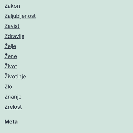
Zakon
Zaljubljenost
Zavist
Zdravlje
Želje
Žene
Život
Životinje
Zlo
Znanje
Zrelost
Meta