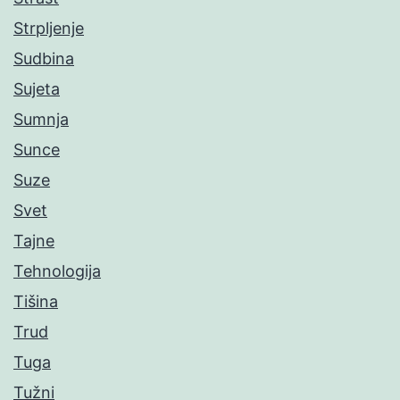
Strpljenje
Sudbina
Sujeta
Sumnja
Sunce
Suze
Svet
Tajne
Tehnologija
Tišina
Trud
Tuga
Tužni