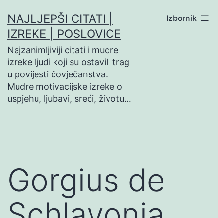
Preskoči
NAJLJEPŠI CITATI |
Izbornik
na
IZREKE | POSLOVICE
sadržaj
Najzanimljiviji citati i mudre
izreke ljudi koji su ostavili trag
u povijesti čovječanstva.
Mudre motivacijske izreke o
uspjehu, ljubavi, sreći, životu…
Gorgius de
Schlavonia