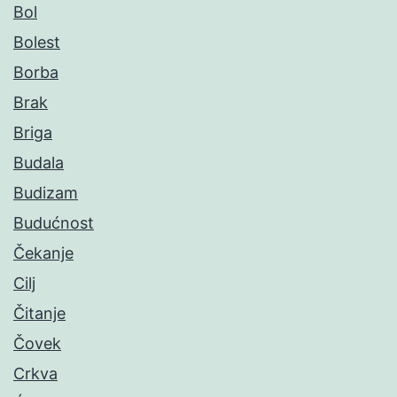
Bol
Bolest
Borba
Brak
Briga
Budala
Budizam
Budućnost
Čekanje
Cilj
Čitanje
Čovek
Crkva