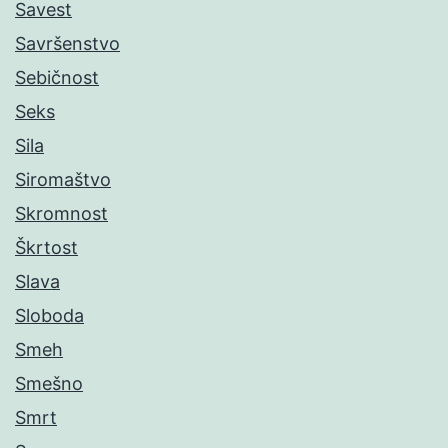
Savest
Savršenstvo
Sebičnost
Seks
Sila
Siromaštvo
Skromnost
Škrtost
Slava
Sloboda
Smeh
Smešno
Smrt