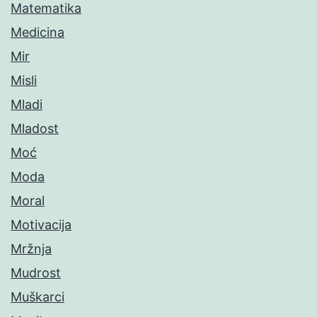
Matematika
Medicina
Mir
Misli
Mladi
Mladost
Moć
Moda
Moral
Motivacija
Mržnja
Mudrost
Muškarci