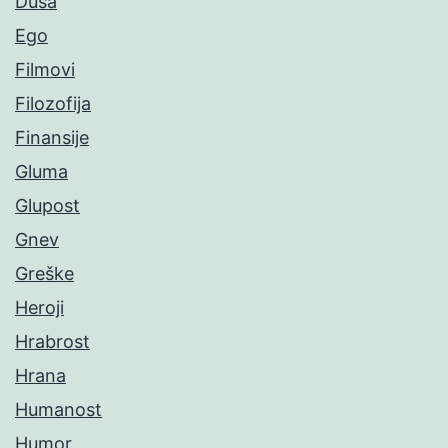
Duša
Ego
Filmovi
Filozofija
Finansije
Gluma
Glupost
Gnev
Greške
Heroji
Hrabrost
Hrana
Humanost
Humor