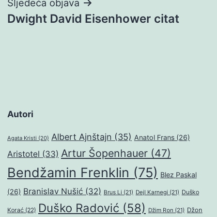
Sljedeća objava
Dwight David Eisenhower citat
Autori
Albert Ajnštajn
(35)
Anatol Frans
(26)
Agata Kristi
(20)
Artur Šopenhauer
(47)
Aristotel
(33)
Bendžamin Frenklin
(75)
Blez Paskal
Branislav Nušić
(32)
(26)
Duško
Brus Li
(21)
Dejl Karnegi
(21)
Duško Radović
(58)
Džon
Korać
(22)
Džim Ron
(21)