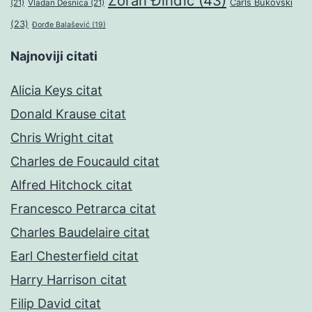
Zoran Đinđić
(43)
Čarls Bukovski
(21)
Vladan Desnica
(21)
(23)
Đorđe Balašević
(19)
Najnoviji citati
Alicia Keys citat
Donald Krause citat
Chris Wright citat
Charles de Foucauld citat
Alfred Hitchock citat
Francesco Petrarca citat
Charles Baudelaire citat
Earl Chesterfield citat
Harry Harrison citat
Filip David citat