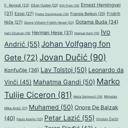
Ernest Hemingvej
F. Kenedi
(23)
Džon Vuden
(22)
Erih From
(19)
(31)
Ezop
(27)
Fridrih
Fransis Bejkon
(25)
Fjodor Dostojevski
(19)
Gotama Buda
(34)
Niče
(27)
Georg Vilhelm Fridrih Hegel
(20)
Ivo
Herman Hese
(31)
Halil Džubran
(19)
Imanuel Kant
(19)
Johan Volfgang fon
Andrić
(55)
Jovan Dučić
(90)
Gete
(72)
Lav Tolstoj
(50)
Leonardo da
Konfučije
(36)
Marko
Mahatma Gandi
(50)
Vinči
(45)
Tulije Ciceron
(81)
Miroslav
Meša Selimović
(19)
Muhamed
(50)
Onore De Balzak
Mika Antić
(21)
Petar Lazić
(55)
(40)
Paulo Koeljo
(20)
Vinston Čerčil