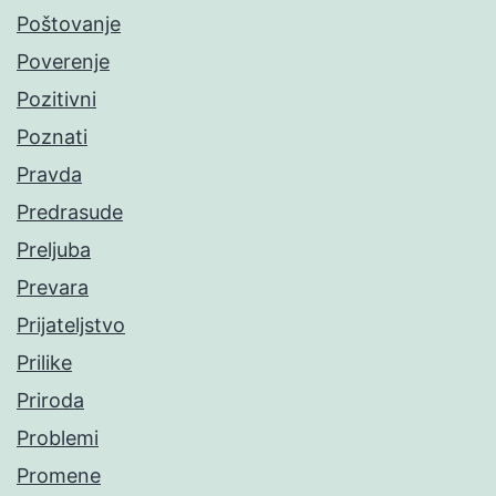
Poštovanje
Poverenje
Pozitivni
Poznati
Pravda
Predrasude
Preljuba
Prevara
Prijateljstvo
Prilike
Priroda
Problemi
Promene