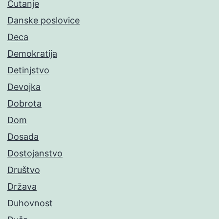
Ćutanje
Danske poslovice
Deca
Demokratija
Detinjstvo
Devojka
Dobrota
Dom
Dosada
Dostojanstvo
Društvo
Država
Duhovnost