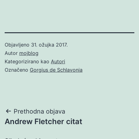
Objavljeno
31. ožujka 2017.
Autor
mojblog
Kategorizirano kao
Autori
Označeno
Gorgius de Schlavonia
Navigacija
Prethodna objava
Andrew Fletcher citat
objava