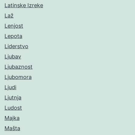
Latinske Izreke
Laž
Lenjost
Lepota
Liderstvo
Ljubav
Ljubaznost
Ljubomora
Ljudi
Ljutnja
Ludost
Majka
Mašta