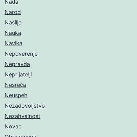
Nada
Narod
Nasilje
Nauka
Navika
Nepoverenje
Nepravda
Neprijatelji
Nesreća
Neuspeh
Nezadovoljstvo
Nezahvalnost
Novac
Obrazovanje