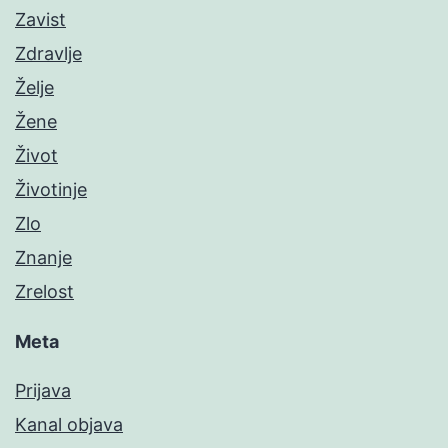
Zavist
Zdravlje
Želje
Žene
Život
Životinje
Zlo
Znanje
Zrelost
Meta
Prijava
Kanal objava