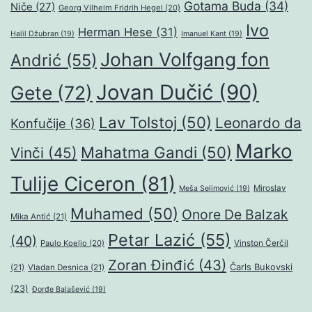
Gotama Buda
(34)
Niče
(27)
Georg Vilhelm Fridrih Hegel
(20)
Ivo
Herman Hese
(31)
Halil Džubran
(19)
Imanuel Kant
(19)
Johan Volfgang fon
Andrić
(55)
Jovan Dučić
(90)
Gete
(72)
Lav Tolstoj
(50)
Leonardo da
Konfučije
(36)
Marko
Mahatma Gandi
(50)
Vinči
(45)
Tulije Ciceron
(81)
Miroslav
Meša Selimović
(19)
Muhamed
(50)
Onore De Balzak
Mika Antić
(21)
Petar Lazić
(55)
(40)
Paulo Koeljo
(20)
Vinston Čerčil
Zoran Đinđić
(43)
Čarls Bukovski
(21)
Vladan Desnica
(21)
(23)
Đorđe Balašević
(19)