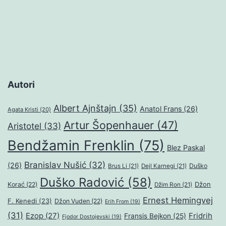
Autori
Albert Ajnštajn
(35)
Anatol Frans
(26)
Agata Kristi
(20)
Artur Šopenhauer
(47)
Aristotel
(33)
Bendžamin Frenklin
(75)
Blez Paskal
Branislav Nušić
(32)
(26)
Duško
Brus Li
(21)
Dejl Karnegi
(21)
Duško Radović
(58)
Džon
Korać
(22)
Džim Ron
(21)
Ernest Hemingvej
F. Kenedi
(23)
Džon Vuden
(22)
Erih From
(19)
(31)
Ezop
(27)
Fridrih
Fransis Bejkon
(25)
Fjodor Dostojevski
(19)