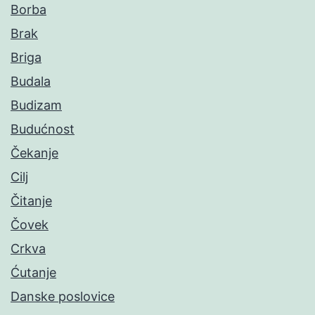
Borba
Brak
Briga
Budala
Budizam
Budućnost
Čekanje
Cilj
Čitanje
Čovek
Crkva
Ćutanje
Danske poslovice