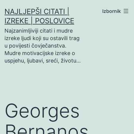
Preskoči
NAJLJEPŠI CITATI |
Izbornik
na
IZREKE | POSLOVICE
sadržaj
Najzanimljiviji citati i mudre
izreke ljudi koji su ostavili trag
u povijesti čovječanstva.
Mudre motivacijske izreke o
uspjehu, ljubavi, sreći, životu…
Georges
Bernanos