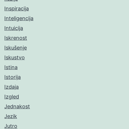
Inspiracija
Inteligencija
Intuicija
Iskrenost
Iskušenje
Iskustvo
Istina
Istorija
Izdaja
Izgled
Jednakost
Jezik
Jutro