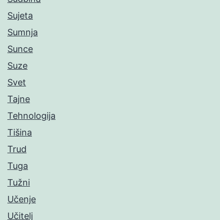
Sujeta
Sumnja
Sunce
Suze
Svet
Tajne
Tehnologija
Tišina
Trud
Tuga
Tužni
Učenje
Učitelj