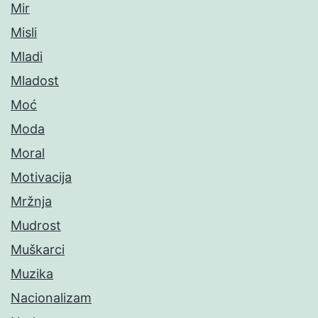
Mir
Misli
Mladi
Mladost
Moć
Moda
Moral
Motivacija
Mržnja
Mudrost
Muškarci
Muzika
Nacionalizam