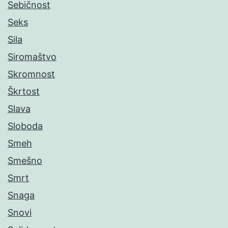
Sebičnost
Seks
Sila
Siromaštvo
Skromnost
Škrtost
Slava
Sloboda
Smeh
Smešno
Smrt
Snaga
Snovi