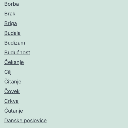
Borba
Brak
Briga
Budala
Budizam
Budućnost
Čekanje
Cilj
Čitanje
Čovek
Crkva
Ćutanje
Danske poslovice