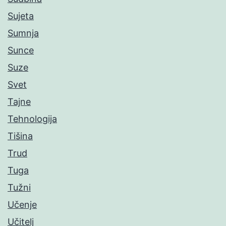
Sujeta
Sumnja
Sunce
Suze
Svet
Tajne
Tehnologija
Tišina
Trud
Tuga
Tužni
Učenje
Učitelj