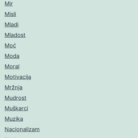
Mir
Misli
Mladi
Mladost
Moć
Moda
Moral
Motivacija
Mržnja
Mudrost
Muškarci
Muzika
Nacionalizam