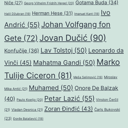
Gotama Buda
(34)
Niče
(27)
Georg Vilhelm Fridrih Hegel
(20)
Ivo
Herman Hese
(31)
Halil Džubran
(19)
Imanuel Kant
(19)
Johan Volfgang fon
Andrić
(55)
Jovan Dučić
(90)
Gete
(72)
Lav Tolstoj
(50)
Leonardo da
Konfučije
(36)
Marko
Mahatma Gandi
(50)
Vinči
(45)
Tulije Ciceron
(81)
Miroslav
Meša Selimović
(19)
Muhamed
(50)
Onore De Balzak
Mika Antić
(21)
Petar Lazić
(55)
(40)
Paulo Koeljo
(20)
Vinston Čerčil
Zoran Đinđić
(43)
Čarls Bukovski
(21)
Vladan Desnica
(21)
(23)
Đorđe Balašević
(19)