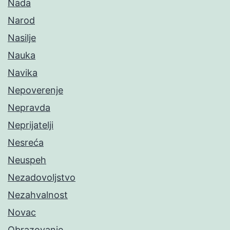
Nada
Narod
Nasilje
Nauka
Navika
Nepoverenje
Nepravda
Neprijatelji
Nesreća
Neuspeh
Nezadovoljstvo
Nezahvalnost
Novac
Obrazovanje