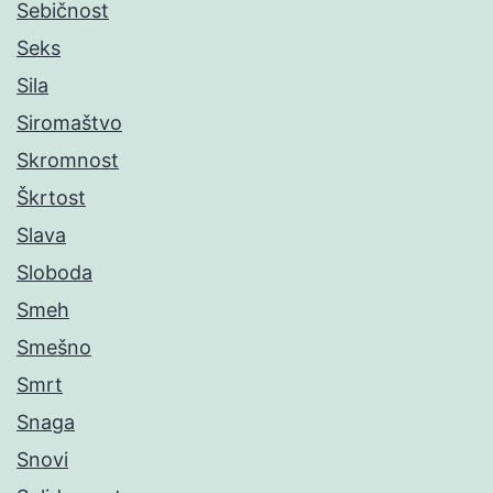
Sebičnost
Seks
Sila
Siromaštvo
Skromnost
Škrtost
Slava
Sloboda
Smeh
Smešno
Smrt
Snaga
Snovi