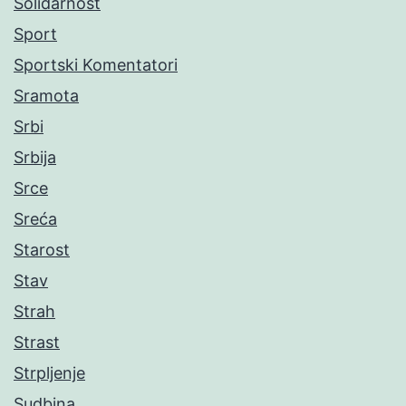
Solidarnost
Sport
Sportski Komentatori
Sramota
Srbi
Srbija
Srce
Sreća
Starost
Stav
Strah
Strast
Strpljenje
Sudbina