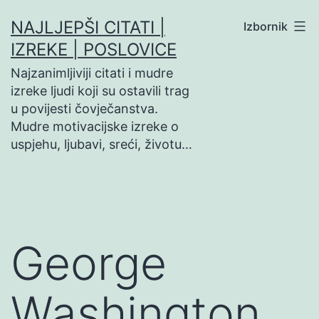
Preskoči
NAJLJEPŠI CITATI |
Izbornik
na
IZREKE | POSLOVICE
sadržaj
Najzanimljiviji citati i mudre
izreke ljudi koji su ostavili trag
u povijesti čovječanstva.
Mudre motivacijske izreke o
uspjehu, ljubavi, sreći, životu…
George
Washington