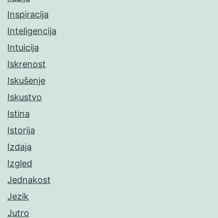
Inspiracija
Inteligencija
Intuicija
Iskrenost
Iskušenje
Iskustvo
Istina
Istorija
Izdaja
Izgled
Jednakost
Jezik
Jutro