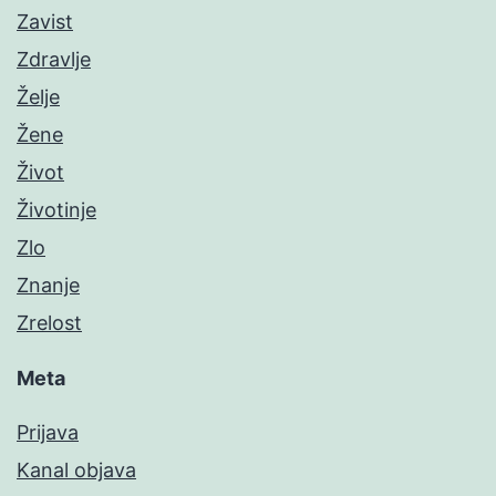
Zavist
Zdravlje
Želje
Žene
Život
Životinje
Zlo
Znanje
Zrelost
Meta
Prijava
Kanal objava