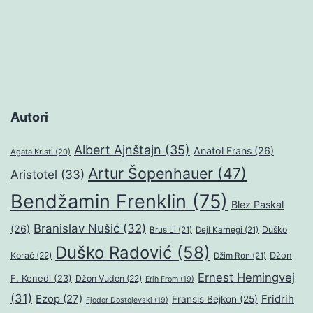
Autori
Albert Ajnštajn
(35)
Anatol Frans
(26)
Agata Kristi
(20)
Artur Šopenhauer
(47)
Aristotel
(33)
Bendžamin Frenklin
(75)
Blez Paskal
Branislav Nušić
(32)
(26)
Duško
Brus Li
(21)
Dejl Karnegi
(21)
Duško Radović
(58)
Džon
Korać
(22)
Džim Ron
(21)
Ernest Hemingvej
F. Kenedi
(23)
Džon Vuden
(22)
Erih From
(19)
(31)
Ezop
(27)
Fridrih
Fransis Bejkon
(25)
Fjodor Dostojevski
(19)