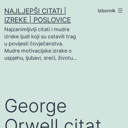
Preskoči
NAJLJEPŠI CITATI |
Izbornik
na
IZREKE | POSLOVICE
sadržaj
Najzanimljiviji citati i mudre
izreke ljudi koji su ostavili trag
u povijesti čovječanstva.
Mudre motivacijske izreke o
uspjehu, ljubavi, sreći, životu…
George
Orwell citat