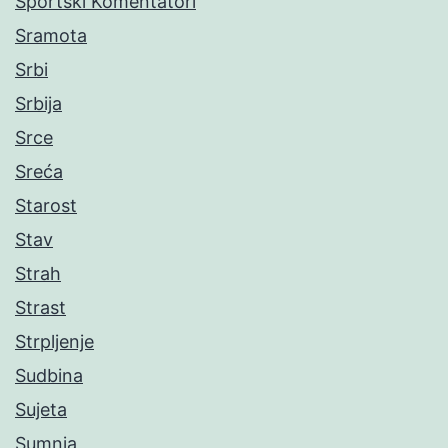
Sportski Komentatori
Sramota
Srbi
Srbija
Srce
Sreća
Starost
Stav
Strah
Strast
Strpljenje
Sudbina
Sujeta
Sumnja