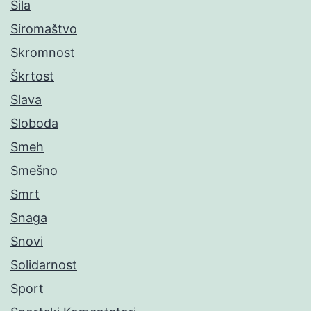
Sila
Siromaštvo
Skromnost
Škrtost
Slava
Sloboda
Smeh
Smešno
Smrt
Snaga
Snovi
Solidarnost
Sport