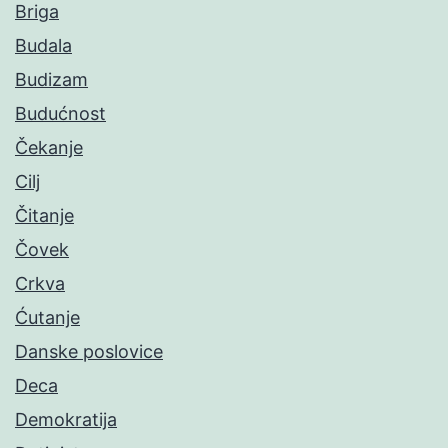
Briga
Budala
Budizam
Budućnost
Čekanje
Cilj
Čitanje
Čovek
Crkva
Ćutanje
Danske poslovice
Deca
Demokratija