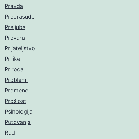
Pravda
Predrasude
Preljuba
Prevara
Prijateljstvo
Prilike
Priroda
Problemi
Promene
Prošlost
Psihologija
Putovanja
Rad