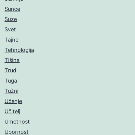
Sunce
Suze
Svet
Tajne
Tehnologija
Tišina
Trud
Tuga
Tužni
Učenje
Učitelj
Umetnost
Upornost