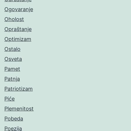
Ogovaranje
Oholost
Opraštanje
Optimizam
Ostalo
Osveta
Pamet
Patnja
Patriotizam
Piće
Plemenitost
Pobeda
Poezija