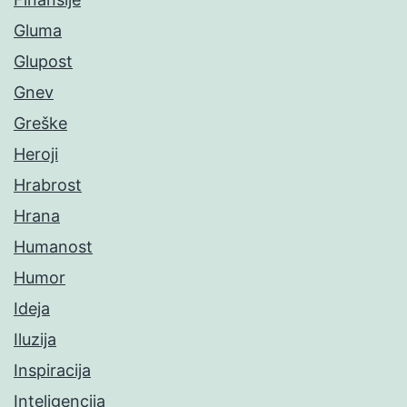
Gluma
Glupost
Gnev
Greške
Heroji
Hrabrost
Hrana
Humanost
Humor
Ideja
Iluzija
Inspiracija
Inteligencija