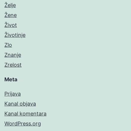
Želje
Žene
Život
Životinje
Zlo
Znanje
Zrelost
Meta
Prijava
Kanal objava
Kanal komentara
WordPress.org