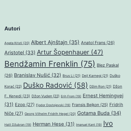
Autori
Albert Ajnštajn
(35)
Anatol Frans
(26)
Agata Kristi
(20)
Artur Šopenhauer
(47)
Aristotel
(33)
Bendžamin Frenklin
(75)
Blez Paskal
Branislav Nušić
(32)
(26)
Duško
Brus Li
(21)
Dejl Karnegi
(21)
Duško Radović
(58)
Džon
Korać
(22)
Džim Ron
(21)
Ernest Hemingvej
F. Kenedi
(23)
Džon Vuden
(22)
Erih From
(19)
(31)
Ezop
(27)
Fridrih
Fransis Bejkon
(25)
Fjodor Dostojevski
(19)
Gotama Buda
(34)
Niče
(27)
Georg Vilhelm Fridrih Hegel
(20)
Ivo
Herman Hese
(31)
Halil Džubran
(19)
Imanuel Kant
(19)