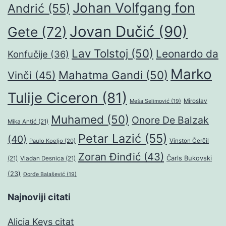
Johan Volfgang fon
Andrić
(55)
Jovan Dučić
(90)
Gete
(72)
Lav Tolstoj
(50)
Leonardo da
Konfučije
(36)
Marko
Mahatma Gandi
(50)
Vinči
(45)
Tulije Ciceron
(81)
Miroslav
Meša Selimović
(19)
Muhamed
(50)
Onore De Balzak
Mika Antić
(21)
Petar Lazić
(55)
(40)
Paulo Koeljo
(20)
Vinston Čerčil
Zoran Đinđić
(43)
Čarls Bukovski
(21)
Vladan Desnica
(21)
(23)
Đorđe Balašević
(19)
Najnoviji citati
Alicia Keys citat