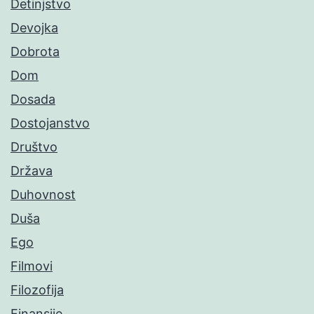
Detinjstvo
Devojka
Dobrota
Dom
Dosada
Dostojanstvo
Društvo
Država
Duhovnost
Duša
Ego
Filmovi
Filozofija
Finansije