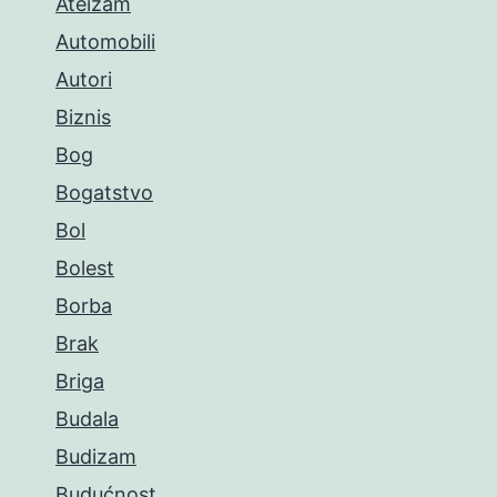
Ateizam
Automobili
Autori
Biznis
Bog
Bogatstvo
Bol
Bolest
Borba
Brak
Briga
Budala
Budizam
Budućnost