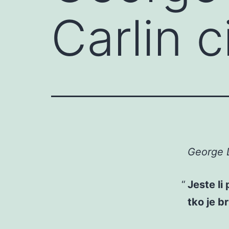
Carlin c
George D
Jeste li 
tko je br