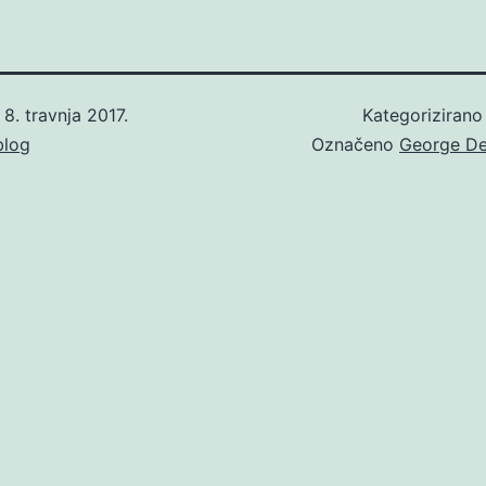
o
8. travnja 2017.
Kategoriziran
blog
Označeno
George De