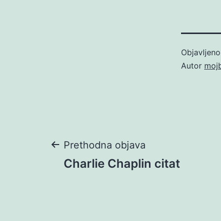
Objavljen
Autor
moj
Navigacija
Prethodna objava
Charlie Chaplin citat
objava