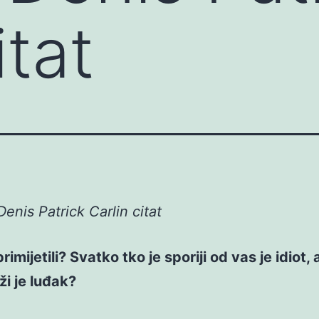
itat
enis Patrick Carlin citat
primijetili? Svatko tko je sporiji od vas je idiot,
ži je luđak?