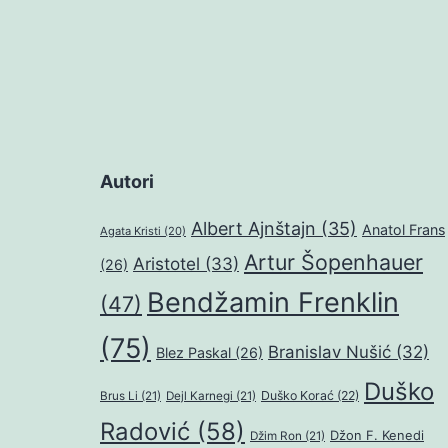
Autori
Albert Ajnštajn
(35)
Anatol Frans
Agata Kristi
(20)
Artur Šopenhauer
Aristotel
(33)
(26)
Bendžamin Frenklin
(47)
(75)
Branislav Nušić
(32)
Blez Paskal
(26)
Duško
Duško Korać
(22)
Brus Li
(21)
Dejl Karnegi
(21)
Radović
(58)
Džon F. Kenedi
Džim Ron
(21)