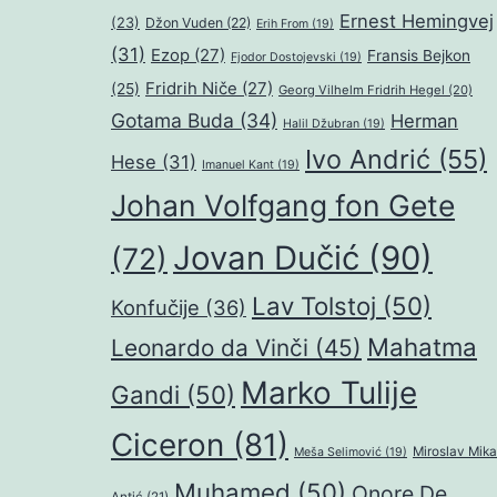
Ernest Hemingvej
(23)
Džon Vuden
(22)
Erih From
(19)
(31)
Ezop
(27)
Fransis Bejkon
Fjodor Dostojevski
(19)
Fridrih Niče
(27)
(25)
Georg Vilhelm Fridrih Hegel
(20)
Gotama Buda
(34)
Herman
Halil Džubran
(19)
Ivo Andrić
(55)
Hese
(31)
Imanuel Kant
(19)
Johan Volfgang fon Gete
Jovan Dučić
(90)
(72)
Lav Tolstoj
(50)
Konfučije
(36)
Mahatma
Leonardo da Vinči
(45)
Marko Tulije
Gandi
(50)
Ciceron
(81)
Miroslav Mika
Meša Selimović
(19)
Muhamed
(50)
Onore De
Antić
(21)