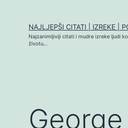
Preskoči
na
sadržaj
NAJLJEPŠI CITATI | IZREKE | 
Najzanimljiviji citati i mudre izreke ljudi 
životu…
George 