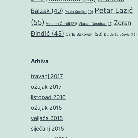
Petar Lazić
Balzak
(40)
Paulo Koeljo
(20)
(55)
Zoran
Vinston Čerčil
(21)
Vladan Desnica
(21)
Đinđić
(43)
Čarls Bukovski
(23)
Đorđe Balašević
(19)
Arhiva
travanj 2017
ožujak 2017
listopad 2016
ožujak 2015
veljača 2015
siječanj 2015