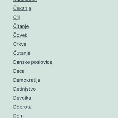
Čekanje
Cilj
Čitanje
Čovek
Crkva
Ćutanje
Danske poslovice
Deca
Demokratija
Detinjstvo
Devojka
Dobrota
Dom