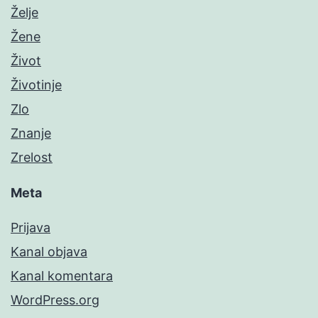
Želje
Žene
Život
Životinje
Zlo
Znanje
Zrelost
Meta
Prijava
Kanal objava
Kanal komentara
WordPress.org