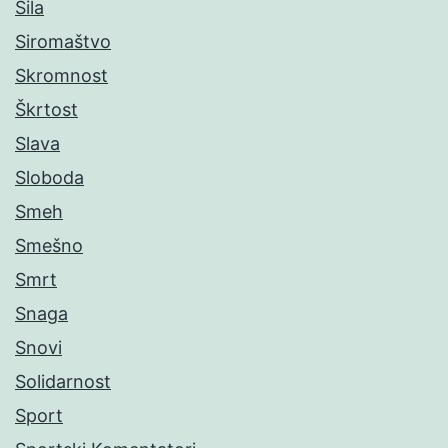
Sila
Siromaštvo
Skromnost
Škrtost
Slava
Sloboda
Smeh
Smešno
Smrt
Snaga
Snovi
Solidarnost
Sport