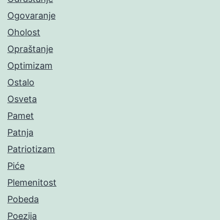
Ogovaranje
Oholost
Opraštanje
Optimizam
Ostalo
Osveta
Pamet
Patnja
Patriotizam
Piće
Plemenitost
Pobeda
Poezija