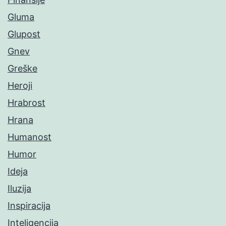
Gluma
Glupost
Gnev
Greške
Heroji
Hrabrost
Hrana
Humanost
Humor
Ideja
Iluzija
Inspiracija
Inteligencija