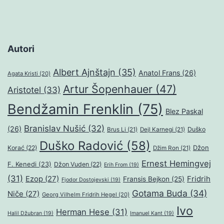
Autori
Albert Ajnštajn
(35)
Anatol Frans
(26)
Agata Kristi
(20)
Artur Šopenhauer
(47)
Aristotel
(33)
Bendžamin Frenklin
(75)
Blez Paskal
Branislav Nušić
(32)
(26)
Duško
Brus Li
(21)
Dejl Karnegi
(21)
Duško Radović
(58)
Džon
Korać
(22)
Džim Ron
(21)
Ernest Hemingvej
F. Kenedi
(23)
Džon Vuden
(22)
Erih From
(19)
(31)
Ezop
(27)
Fridrih
Fransis Bejkon
(25)
Fjodor Dostojevski
(19)
Gotama Buda
(34)
Niče
(27)
Georg Vilhelm Fridrih Hegel
(20)
Ivo
Herman Hese
(31)
Halil Džubran
(19)
Imanuel Kant
(19)