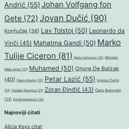
Johan Volfgang fon
Andrić
(55)
Jovan Dučić
(90)
Gete
(72)
Lav Tolstoj
(50)
Leonardo da
Konfučije
(36)
Marko
Mahatma Gandi
(50)
Vinči
(45)
Tulije Ciceron
(81)
Miroslav
Meša Selimović
(19)
Muhamed
(50)
Onore De Balzak
Mika Antić
(21)
Petar Lazić
(55)
(40)
Paulo Koeljo
(20)
Vinston Čerčil
Zoran Đinđić
(43)
Čarls Bukovski
(21)
Vladan Desnica
(21)
(23)
Đorđe Balašević
(19)
Najnoviji citati
Alicia Keys citat