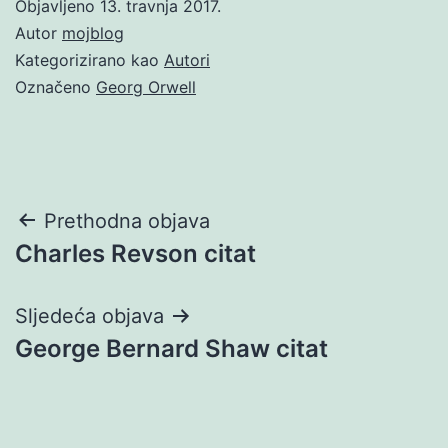
Objavljeno
13. travnja 2017.
Autor
mojblog
Kategorizirano kao
Autori
Označeno
Georg Orwell
Navigacija
Prethodna objava
Charles Revson citat
objava
Sljedeća objava
George Bernard Shaw citat