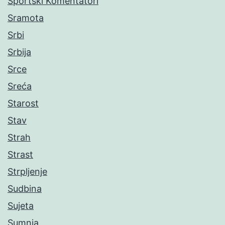
Sportski Komentatori
Sramota
Srbi
Srbija
Srce
Sreća
Starost
Stav
Strah
Strast
Strpljenje
Sudbina
Sujeta
Sumnja