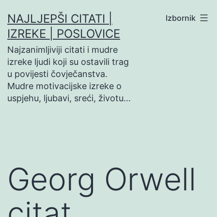
Preskoči
NAJLJEPŠI CITATI |
Izbornik
na
IZREKE | POSLOVICE
sadržaj
Najzanimljiviji citati i mudre
izreke ljudi koji su ostavili trag
u povijesti čovječanstva.
Mudre motivacijske izreke o
uspjehu, ljubavi, sreći, životu…
Georg Orwell
citat