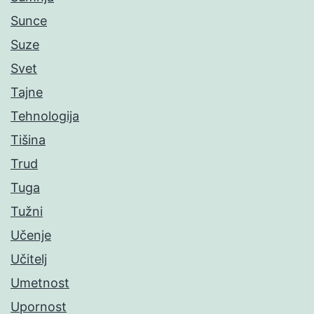
Sunce
Suze
Svet
Tajne
Tehnologija
Tišina
Trud
Tuga
Tužni
Učenje
Učitelj
Umetnost
Upornost