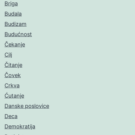
Briga
Budala
Budizam
Budućnost
Čekanje
Cilj
Čitanje
Čovek
Crkva
Ćutanje
Danske poslovice
Deca
Demokratija