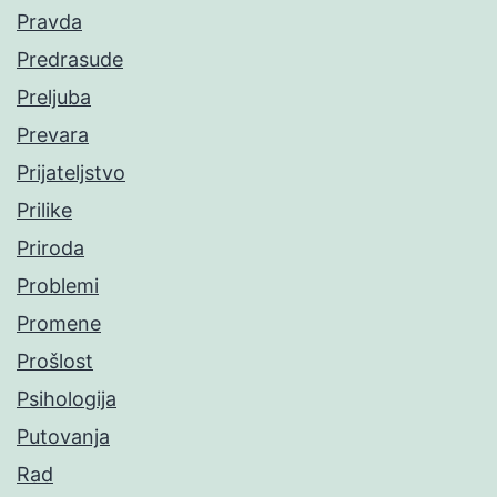
Pravda
Predrasude
Preljuba
Prevara
Prijateljstvo
Prilike
Priroda
Problemi
Promene
Prošlost
Psihologija
Putovanja
Rad