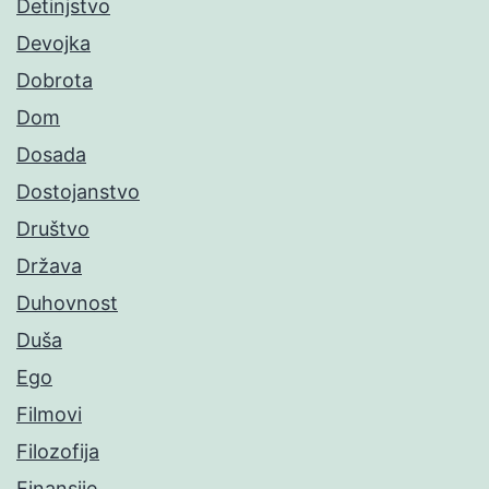
Detinjstvo
Devojka
Dobrota
Dom
Dosada
Dostojanstvo
Društvo
Država
Duhovnost
Duša
Ego
Filmovi
Filozofija
Finansije