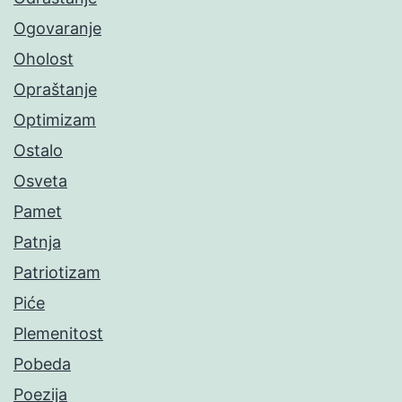
Ogovaranje
Oholost
Opraštanje
Optimizam
Ostalo
Osveta
Pamet
Patnja
Patriotizam
Piće
Plemenitost
Pobeda
Poezija