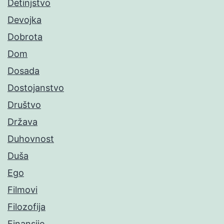
Detinjstvo
Devojka
Dobrota
Dom
Dosada
Dostojanstvo
Društvo
Država
Duhovnost
Duša
Ego
Filmovi
Filozofija
Finansije