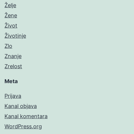
Želje
Žene
Život
Životinje
Zlo
Znanje
Zrelost
Meta
Prijava
Kanal objava
Kanal komentara
WordPress.org