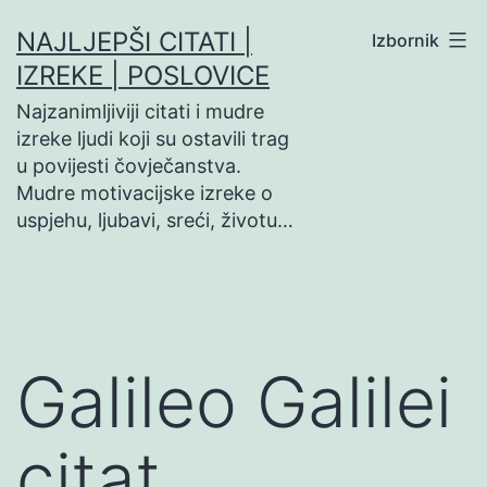
Preskoči
NAJLJEPŠI CITATI |
Izbornik
na
IZREKE | POSLOVICE
sadržaj
Najzanimljiviji citati i mudre
izreke ljudi koji su ostavili trag
u povijesti čovječanstva.
Mudre motivacijske izreke o
uspjehu, ljubavi, sreći, životu…
Galileo Galilei
citat