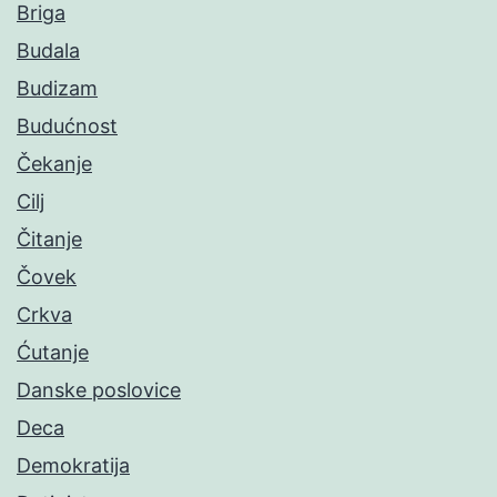
Briga
Budala
Budizam
Budućnost
Čekanje
Cilj
Čitanje
Čovek
Crkva
Ćutanje
Danske poslovice
Deca
Demokratija