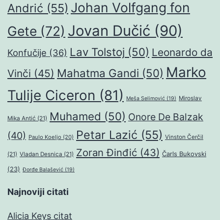
Johan Volfgang fon
Andrić
(55)
Jovan Dučić
(90)
Gete
(72)
Lav Tolstoj
(50)
Leonardo da
Konfučije
(36)
Marko
Mahatma Gandi
(50)
Vinči
(45)
Tulije Ciceron
(81)
Miroslav
Meša Selimović
(19)
Muhamed
(50)
Onore De Balzak
Mika Antić
(21)
Petar Lazić
(55)
(40)
Paulo Koeljo
(20)
Vinston Čerčil
Zoran Đinđić
(43)
Čarls Bukovski
(21)
Vladan Desnica
(21)
(23)
Đorđe Balašević
(19)
Najnoviji citati
Alicia Keys citat