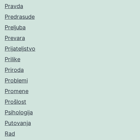
Pravda
Predrasude
Preljuba
Prevara
Prijateljstvo
Prilike
Priroda
Problemi
Promene
Prošlost
Psihologija
Putovanja
Rad