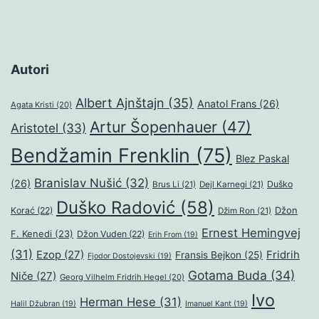
Autori
Albert Ajnštajn
(35)
Anatol Frans
(26)
Agata Kristi
(20)
Artur Šopenhauer
(47)
Aristotel
(33)
Bendžamin Frenklin
(75)
Blez Paskal
Branislav Nušić
(32)
(26)
Duško
Brus Li
(21)
Dejl Karnegi
(21)
Duško Radović
(58)
Džon
Korać
(22)
Džim Ron
(21)
Ernest Hemingvej
F. Kenedi
(23)
Džon Vuden
(22)
Erih From
(19)
(31)
Ezop
(27)
Fridrih
Fransis Bejkon
(25)
Fjodor Dostojevski
(19)
Gotama Buda
(34)
Niče
(27)
Georg Vilhelm Fridrih Hegel
(20)
Ivo
Herman Hese
(31)
Halil Džubran
(19)
Imanuel Kant
(19)