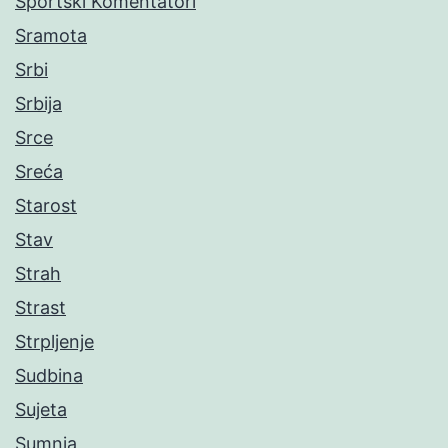
Sportski Komentatori
Sramota
Srbi
Srbija
Srce
Sreća
Starost
Stav
Strah
Strast
Strpljenje
Sudbina
Sujeta
Sumnja