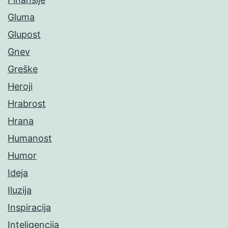
Gluma
Glupost
Gnev
Greške
Heroji
Hrabrost
Hrana
Humanost
Humor
Ideja
Iluzija
Inspiracija
Inteligencija