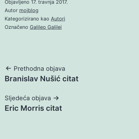
Objavljeno
17. travnja 2017.
Autor
mojblog
Kategorizirano kao
Autori
Označeno
Galileo Galilei
Navigacija
Prethodna objava
Branislav Nušić citat
objava
Sljedeća objava
Eric Morris citat