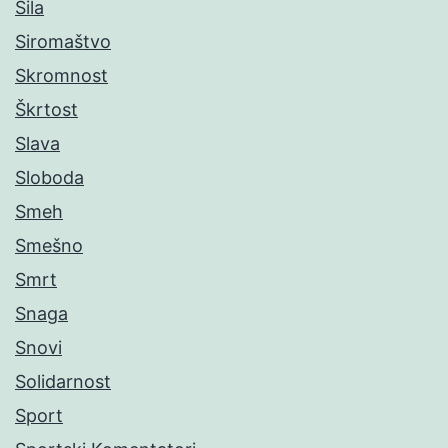
Sila
Siromaštvo
Skromnost
Škrtost
Slava
Sloboda
Smeh
Smešno
Smrt
Snaga
Snovi
Solidarnost
Sport