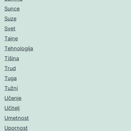
Sunce
Suze
Svet
Tajne
Tehnologija
Tišina
Trud
Tuga
Tužni
Učenje
Učitelj
Umetnost
Upornost