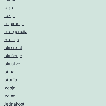
Ideja
Iluzija
Inspiracija
Inteligencija
Intuicija
Iskrenost
Iskušenje
Iskustvo
Istina
Istorija
Izdaja
Izgled
Jednakost