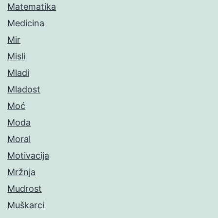
Matematika
Medicina
Mir
Misli
Mladi
Mladost
Moć
Moda
Moral
Motivacija
Mržnja
Mudrost
Muškarci