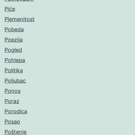
Piće
Plemenitost
Pobeda
Poezija
Pogled
Pohlepa
Politika
Poljubac
Ponos
Poraz
Porodica
Posao
Poštenje