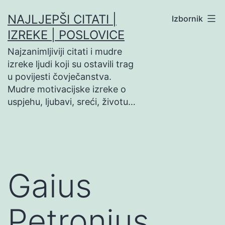
Preskoči
NAJLJEPŠI CITATI |
Izbornik
na
IZREKE | POSLOVICE
sadržaj
Najzanimljiviji citati i mudre
izreke ljudi koji su ostavili trag
u povijesti čovječanstva.
Mudre motivacijske izreke o
uspjehu, ljubavi, sreći, životu…
Gaius
Petronius