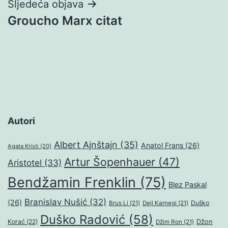
Sljedeća objava
Groucho Marx citat
Autori
Albert Ajnštajn
(35)
Anatol Frans
(26)
Agata Kristi
(20)
Artur Šopenhauer
(47)
Aristotel
(33)
Bendžamin Frenklin
(75)
Blez Paskal
Branislav Nušić
(32)
(26)
Duško
Brus Li
(21)
Dejl Karnegi
(21)
Duško Radović
(58)
Džon
Korać
(22)
Džim Ron
(21)