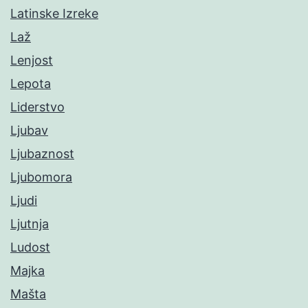
Latinske Izreke
Laž
Lenjost
Lepota
Liderstvo
Ljubav
Ljubaznost
Ljubomora
Ljudi
Ljutnja
Ludost
Majka
Mašta