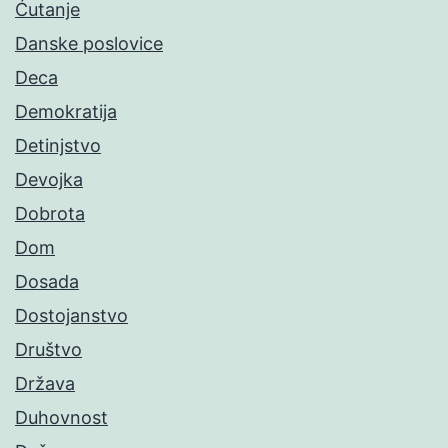
Ćutanje
Danske poslovice
Deca
Demokratija
Detinjstvo
Devojka
Dobrota
Dom
Dosada
Dostojanstvo
Društvo
Država
Duhovnost