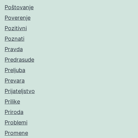
Poštovanje
Poverenje
Pozitivni
Poznati
Pravda
Predrasude
Preljuba
Prevara
Prijateljstvo
Prilike
Priroda
Problemi
Promene