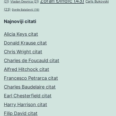
Zoran Đinđić
(43)
Čarls Bukovski
(21)
Vladan Desnica
(21)
(23)
Đorđe Balašević
(19)
Najnoviji citati
Alicia Keys citat
Donald Krause citat
Chris Wright citat
Charles de Foucauld citat
Alfred Hitchock citat
Francesco Petrarca citat
Charles Baudelaire citat
Earl Chesterfield citat
Harry Harrison citat
Filip David citat