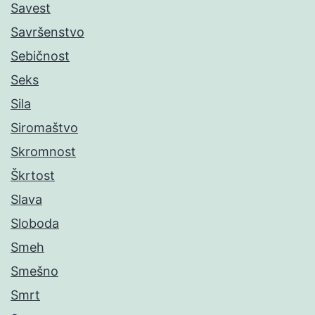
Savest
Savršenstvo
Sebičnost
Seks
Sila
Siromaštvo
Skromnost
Škrtost
Slava
Sloboda
Smeh
Smešno
Smrt