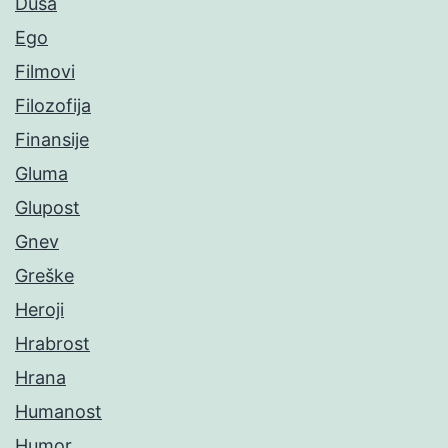
Duša
Ego
Filmovi
Filozofija
Finansije
Gluma
Glupost
Gnev
Greške
Heroji
Hrabrost
Hrana
Humanost
Humor