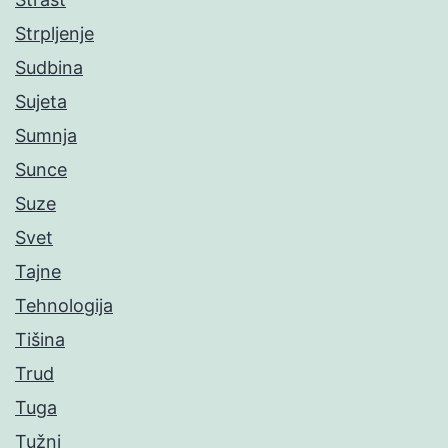
Strpljenje
Sudbina
Sujeta
Sumnja
Sunce
Suze
Svet
Tajne
Tehnologija
Tišina
Trud
Tuga
Tužni