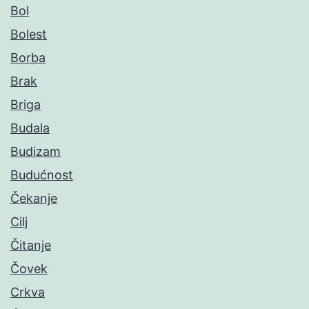
Bol
Bolest
Borba
Brak
Briga
Budala
Budizam
Budućnost
Čekanje
Cilj
Čitanje
Čovek
Crkva