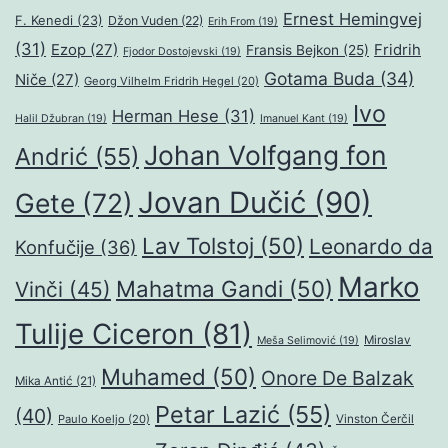
Ernest Hemingvej
F. Kenedi
(23)
Džon Vuden
(22)
Erih From
(19)
(31)
Ezop
(27)
Fridrih
Fransis Bejkon
(25)
Fjodor Dostojevski
(19)
Gotama Buda
(34)
Niče
(27)
Georg Vilhelm Fridrih Hegel
(20)
Ivo
Herman Hese
(31)
Halil Džubran
(19)
Imanuel Kant
(19)
Johan Volfgang fon
Andrić
(55)
Jovan Dučić
(90)
Gete
(72)
Lav Tolstoj
(50)
Leonardo da
Konfučije
(36)
Marko
Mahatma Gandi
(50)
Vinči
(45)
Tulije Ciceron
(81)
Miroslav
Meša Selimović
(19)
Muhamed
(50)
Onore De Balzak
Mika Antić
(21)
Petar Lazić
(55)
(40)
Paulo Koeljo
(20)
Vinston Čerčil