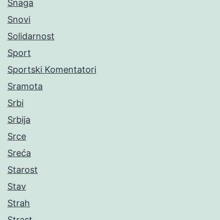
Snaga
Snovi
Solidarnost
Sport
Sportski Komentatori
Sramota
Srbi
Srbija
Srce
Sreća
Starost
Stav
Strah
Strast