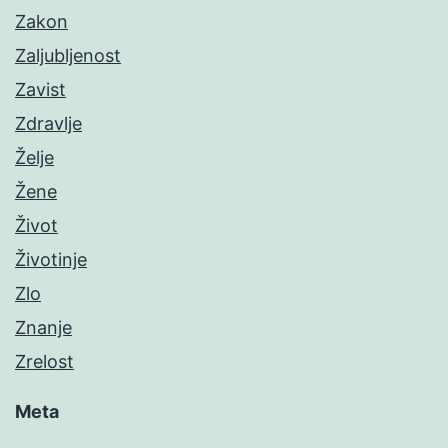
Zakon
Zaljubljenost
Zavist
Zdravlje
Želje
Žene
Život
Životinje
Zlo
Znanje
Zrelost
Meta