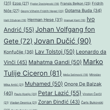
(31)
Ezop
(27)
Fridrih
Fransis Bejkon
(25)
Fjodor Dostojevski
(19)
Gotama Buda
(34)
Niče
(27)
Georg Vilhelm Fridrih Hegel
(20)
Ivo
Herman Hese
(31)
Halil Džubran
(19)
Imanuel Kant
(19)
Johan Volfgang fon
Andrić
(55)
Jovan Dučić
(90)
Gete
(72)
Lav Tolstoj
(50)
Leonardo da
Konfučije
(36)
Marko
Mahatma Gandi
(50)
Vinči
(45)
Tulije Ciceron
(81)
Miroslav
Meša Selimović
(19)
Muhamed
(50)
Onore De Balzak
Mika Antić
(21)
Petar Lazić
(55)
(40)
Paulo Koeljo
(20)
Vinston Čerčil
Zoran Đinđić
(43)
Čarls Bukovski
(21)
Vladan Desnica
(21)