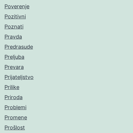
Poverenje
Pozitivni
Poznati
Pravda
Predrasude
Preljuba
Prevara
Prijateljstvo
Prilike
Priroda
Problemi
Promene
Prošlost