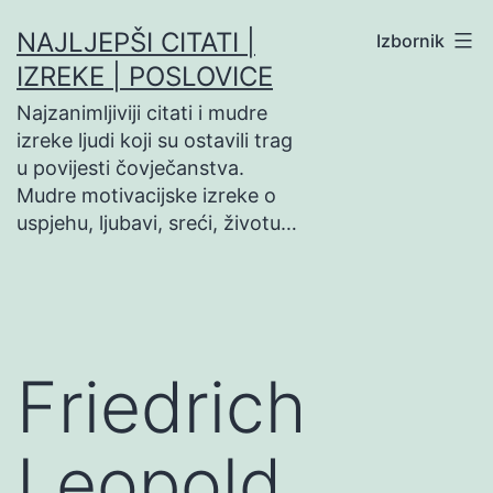
Preskoči
NAJLJEPŠI CITATI |
Izbornik
na
IZREKE | POSLOVICE
sadržaj
Najzanimljiviji citati i mudre
izreke ljudi koji su ostavili trag
u povijesti čovječanstva.
Mudre motivacijske izreke o
uspjehu, ljubavi, sreći, životu…
Friedrich
Leopold