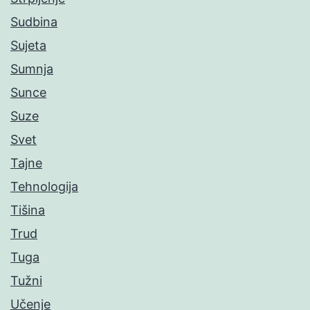
Sudbina
Sujeta
Sumnja
Sunce
Suze
Svet
Tajne
Tehnologija
Tišina
Trud
Tuga
Tužni
Učenje