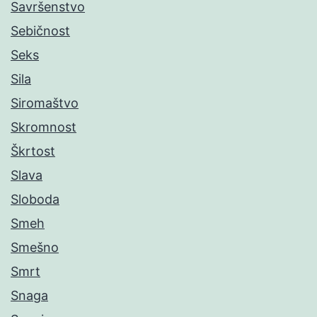
Savršenstvo
Sebičnost
Seks
Sila
Siromaštvo
Skromnost
Škrtost
Slava
Sloboda
Smeh
Smešno
Smrt
Snaga