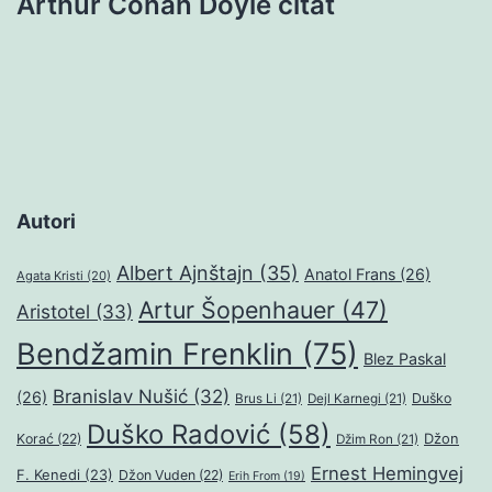
Arthur Conan Doyle citat
Autori
Albert Ajnštajn
(35)
Anatol Frans
(26)
Agata Kristi
(20)
Artur Šopenhauer
(47)
Aristotel
(33)
Bendžamin Frenklin
(75)
Blez Paskal
Branislav Nušić
(32)
(26)
Duško
Brus Li
(21)
Dejl Karnegi
(21)
Duško Radović
(58)
Džon
Korać
(22)
Džim Ron
(21)
Ernest Hemingvej
F. Kenedi
(23)
Džon Vuden
(22)
Erih From
(19)