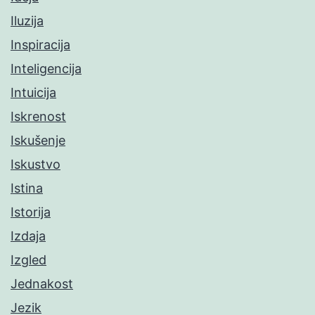
Iluzija
Inspiracija
Inteligencija
Intuicija
Iskrenost
Iskušenje
Iskustvo
Istina
Istorija
Izdaja
Izgled
Jednakost
Jezik