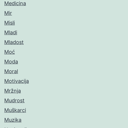
Medicina
Mir
Misli
Mladi
Mladost
Moć
Moda
Moral
Motivacija
Mržnja
Mudrost
Muškarci
Muzika