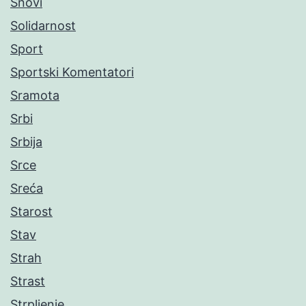
Snovi
Solidarnost
Sport
Sportski Komentatori
Sramota
Srbi
Srbija
Srce
Sreća
Starost
Stav
Strah
Strast
Strpljenje