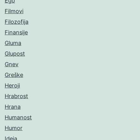
Ego
Filmovi
Filozofija
Finansije
Gluma
Glupost
Gnev
Greške
Heroji
Hrabrost
Hrana
Humanost
Humor
Ideja