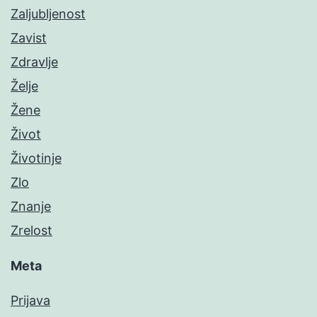
Zaljubljenost
Zavist
Zdravlje
Želje
Žene
Život
Životinje
Zlo
Znanje
Zrelost
Meta
Prijava