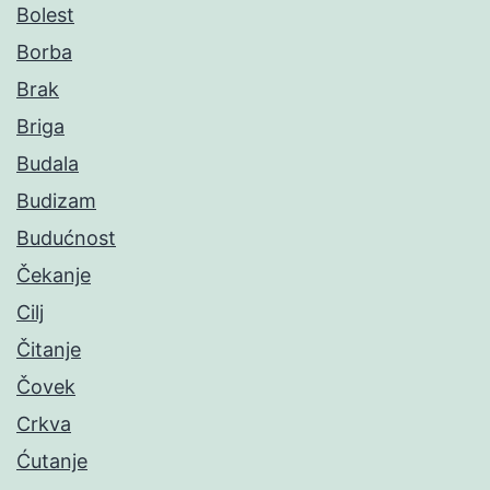
Bolest
Borba
Brak
Briga
Budala
Budizam
Budućnost
Čekanje
Cilj
Čitanje
Čovek
Crkva
Ćutanje