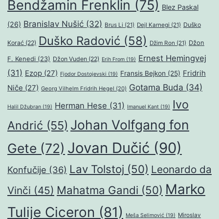
Bendžamin Frenklin
(75)
Blez Paskal
Branislav Nušić
(32)
(26)
Duško
Brus Li
(21)
Dejl Karnegi
(21)
Duško Radović
(58)
Džon
Korać
(22)
Džim Ron
(21)
Ernest Hemingvej
F. Kenedi
(23)
Džon Vuden
(22)
Erih From
(19)
(31)
Ezop
(27)
Fridrih
Fransis Bejkon
(25)
Fjodor Dostojevski
(19)
Gotama Buda
(34)
Niče
(27)
Georg Vilhelm Fridrih Hegel
(20)
Ivo
Herman Hese
(31)
Halil Džubran
(19)
Imanuel Kant
(19)
Johan Volfgang fon
Andrić
(55)
Jovan Dučić
(90)
Gete
(72)
Lav Tolstoj
(50)
Leonardo da
Konfučije
(36)
Marko
Mahatma Gandi
(50)
Vinči
(45)
Tulije Ciceron
(81)
Miroslav
Meša Selimović
(19)