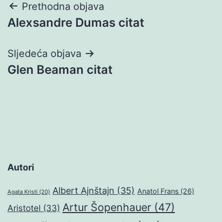
Navigacija
Prethodna objava
Alexsandre Dumas citat
objava
Sljedeća objava
Glen Beaman citat
Autori
Albert Ajnštajn
(35)
Anatol Frans
(26)
Agata Kristi
(20)
Artur Šopenhauer
(47)
Aristotel
(33)