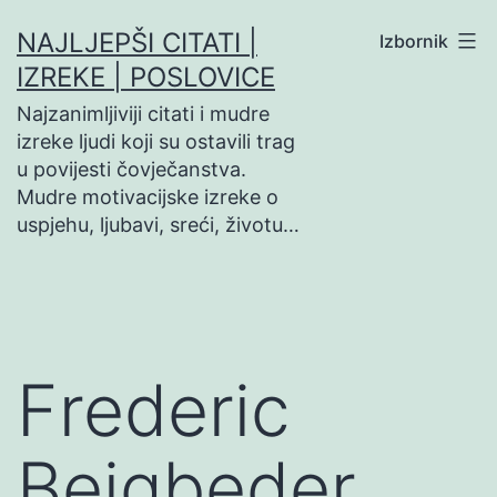
Preskoči
NAJLJEPŠI CITATI |
Izbornik
na
IZREKE | POSLOVICE
sadržaj
Najzanimljiviji citati i mudre
izreke ljudi koji su ostavili trag
u povijesti čovječanstva.
Mudre motivacijske izreke o
uspjehu, ljubavi, sreći, životu…
Frederic
Beigbeder