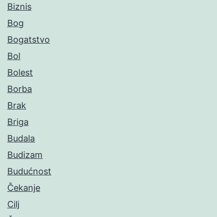
Biznis
Bog
Bogatstvo
Bol
Bolest
Borba
Brak
Briga
Budala
Budizam
Budućnost
Čekanje
Cilj