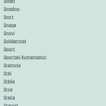
Smeh
Smešno
Smrt
Snaga
Snovi
Solidarnost
Sport
Sportski Komentatori
Sramota
Srbi
Srbija
Srce
Sreća
Starost