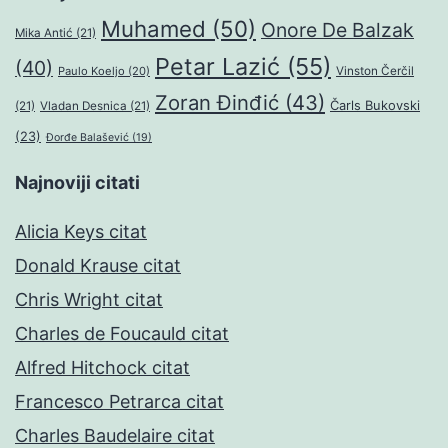
Muhamed
(50)
Onore De Balzak
Mika Antić
(21)
Petar Lazić
(55)
(40)
Paulo Koeljo
(20)
Vinston Čerčil
Zoran Đinđić
(43)
Čarls Bukovski
(21)
Vladan Desnica
(21)
(23)
Đorđe Balašević
(19)
Najnoviji citati
Alicia Keys citat
Donald Krause citat
Chris Wright citat
Charles de Foucauld citat
Alfred Hitchock citat
Francesco Petrarca citat
Charles Baudelaire citat