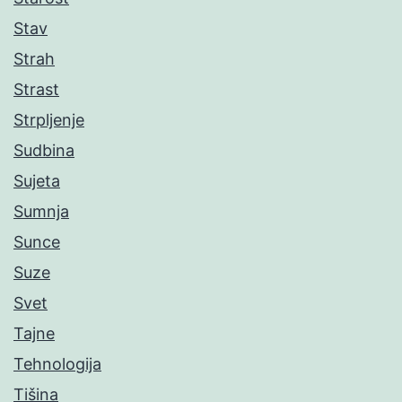
Stav
Strah
Strast
Strpljenje
Sudbina
Sujeta
Sumnja
Sunce
Suze
Svet
Tajne
Tehnologija
Tišina