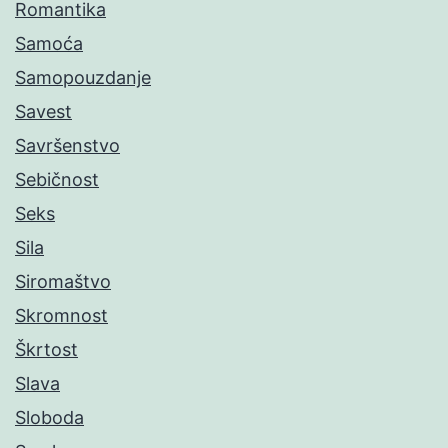
Romantika
Samoća
Samopouzdanje
Savest
Savršenstvo
Sebičnost
Seks
Sila
Siromaštvo
Skromnost
Škrtost
Slava
Sloboda