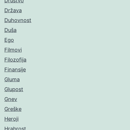
Društvo
Država
Duhovnost
Duša
Ego
Filmovi
Filozofija
Finansije
Gluma
Glupost
Gnev
Greške
Heroji
Hrabrost