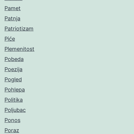
Pamet
Patnja
Patriotizam
Piće
Plemenitost
Pobeda
Poezija
Pogled
Pohlepa
Politika
Poljubac
Ponos
Poraz