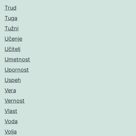
Trud
Tuga
Tužni
Učenje
Učitelj
Umetnost
Upornost
Uspeh
Vera
Vernost
Vlast
Voda
Volja