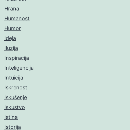
Hrana
Humanost
Humor
Ideja
Iluzija
Inspiracija
Inteligencija
Intuicija
Iskrenost
Iskušenje
Iskustvo
Istina
Istorija