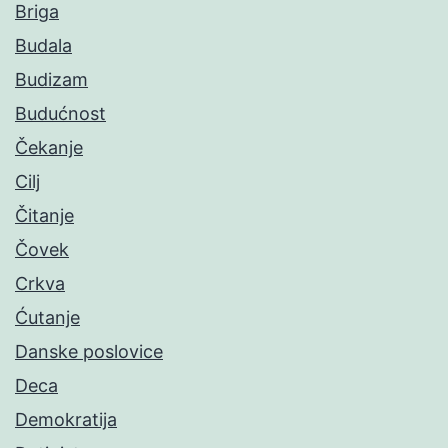
Briga
Budala
Budizam
Budućnost
Čekanje
Cilj
Čitanje
Čovek
Crkva
Ćutanje
Danske poslovice
Deca
Demokratija