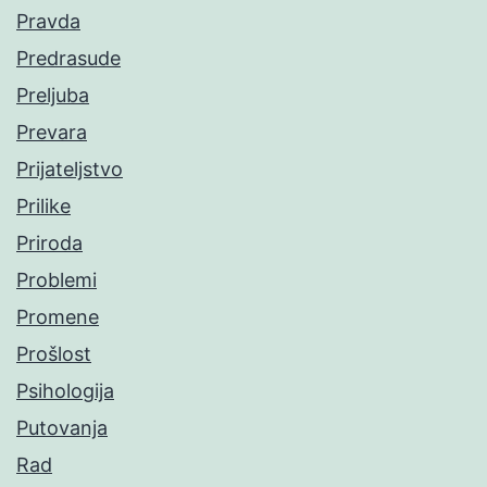
Pravda
Predrasude
Preljuba
Prevara
Prijateljstvo
Prilike
Priroda
Problemi
Promene
Prošlost
Psihologija
Putovanja
Rad