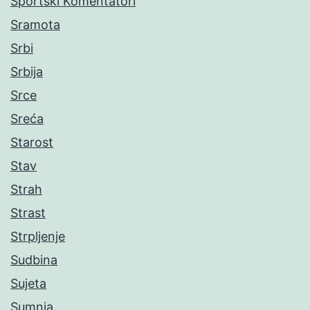
Sportski Komentatori
Sramota
Srbi
Srbija
Srce
Sreća
Starost
Stav
Strah
Strast
Strpljenje
Sudbina
Sujeta
Sumnja