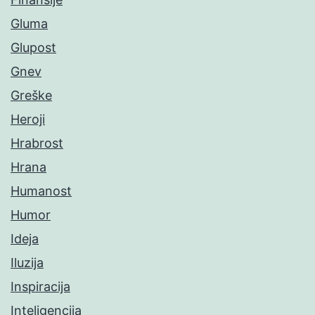
Gluma
Glupost
Gnev
Greške
Heroji
Hrabrost
Hrana
Humanost
Humor
Ideja
Iluzija
Inspiracija
Inteligencija