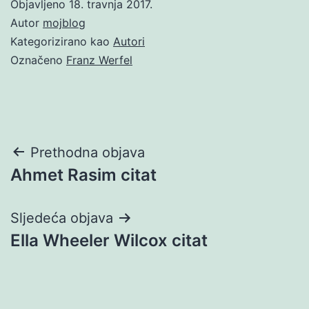
Objavljeno
18. travnja 2017.
Autor
mojblog
Kategorizirano kao
Autori
Označeno
Franz Werfel
Navigacija
Prethodna objava
Ahmet Rasim citat
objava
Sljedeća objava
Ella Wheeler Wilcox citat