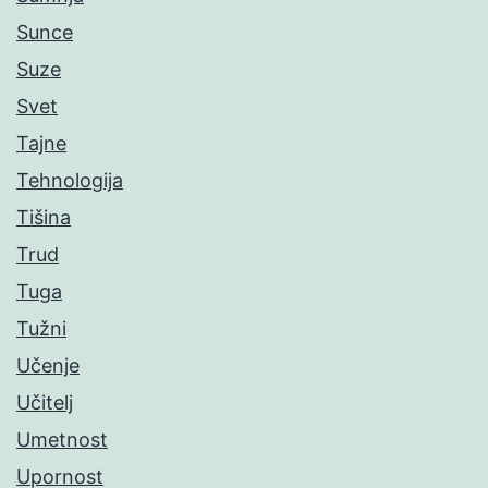
Sunce
Suze
Svet
Tajne
Tehnologija
Tišina
Trud
Tuga
Tužni
Učenje
Učitelj
Umetnost
Upornost