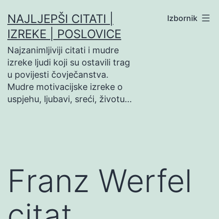
Preskoči
NAJLJEPŠI CITATI |
Izbornik
na
IZREKE | POSLOVICE
sadržaj
Najzanimljiviji citati i mudre
izreke ljudi koji su ostavili trag
u povijesti čovječanstva.
Mudre motivacijske izreke o
uspjehu, ljubavi, sreći, životu…
Franz Werfel
citat