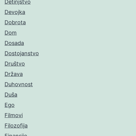
Detinjstvo
Devojka
Dobrota
Dom
Dosada
Dostojanstvo
Društvo
Država
Duhovnost
Duša
Ego
Filmovi
Filozofija
Finansije