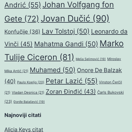
Johan Volfgang fon
Andrić
(55)
Jovan Dučić
(90)
Gete
(72)
Lav Tolstoj
(50)
Leonardo da
Konfučije
(36)
Marko
Mahatma Gandi
(50)
Vinči
(45)
Tulije Ciceron
(81)
Miroslav
Meša Selimović
(19)
Muhamed
(50)
Onore De Balzak
Mika Antić
(21)
Petar Lazić
(55)
(40)
Paulo Koeljo
(20)
Vinston Čerčil
Zoran Đinđić
(43)
Čarls Bukovski
(21)
Vladan Desnica
(21)
(23)
Đorđe Balašević
(19)
Najnoviji citati
Alicia Keys citat