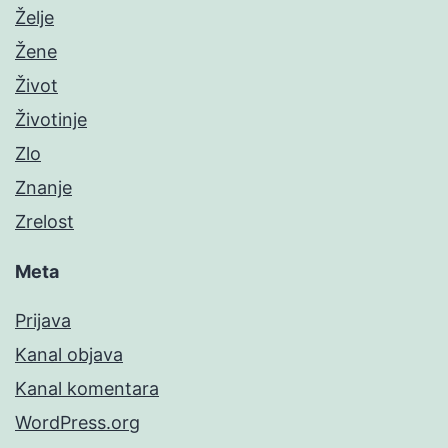
Želje
Žene
Život
Životinje
Zlo
Znanje
Zrelost
Meta
Prijava
Kanal objava
Kanal komentara
WordPress.org