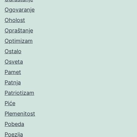
Ogovaranje
Oholost
Opraštanje
Optimizam
Ostalo
Osveta
Pamet
Patnja
Patriotizam
Piće
Plemenitost
Pobeda
Poezija