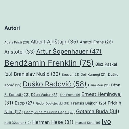
Autori
Albert Ajnštajn
(35)
Anatol Frans
(26)
Agata Kristi
(20)
Artur Šopenhauer
(47)
Aristotel
(33)
Bendžamin Frenklin
(75)
Blez Paskal
Branislav Nušić
(32)
(26)
Duško
Brus Li
(21)
Dejl Karnegi
(21)
Duško Radović
(58)
Džon
Korać
(22)
Džim Ron
(21)
Ernest Hemingvej
F. Kenedi
(23)
Džon Vuden
(22)
Erih From
(19)
(31)
Ezop
(27)
Fridrih
Fransis Bejkon
(25)
Fjodor Dostojevski
(19)
Gotama Buda
(34)
Niče
(27)
Georg Vilhelm Fridrih Hegel
(20)
Ivo
Herman Hese
(31)
Halil Džubran
(19)
Imanuel Kant
(19)