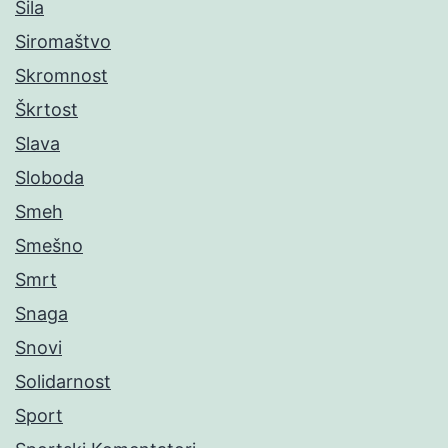
Sila
Siromaštvo
Skromnost
Škrtost
Slava
Sloboda
Smeh
Smešno
Smrt
Snaga
Snovi
Solidarnost
Sport