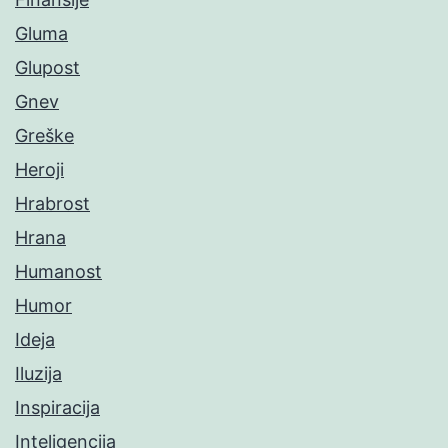
Gluma
Glupost
Gnev
Greške
Heroji
Hrabrost
Hrana
Humanost
Humor
Ideja
Iluzija
Inspiracija
Inteligencija