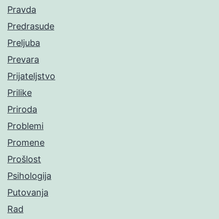
Pravda
Predrasude
Preljuba
Prevara
Prijateljstvo
Prilike
Priroda
Problemi
Promene
Prošlost
Psihologija
Putovanja
Rad