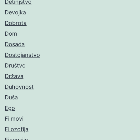
Detinjstvo
Devojka
Dobrota
Dom
Dosada
Dostojanstvo
Društvo
Država
Duhovnost
Duša
Ego
Filmovi
Filozofija
Finansije