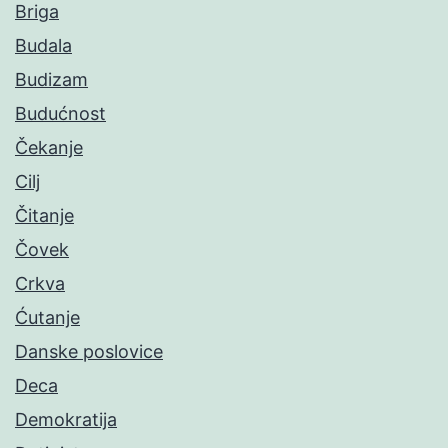
Briga
Budala
Budizam
Budućnost
Čekanje
Cilj
Čitanje
Čovek
Crkva
Ćutanje
Danske poslovice
Deca
Demokratija