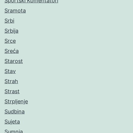
Sportski Komentatori
Sramota
Srbi
Srbija
Srce
Sreća
Starost
Stav
Strah
Strast
Strpljenje
Sudbina
Sujeta
Sumnja