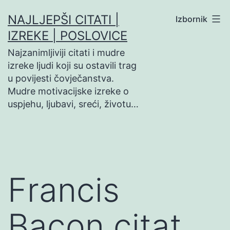
Preskoči
NAJLJEPŠI CITATI |
Izbornik
na
IZREKE | POSLOVICE
sadržaj
Najzanimljiviji citati i mudre
izreke ljudi koji su ostavili trag
u povijesti čovječanstva.
Mudre motivacijske izreke o
uspjehu, ljubavi, sreći, životu…
Francis
Bacon citat