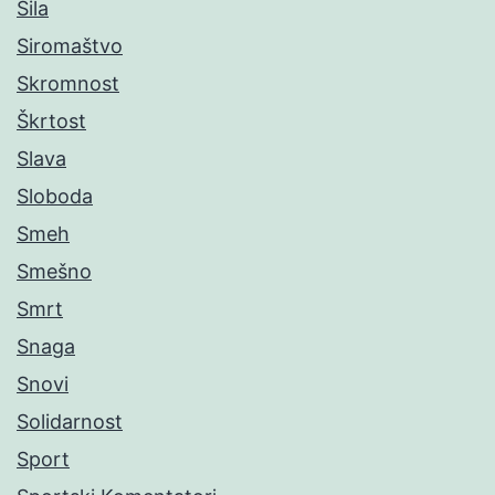
Sila
Siromaštvo
Skromnost
Škrtost
Slava
Sloboda
Smeh
Smešno
Smrt
Snaga
Snovi
Solidarnost
Sport