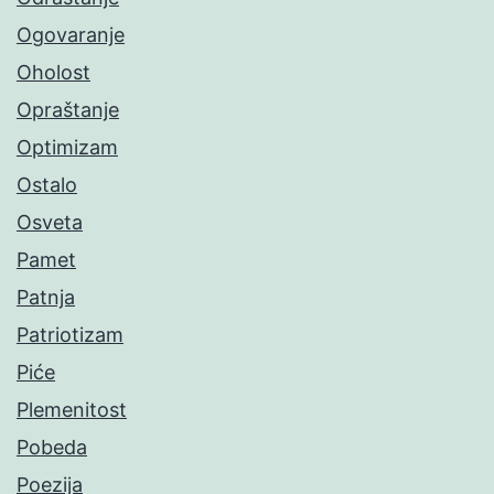
Ogovaranje
Oholost
Opraštanje
Optimizam
Ostalo
Osveta
Pamet
Patnja
Patriotizam
Piće
Plemenitost
Pobeda
Poezija