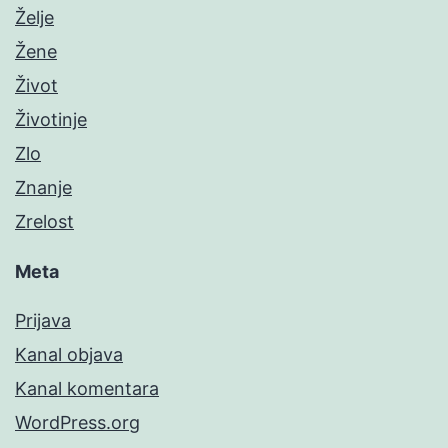
Želje
Žene
Život
Životinje
Zlo
Znanje
Zrelost
Meta
Prijava
Kanal objava
Kanal komentara
WordPress.org