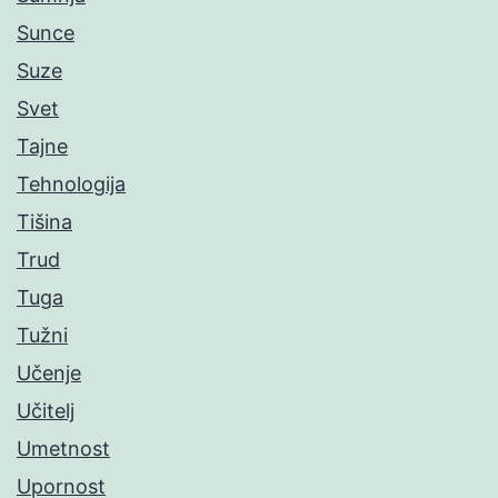
Sunce
Suze
Svet
Tajne
Tehnologija
Tišina
Trud
Tuga
Tužni
Učenje
Učitelj
Umetnost
Upornost