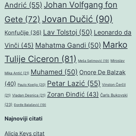
Johan Volfgang fon
Andrić
(55)
Jovan Dučić
(90)
Gete
(72)
Lav Tolstoj
(50)
Leonardo da
Konfučije
(36)
Marko
Mahatma Gandi
(50)
Vinči
(45)
Tulije Ciceron
(81)
Miroslav
Meša Selimović
(19)
Muhamed
(50)
Onore De Balzak
Mika Antić
(21)
Petar Lazić
(55)
(40)
Paulo Koeljo
(20)
Vinston Čerčil
Zoran Đinđić
(43)
Čarls Bukovski
(21)
Vladan Desnica
(21)
(23)
Đorđe Balašević
(19)
Najnoviji citati
Alicia Keys citat