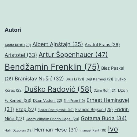
Autori
Albert Ajnštajn
(35)
Anatol Frans
(26)
Agata Kristi
(20)
Artur Šopenhauer
(47)
Aristotel
(33)
Bendžamin Frenklin
(75)
Blez Paskal
Branislav Nušić
(32)
(26)
Duško
Brus Li
(21)
Dejl Karnegi
(21)
Duško Radović
(58)
Džon
Korać
(22)
Džim Ron
(21)
Ernest Hemingvej
F. Kenedi
(23)
Džon Vuden
(22)
Erih From
(19)
(31)
Ezop
(27)
Fridrih
Fransis Bejkon
(25)
Fjodor Dostojevski
(19)
Gotama Buda
(34)
Niče
(27)
Georg Vilhelm Fridrih Hegel
(20)
Ivo
Herman Hese
(31)
Halil Džubran
(19)
Imanuel Kant
(19)