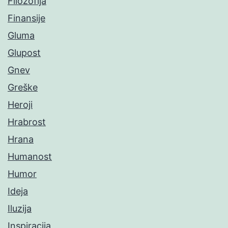
Filozofija
Finansije
Gluma
Glupost
Gnev
Greške
Heroji
Hrabrost
Hrana
Humanost
Humor
Ideja
Iluzija
Inspiracija