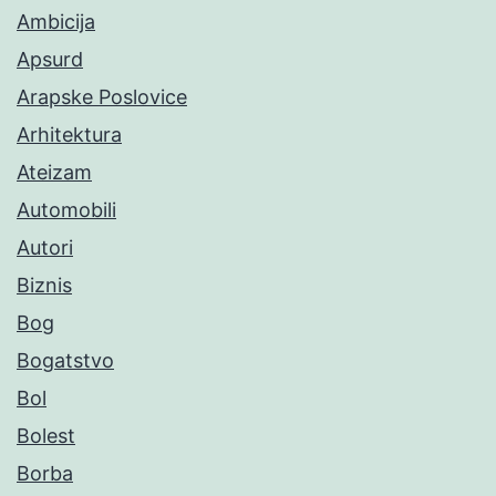
Ambicija
Apsurd
Arapske Poslovice
Arhitektura
Ateizam
Automobili
Autori
Biznis
Bog
Bogatstvo
Bol
Bolest
Borba