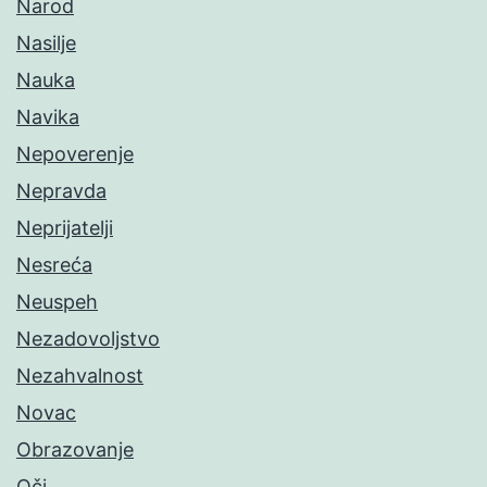
Narod
Nasilje
Nauka
Navika
Nepoverenje
Nepravda
Neprijatelji
Nesreća
Neuspeh
Nezadovoljstvo
Nezahvalnost
Novac
Obrazovanje
Oči