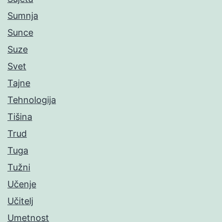
Sumnja
Sunce
Suze
Svet
Tajne
Tehnologija
Tišina
Trud
Tuga
Tužni
Učenje
Učitelj
Umetnost