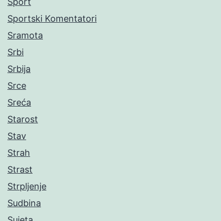
Sport
Sportski Komentatori
Sramota
Srbi
Srbija
Srce
Sreća
Starost
Stav
Strah
Strast
Strpljenje
Sudbina
Sujeta