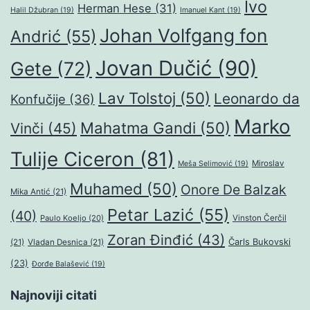
Ivo
Herman Hese
(31)
Halil Džubran
(19)
Imanuel Kant
(19)
Johan Volfgang fon
Andrić
(55)
Jovan Dučić
(90)
Gete
(72)
Lav Tolstoj
(50)
Leonardo da
Konfučije
(36)
Marko
Mahatma Gandi
(50)
Vinči
(45)
Tulije Ciceron
(81)
Miroslav
Meša Selimović
(19)
Muhamed
(50)
Onore De Balzak
Mika Antić
(21)
Petar Lazić
(55)
(40)
Paulo Koeljo
(20)
Vinston Čerčil
Zoran Đinđić
(43)
Čarls Bukovski
(21)
Vladan Desnica
(21)
(23)
Đorđe Balašević
(19)
Najnoviji citati