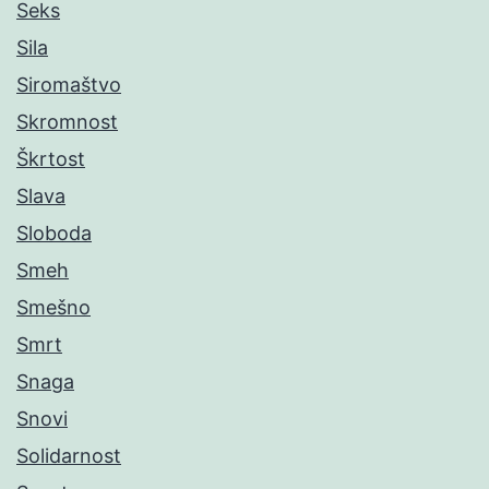
Seks
Sila
Siromaštvo
Skromnost
Škrtost
Slava
Sloboda
Smeh
Smešno
Smrt
Snaga
Snovi
Solidarnost