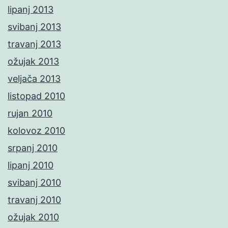
lipanj 2013
svibanj 2013
travanj 2013
ožujak 2013
veljača 2013
listopad 2010
rujan 2010
kolovoz 2010
srpanj 2010
lipanj 2010
svibanj 2010
travanj 2010
ožujak 2010