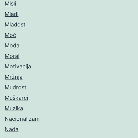
Misli
Mladi
Mladost
Moć
Moda
Moral
Motivacija
Mržnja
Mudrost
Muškarci
Muzika
Nacionalizam
Nada