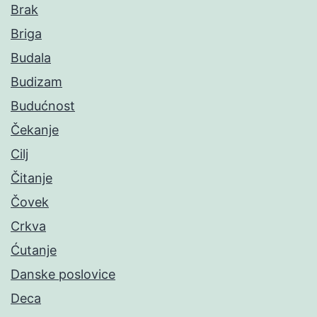
Brak
Briga
Budala
Budizam
Budućnost
Čekanje
Cilj
Čitanje
Čovek
Crkva
Ćutanje
Danske poslovice
Deca