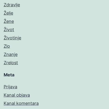
Zdravlje
Želje
Žene
Život
Životinje
Zlo
Znanje
Zrelost
Meta
Prijava
Kanal objava
Kanal komentara