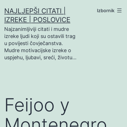
Preskoči
NAJLJEPŠI CITATI |
Izbornik
na
IZREKE | POSLOVICE
sadržaj
Najzanimljiviji citati i mudre
izreke ljudi koji su ostavili trag
u povijesti čovječanstva.
Mudre motivacijske izreke o
uspjehu, ljubavi, sreći, životu…
Feijoo y
Montenegro