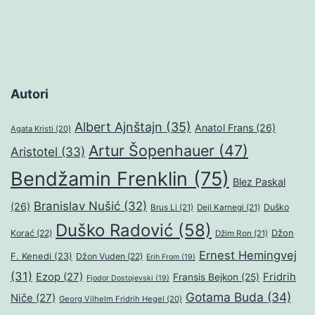
Autori
Albert Ajnštajn
(35)
Anatol Frans
(26)
Agata Kristi
(20)
Artur Šopenhauer
(47)
Aristotel
(33)
Bendžamin Frenklin
(75)
Blez Paskal
Branislav Nušić
(32)
(26)
Duško
Brus Li
(21)
Dejl Karnegi
(21)
Duško Radović
(58)
Džon
Korać
(22)
Džim Ron
(21)
Ernest Hemingvej
F. Kenedi
(23)
Džon Vuden
(22)
Erih From
(19)
(31)
Ezop
(27)
Fridrih
Fransis Bejkon
(25)
Fjodor Dostojevski
(19)
Gotama Buda
(34)
Niče
(27)
Georg Vilhelm Fridrih Hegel
(20)