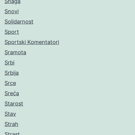
Snaga
Snovi
Solidarnost
Sport
Sportski Komentatori
Sramota
Srbi
Srbija
Srce
Sreća
Starost
Stav
Strah
Strast