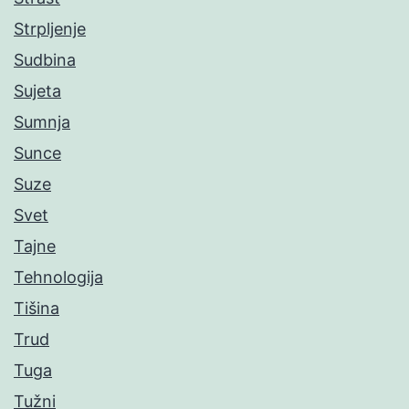
Strpljenje
Sudbina
Sujeta
Sumnja
Sunce
Suze
Svet
Tajne
Tehnologija
Tišina
Trud
Tuga
Tužni