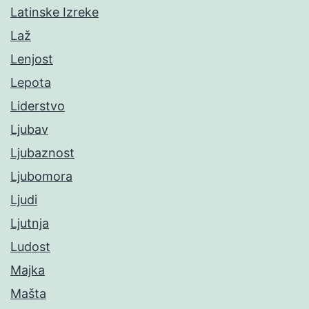
Latinske Izreke
Laž
Lenjost
Lepota
Liderstvo
Ljubav
Ljubaznost
Ljubomora
Ljudi
Ljutnja
Ludost
Majka
Mašta