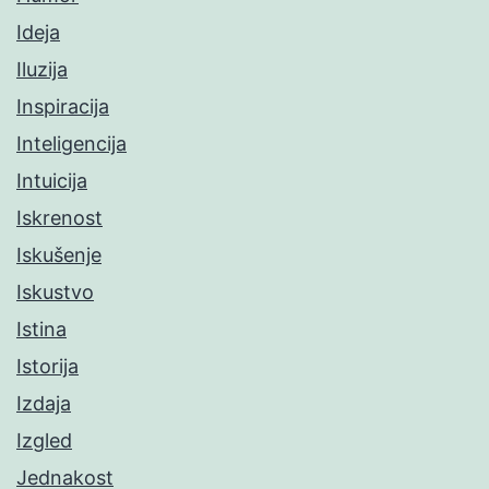
Ideja
Iluzija
Inspiracija
Inteligencija
Intuicija
Iskrenost
Iskušenje
Iskustvo
Istina
Istorija
Izdaja
Izgled
Jednakost