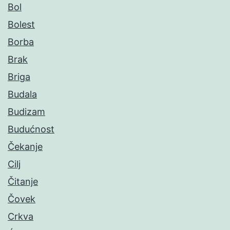
Bol
Bolest
Borba
Brak
Briga
Budala
Budizam
Budućnost
Čekanje
Cilj
Čitanje
Čovek
Crkva