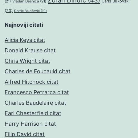
Zoran Đinđić
(43)
Čarls Bukovski
(21)
Vladan Desnica
(21)
(23)
Đorđe Balašević
(19)
Najnoviji citati
Alicia Keys citat
Donald Krause citat
Chris Wright citat
Charles de Foucauld citat
Alfred Hitchock citat
Francesco Petrarca citat
Charles Baudelaire citat
Earl Chesterfield citat
Harry Harrison citat
Filip David citat