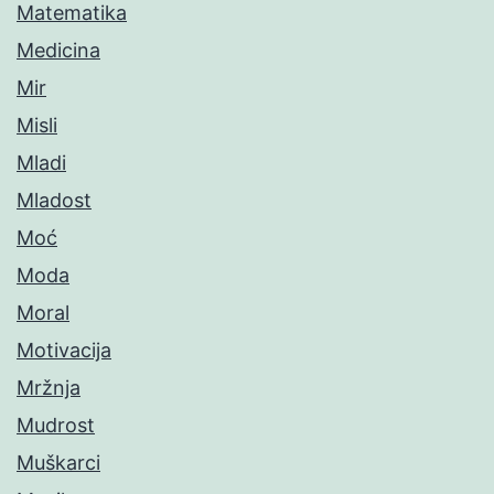
Matematika
Medicina
Mir
Misli
Mladi
Mladost
Moć
Moda
Moral
Motivacija
Mržnja
Mudrost
Muškarci