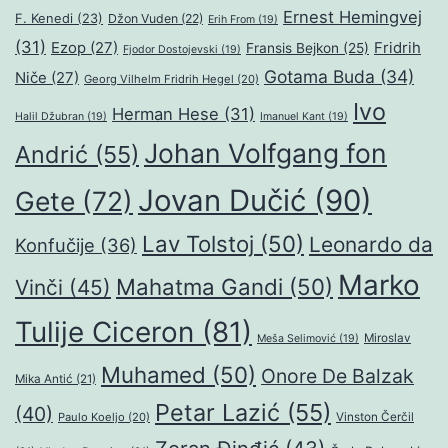
Ernest Hemingvej
F. Kenedi
(23)
Džon Vuden
(22)
Erih From
(19)
(31)
Ezop
(27)
Fridrih
Fransis Bejkon
(25)
Fjodor Dostojevski
(19)
Gotama Buda
(34)
Niče
(27)
Georg Vilhelm Fridrih Hegel
(20)
Ivo
Herman Hese
(31)
Halil Džubran
(19)
Imanuel Kant
(19)
Johan Volfgang fon
Andrić
(55)
Jovan Dučić
(90)
Gete
(72)
Lav Tolstoj
(50)
Leonardo da
Konfučije
(36)
Marko
Mahatma Gandi
(50)
Vinči
(45)
Tulije Ciceron
(81)
Miroslav
Meša Selimović
(19)
Muhamed
(50)
Onore De Balzak
Mika Antić
(21)
Petar Lazić
(55)
(40)
Paulo Koeljo
(20)
Vinston Čerčil