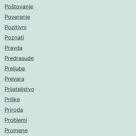
Poštovanje
Poverenje
Pozitivni
Poznati
Pravda
Predrasude
Preljuba
Prevara
Prijateljstvo
Prilike
Priroda
Problemi
Promene