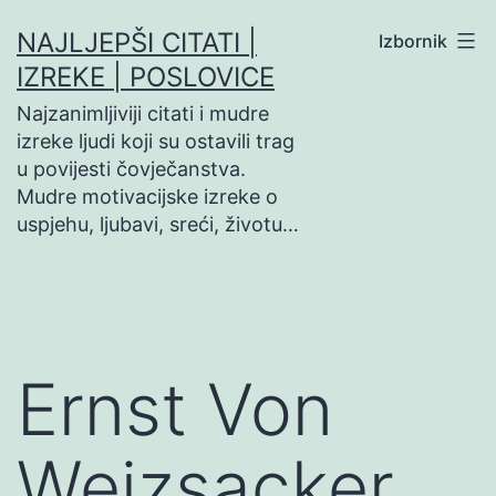
Preskoči
NAJLJEPŠI CITATI |
Izbornik
na
IZREKE | POSLOVICE
sadržaj
Najzanimljiviji citati i mudre
izreke ljudi koji su ostavili trag
u povijesti čovječanstva.
Mudre motivacijske izreke o
uspjehu, ljubavi, sreći, životu…
Ernst Von
Weizsacker