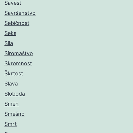
Savest
Savršenstvo
Sebičnost
Seks
Sila
Siromaštvo
Skromnost
Škrtost
Slava
Sloboda
Smeh
Smešno
Smrt