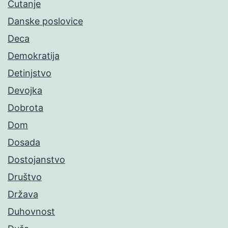
Ćutanje
Danske poslovice
Deca
Demokratija
Detinjstvo
Devojka
Dobrota
Dom
Dosada
Dostojanstvo
Društvo
Država
Duhovnost