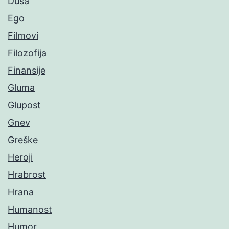
Duša
Ego
Filmovi
Filozofija
Finansije
Gluma
Glupost
Gnev
Greške
Heroji
Hrabrost
Hrana
Humanost
Humor