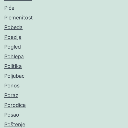
Piće
Plemenitost
Pobeda
Poezija
Pogled
Pohlepa
Politika
Poljubac
Ponos
Poraz
Porodica
Posao
Poštenje