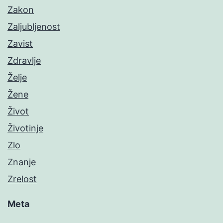
Zakon
Zaljubljenost
Zavist
Zdravlje
Želje
Žene
Život
Životinje
Zlo
Znanje
Zrelost
Meta