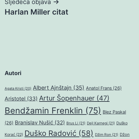
Sljedeća objava
Harlan Miller citat
Autori
Albert Ajnštajn
(35)
Anatol Frans
(26)
Agata Kristi
(20)
Artur Šopenhauer
(47)
Aristotel
(33)
Bendžamin Frenklin
(75)
Blez Paskal
Branislav Nušić
(32)
(26)
Duško
Brus Li
(21)
Dejl Karnegi
(21)
Duško Radović
(58)
Džon
Korać
(22)
Džim Ron
(21)