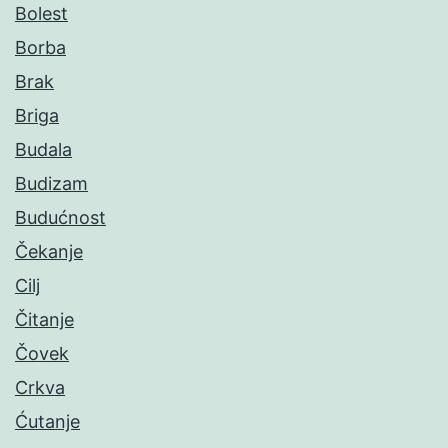
Bolest
Borba
Brak
Briga
Budala
Budizam
Budućnost
Čekanje
Cilj
Čitanje
Čovek
Crkva
Ćutanje