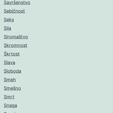
Savršenstvo
Sebičnost
Seks
Sila
Siromaštvo
Skromnost
Škrtost
Slava
Sloboda
Smeh
Smešno
Smrt
Snaga