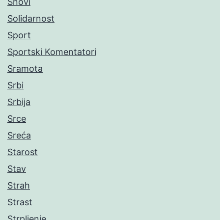
Snovi
Solidarnost
Sport
Sportski Komentatori
Sramota
Srbi
Srbija
Srce
Sreća
Starost
Stav
Strah
Strast
Strpljenje