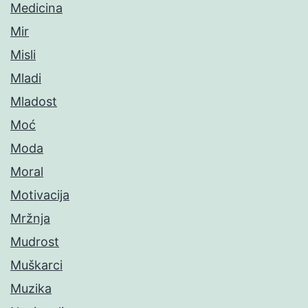
Medicina
Mir
Misli
Mladi
Mladost
Moć
Moda
Moral
Motivacija
Mržnja
Mudrost
Muškarci
Muzika