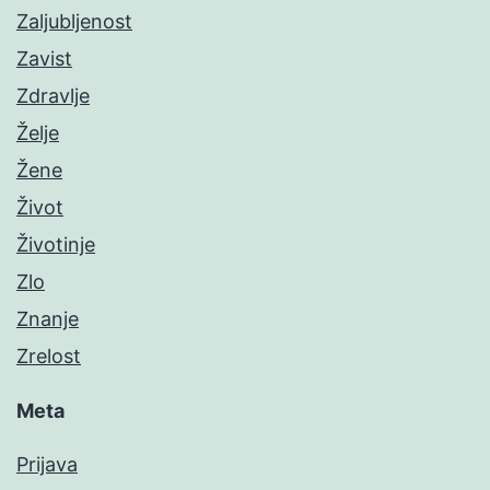
Zaljubljenost
Zavist
Zdravlje
Želje
Žene
Život
Životinje
Zlo
Znanje
Zrelost
Meta
Prijava