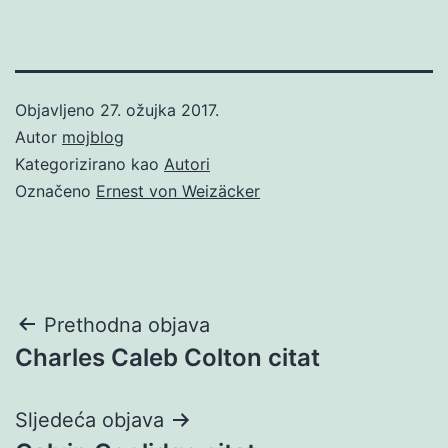
Objavljeno
27. ožujka 2017.
Autor
mojblog
Kategorizirano kao
Autori
Označeno
Ernest von Weizäcker
Navigacija
Prethodna objava
Charles Caleb Colton citat
objava
Sljedeća objava