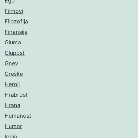
Ego
Filmovi
Filozofija
Finansije
Gluma
Glupost
Gnev
Greške
Heroji
Hrabrost
Hrana
Humanost
Humor
Ideja