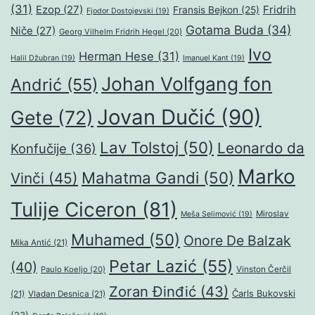
(31)
Ezop
(27)
Fridrih
Fransis Bejkon
(25)
Fjodor Dostojevski
(19)
Gotama Buda
(34)
Niče
(27)
Georg Vilhelm Fridrih Hegel
(20)
Ivo
Herman Hese
(31)
Halil Džubran
(19)
Imanuel Kant
(19)
Johan Volfgang fon
Andrić
(55)
Jovan Dučić
(90)
Gete
(72)
Lav Tolstoj
(50)
Leonardo da
Konfučije
(36)
Marko
Mahatma Gandi
(50)
Vinči
(45)
Tulije Ciceron
(81)
Miroslav
Meša Selimović
(19)
Muhamed
(50)
Onore De Balzak
Mika Antić
(21)
Petar Lazić
(55)
(40)
Paulo Koeljo
(20)
Vinston Čerčil
Zoran Đinđić
(43)
Čarls Bukovski
(21)
Vladan Desnica
(21)