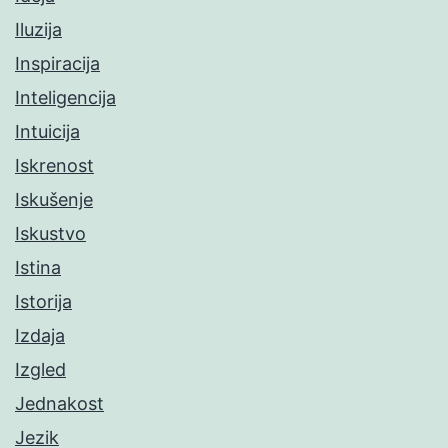
Iluzija
Inspiracija
Inteligencija
Intuicija
Iskrenost
Iskušenje
Iskustvo
Istina
Istorija
Izdaja
Izgled
Jednakost
Jezik