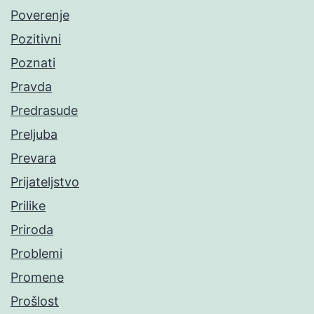
Poverenje
Pozitivni
Poznati
Pravda
Predrasude
Preljuba
Prevara
Prijateljstvo
Prilike
Priroda
Problemi
Promene
Prošlost