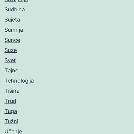
Sudbina
Sujeta
Sumnja
Sunce
Suze
Svet
Tajne
Tehnologija
Tišina
Trud
Tuga
Tužni
Učenje