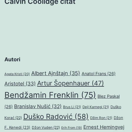
Calvin Coolidge citat
Autori
Albert Ajnštajn
(35)
Anatol Frans
(26)
Agata Kristi
(20)
Artur Šopenhauer
(47)
Aristotel
(33)
Bendžamin Frenklin
(75)
Blez Paskal
Branislav Nušić
(32)
(26)
Duško
Brus Li
(21)
Dejl Karnegi
(21)
Duško Radović
(58)
Džon
Korać
(22)
Džim Ron
(21)
Ernest Hemingvej
F. Kenedi
(23)
Džon Vuden
(22)
Erih From
(19)