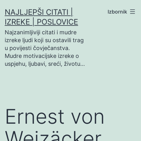
Preskoči
NAJLJEPŠI CITATI |
Izbornik
na
IZREKE | POSLOVICE
sadržaj
Najzanimljiviji citati i mudre
izreke ljudi koji su ostavili trag
u povijesti čovječanstva.
Mudre motivacijske izreke o
uspjehu, ljubavi, sreći, životu…
Ernest von
Weizäcker