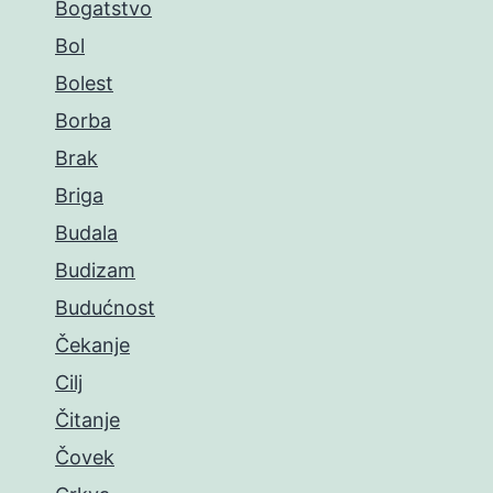
Bogatstvo
Bol
Bolest
Borba
Brak
Briga
Budala
Budizam
Budućnost
Čekanje
Cilj
Čitanje
Čovek