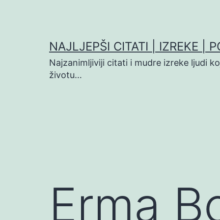
Preskoči
na
sadržaj
NAJLJEPŠI CITATI | IZREKE | 
Najzanimljiviji citati i mudre izreke ljudi 
životu…
Erma B