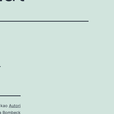
.
o kao
Autori
a Bombeck