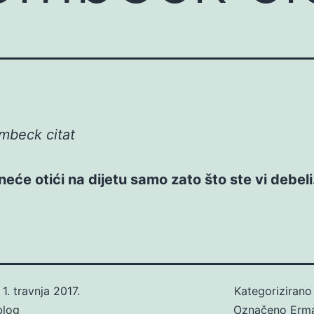
mbeck citat
j neće otići na dijetu samo zato što ste vi debeli
o
1. travnja 2017.
Kategoriziran
blog
Označeno
Erm