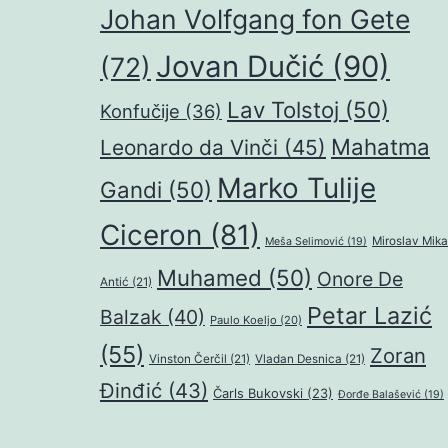
Johan Volfgang fon Gete
Jovan Dučić
(90)
(72)
Lav Tolstoj
(50)
Konfučije
(36)
Mahatma
Leonardo da Vinči
(45)
Marko Tulije
Gandi
(50)
Ciceron
(81)
Miroslav Mika
Meša Selimović
(19)
Muhamed
(50)
Onore De
Antić
(21)
Petar Lazić
Balzak
(40)
Paulo Koeljo
(20)
(55)
Zoran
Vinston Čerčil
(21)
Vladan Desnica
(21)
Đinđić
(43)
Čarls Bukovski
(23)
Đorđe Balašević
(19)