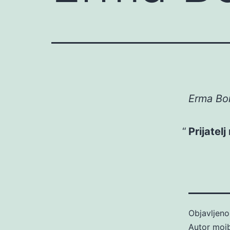
Erma Bo
Prijatel
Objavljen
Autor
moj