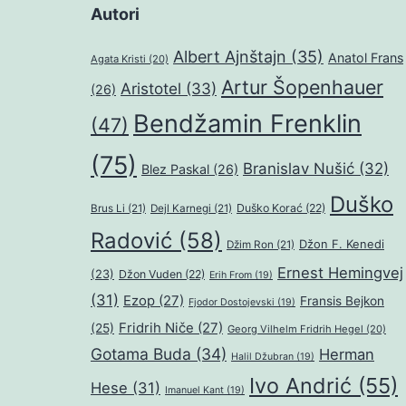
Autori
Albert Ajnštajn
(35)
Anatol Frans
Agata Kristi
(20)
Artur Šopenhauer
Aristotel
(33)
(26)
Bendžamin Frenklin
(47)
(75)
Branislav Nušić
(32)
Blez Paskal
(26)
Duško
Duško Korać
(22)
Brus Li
(21)
Dejl Karnegi
(21)
Radović
(58)
Džon F. Kenedi
Džim Ron
(21)
Ernest Hemingvej
(23)
Džon Vuden
(22)
Erih From
(19)
(31)
Ezop
(27)
Fransis Bejkon
Fjodor Dostojevski
(19)
Fridrih Niče
(27)
(25)
Georg Vilhelm Fridrih Hegel
(20)
Gotama Buda
(34)
Herman
Halil Džubran
(19)
Ivo Andrić
(55)
Hese
(31)
Imanuel Kant
(19)