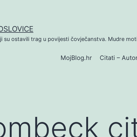
POSLOVICE
koji su ostavili trag u povijesti čovječanstva. Mudre mot
MojBlog.hr
Citati – Autor
ombeck cit