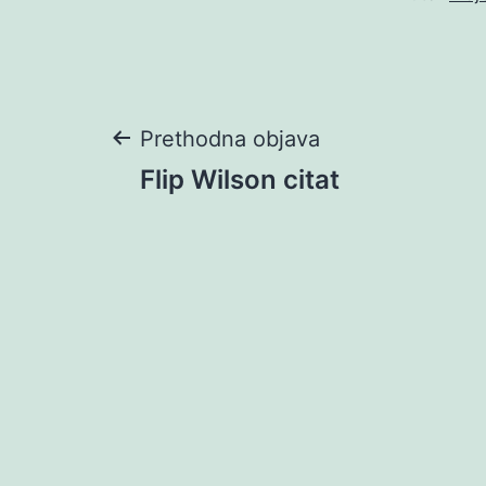
Navigacija
Prethodna objava
Flip Wilson citat
objava