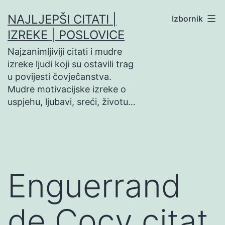
Preskoči
NAJLJEPŠI CITATI |
Izbornik
na
IZREKE | POSLOVICE
sadržaj
Najzanimljiviji citati i mudre
izreke ljudi koji su ostavili trag
u povijesti čovječanstva.
Mudre motivacijske izreke o
uspjehu, ljubavi, sreći, životu…
Enguerrand
de Cocy citat