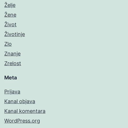
Želje
Žene
Život
Životinje
Zlo
Znanje
Zrelost
Meta
Prijava
Kanal objava
Kanal komentara
WordPress.org