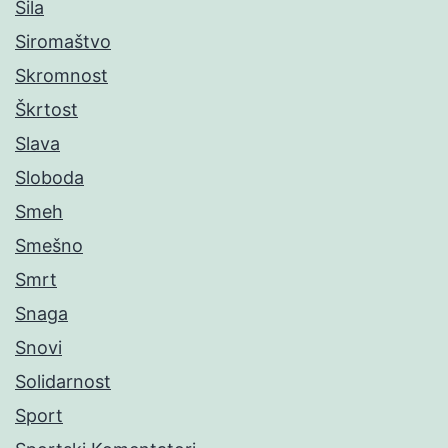
Sila
Siromaštvo
Skromnost
Škrtost
Slava
Sloboda
Smeh
Smešno
Smrt
Snaga
Snovi
Solidarnost
Sport