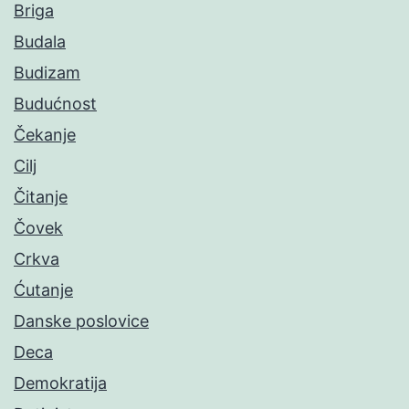
Briga
Budala
Budizam
Budućnost
Čekanje
Cilj
Čitanje
Čovek
Crkva
Ćutanje
Danske poslovice
Deca
Demokratija