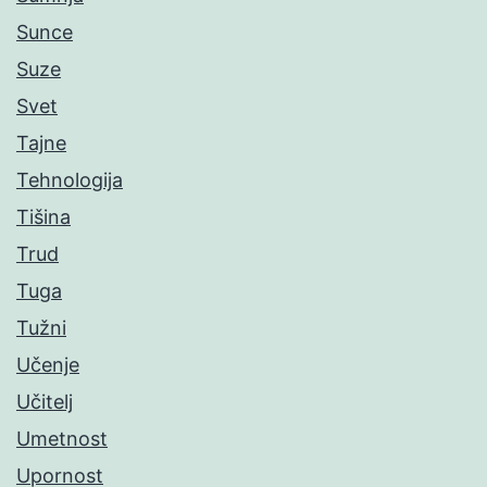
Sunce
Suze
Svet
Tajne
Tehnologija
Tišina
Trud
Tuga
Tužni
Učenje
Učitelj
Umetnost
Upornost