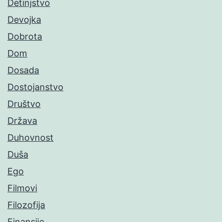
Detinjstvo
Devojka
Dobrota
Dom
Dosada
Dostojanstvo
Društvo
Država
Duhovnost
Duša
Ego
Filmovi
Filozofija
Finansije