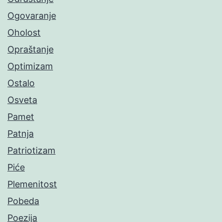
Ogovaranje
Oholost
Opraštanje
Optimizam
Ostalo
Osveta
Pamet
Patnja
Patriotizam
Piće
Plemenitost
Pobeda
Poezija