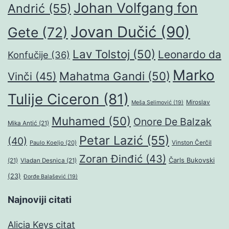
Johan Volfgang fon
Andrić
(55)
Jovan Dučić
(90)
Gete
(72)
Lav Tolstoj
(50)
Leonardo da
Konfučije
(36)
Marko
Mahatma Gandi
(50)
Vinči
(45)
Tulije Ciceron
(81)
Miroslav
Meša Selimović
(19)
Muhamed
(50)
Onore De Balzak
Mika Antić
(21)
Petar Lazić
(55)
(40)
Paulo Koeljo
(20)
Vinston Čerčil
Zoran Đinđić
(43)
Čarls Bukovski
(21)
Vladan Desnica
(21)
(23)
Đorđe Balašević
(19)
Najnoviji citati
Alicia Keys citat