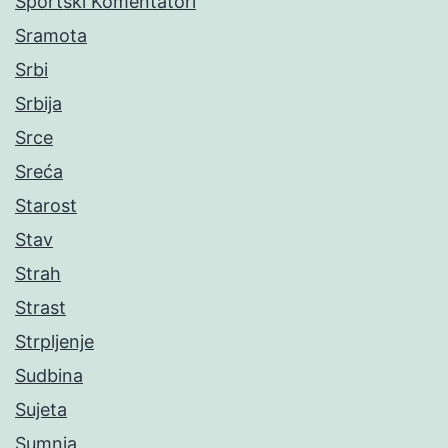
Sportski Komentatori
Sramota
Srbi
Srbija
Srce
Sreća
Starost
Stav
Strah
Strast
Strpljenje
Sudbina
Sujeta
Sumnja