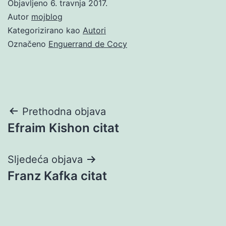
Objavljeno
6. travnja 2017.
Autor
mojblog
Kategorizirano kao
Autori
Označeno
Enguerrand de Cocy
Navigacija
Prethodna objava
Efraim Kishon citat
objava
Sljedeća objava
Franz Kafka citat