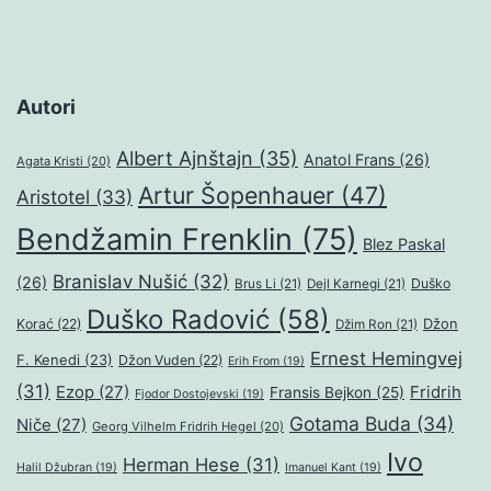
Autori
Albert Ajnštajn
(35)
Anatol Frans
(26)
Agata Kristi
(20)
Artur Šopenhauer
(47)
Aristotel
(33)
Bendžamin Frenklin
(75)
Blez Paskal
Branislav Nušić
(32)
(26)
Duško
Brus Li
(21)
Dejl Karnegi
(21)
Duško Radović
(58)
Džon
Korać
(22)
Džim Ron
(21)
Ernest Hemingvej
F. Kenedi
(23)
Džon Vuden
(22)
Erih From
(19)
(31)
Ezop
(27)
Fridrih
Fransis Bejkon
(25)
Fjodor Dostojevski
(19)
Gotama Buda
(34)
Niče
(27)
Georg Vilhelm Fridrih Hegel
(20)
Ivo
Herman Hese
(31)
Halil Džubran
(19)
Imanuel Kant
(19)