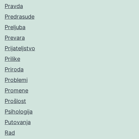
Pravda
Predrasude
Preljuba
Prevara
Prijateljstvo
Prilike
Priroda
Problemi
Promene
Prošlost
Psihologija
Putovanja
Rad