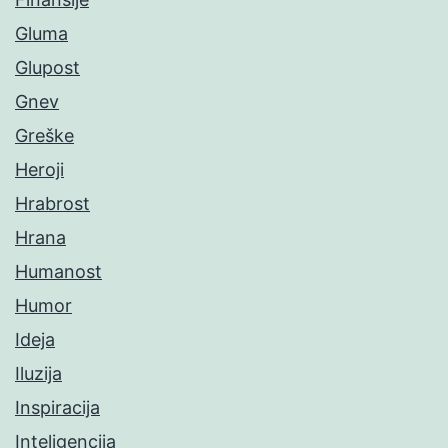
Gluma
Glupost
Gnev
Greške
Heroji
Hrabrost
Hrana
Humanost
Humor
Ideja
Iluzija
Inspiracija
Inteligencija