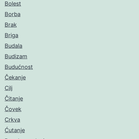
Bolest
Borba
Brak
Briga
Budala
Budizam
Budućnost
Čekanje
Cilj
Čitanje
Čovek
Crkva
Ćutanje