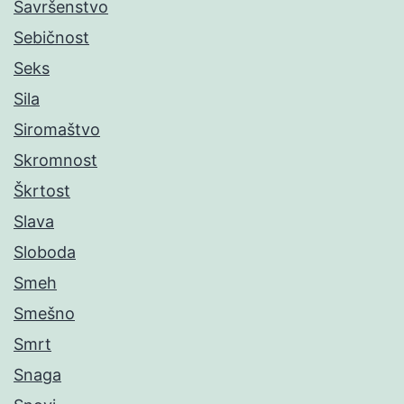
Savršenstvo
Sebičnost
Seks
Sila
Siromaštvo
Skromnost
Škrtost
Slava
Sloboda
Smeh
Smešno
Smrt
Snaga