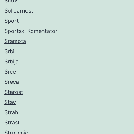
Snovi
Solidarnost
Sport
Sportski Komentatori
Sramota
Srbi
Srbija
Srce
Sreća
Starost
Stav
Strah
Strast
Strpljenje