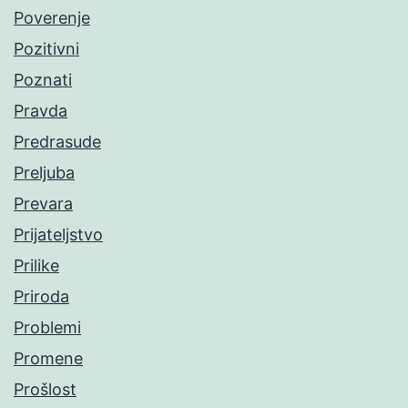
Poverenje
Pozitivni
Poznati
Pravda
Predrasude
Preljuba
Prevara
Prijateljstvo
Prilike
Priroda
Problemi
Promene
Prošlost