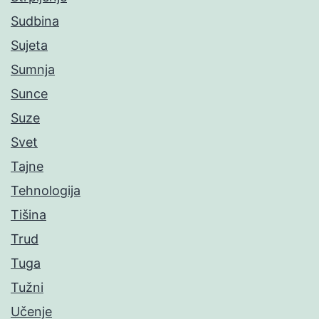
Sudbina
Sujeta
Sumnja
Sunce
Suze
Svet
Tajne
Tehnologija
Tišina
Trud
Tuga
Tužni
Učenje