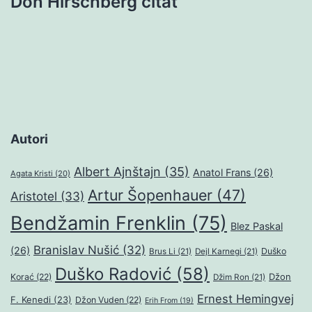
Don Hirschberg citat
Autori
Albert Ajnštajn
(35)
Anatol Frans
(26)
Agata Kristi
(20)
Artur Šopenhauer
(47)
Aristotel
(33)
Bendžamin Frenklin
(75)
Blez Paskal
Branislav Nušić
(32)
(26)
Duško
Brus Li
(21)
Dejl Karnegi
(21)
Duško Radović
(58)
Džon
Korać
(22)
Džim Ron
(21)
Ernest Hemingvej
F. Kenedi
(23)
Džon Vuden
(22)
Erih From
(19)