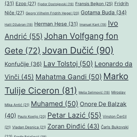
(31)
Ezop
(27)
Fridrih
Fransis Bejkon
(25)
Fjodor Dostojevski
(19)
Gotama Buda
(34)
Niče
(27)
Georg Vilhelm Fridrih Hegel
(20)
Ivo
Herman Hese
(31)
Halil Džubran
(19)
Imanuel Kant
(19)
Johan Volfgang fon
Andrić
(55)
Jovan Dučić
(90)
Gete
(72)
Lav Tolstoj
(50)
Leonardo da
Konfučije
(36)
Marko
Mahatma Gandi
(50)
Vinči
(45)
Tulije Ciceron
(81)
Miroslav
Meša Selimović
(19)
Muhamed
(50)
Onore De Balzak
Mika Antić
(21)
Petar Lazić
(55)
(40)
Paulo Koeljo
(20)
Vinston Čerčil
Zoran Đinđić
(43)
Čarls Bukovski
(21)
Vladan Desnica
(21)
(23)
Đorđe Balašević
(19)