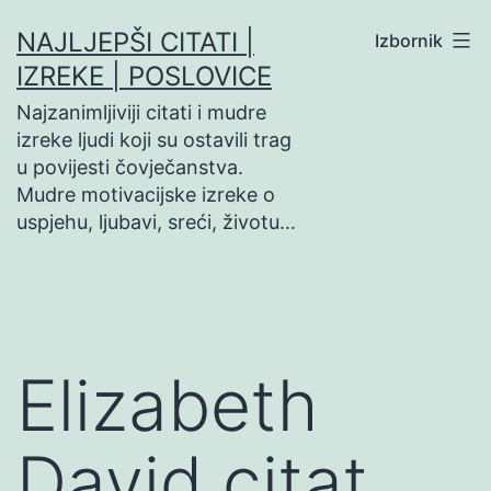
Preskoči
NAJLJEPŠI CITATI |
Izbornik
na
IZREKE | POSLOVICE
sadržaj
Najzanimljiviji citati i mudre
izreke ljudi koji su ostavili trag
u povijesti čovječanstva.
Mudre motivacijske izreke o
uspjehu, ljubavi, sreći, životu…
Elizabeth
David citat