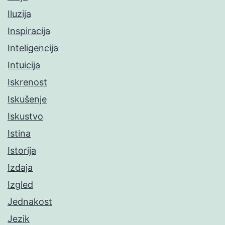
Iluzija
Inspiracija
Inteligencija
Intuicija
Iskrenost
Iskušenje
Iskustvo
Istina
Istorija
Izdaja
Izgled
Jednakost
Jezik