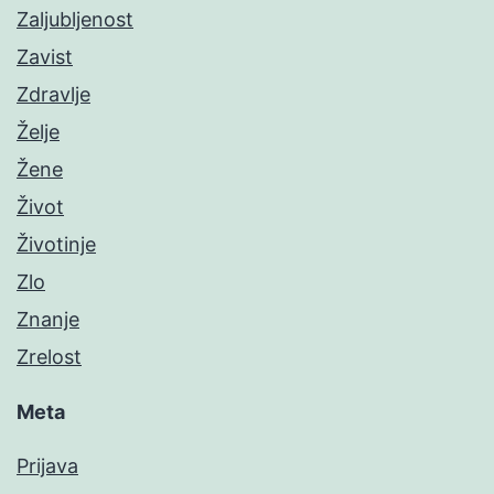
Zaljubljenost
Zavist
Zdravlje
Želje
Žene
Život
Životinje
Zlo
Znanje
Zrelost
Meta
Prijava