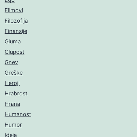
Filmovi
Filozofija
Finansije
Gluma
Glupost
Gnev
Greške
Heroji
Hrabrost
Hrana
Humanost
Humor
Ideja