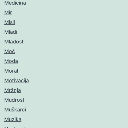
Medicina
Mir
Misli
Mladi
Mladost
Moć
Moda
Moral
Motivacija
Mržnja
Mudrost
Muškarci
Muzika