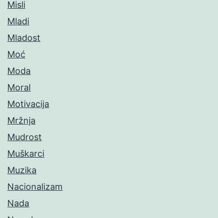
Misli
Mladi
Mladost
Moć
Moda
Moral
Motivacija
Mržnja
Mudrost
Muškarci
Muzika
Nacionalizam
Nada