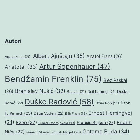
Autori
Albert Ajnštajn
(35)
Anatol Frans
(26)
Agata Kristi
(20)
Artur Šopenhauer
(47)
Aristotel
(33)
Bendžamin Frenklin
(75)
Blez Paskal
Branislav Nušić
(32)
(26)
Duško
Brus Li
(21)
Dejl Karnegi
(21)
Duško Radović
(58)
Džon
Korać
(22)
Džim Ron
(21)
Ernest Hemingvej
F. Kenedi
(23)
Džon Vuden
(22)
Erih From
(19)
(31)
Ezop
(27)
Fridrih
Fransis Bejkon
(25)
Fjodor Dostojevski
(19)
Gotama Buda
(34)
Niče
(27)
Georg Vilhelm Fridrih Hegel
(20)