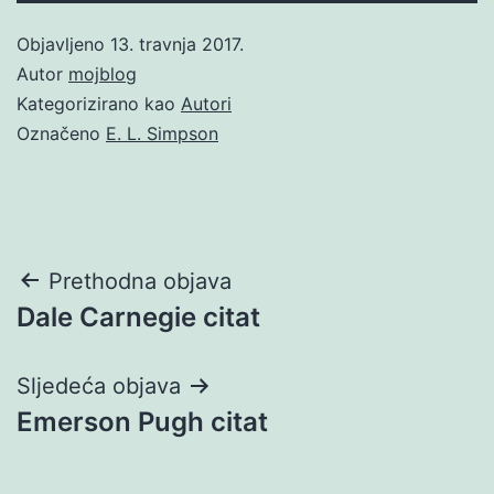
Objavljeno
13. travnja 2017.
Autor
mojblog
Kategorizirano kao
Autori
Označeno
E. L. Simpson
Navigacija
Prethodna objava
Dale Carnegie citat
objava
Sljedeća objava
Emerson Pugh citat