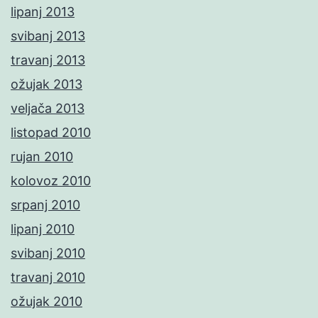
lipanj 2013
svibanj 2013
travanj 2013
ožujak 2013
veljača 2013
listopad 2010
rujan 2010
kolovoz 2010
srpanj 2010
lipanj 2010
svibanj 2010
travanj 2010
ožujak 2010