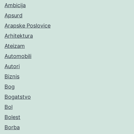
Ambicija
Apsurd
Arapske Poslovice
Arhitektura
Ateizam
Automobili
Autori
Biznis
Bog
Bogatstvo
Bol
Bolest
Borba