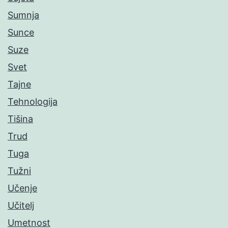
Sumnja
Sunce
Suze
Svet
Tajne
Tehnologija
Tišina
Trud
Tuga
Tužni
Učenje
Učitelj
Umetnost