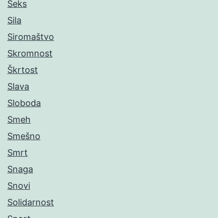
Seks
Sila
Siromaštvo
Skromnost
Škrtost
Slava
Sloboda
Smeh
Smešno
Smrt
Snaga
Snovi
Solidarnost