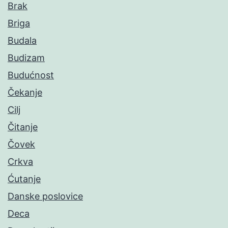
Brak
Briga
Budala
Budizam
Budućnost
Čekanje
Cilj
Čitanje
Čovek
Crkva
Ćutanje
Danske poslovice
Deca