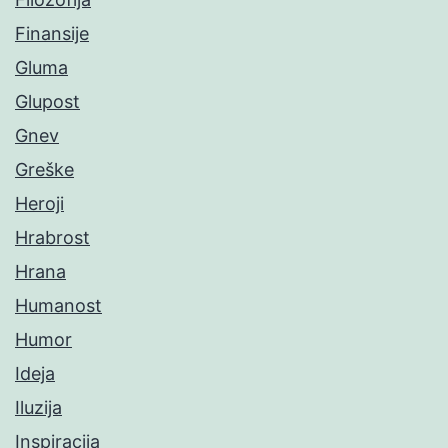
Finansije
Gluma
Glupost
Gnev
Greške
Heroji
Hrabrost
Hrana
Humanost
Humor
Ideja
Iluzija
Inspiracija