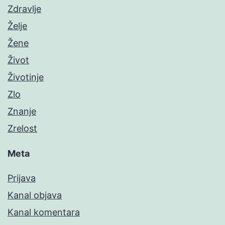
Zdravlje
Želje
Žene
Život
Životinje
Zlo
Znanje
Zrelost
Meta
Prijava
Kanal objava
Kanal komentara