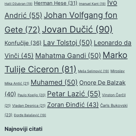
Ivo
Herman Hese
(31)
Halil Džubran
(19)
Imanuel Kant
(19)
Johan Volfgang fon
Andrić
(55)
Jovan Dučić
(90)
Gete
(72)
Lav Tolstoj
(50)
Leonardo da
Konfučije
(36)
Marko
Mahatma Gandi
(50)
Vinči
(45)
Tulije Ciceron
(81)
Miroslav
Meša Selimović
(19)
Muhamed
(50)
Onore De Balzak
Mika Antić
(21)
Petar Lazić
(55)
(40)
Paulo Koeljo
(20)
Vinston Čerčil
Zoran Đinđić
(43)
Čarls Bukovski
(21)
Vladan Desnica
(21)
(23)
Đorđe Balašević
(19)
Najnoviji citati