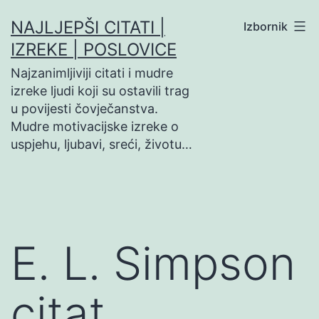
Preskoči
NAJLJEPŠI CITATI |
Izbornik
na
IZREKE | POSLOVICE
sadržaj
Najzanimljiviji citati i mudre
izreke ljudi koji su ostavili trag
u povijesti čovječanstva.
Mudre motivacijske izreke o
uspjehu, ljubavi, sreći, životu…
E. L. Simpson
citat