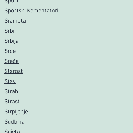
Sport
Sportski Komentatori
Sramota
Srbi
Srbija
Srce
Sreća
Starost
Stav
Strah
Strast
Strpljenje
Sudbina
Sujeta