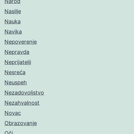
Narod
Nasilje
Nauka
Navika
Nepoverenje
Nepravda
Neprijatelji
Nesreća
Neuspeh
Nezadovoljstvo
Nezahvalnost
Novac
Obrazovanje
Oči