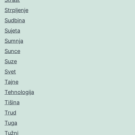
Strpljenje
Sudbina
Sujeta
Sumnja
Sunce
Suze
Svet
Tajne
Tehnologija
Tišina
Trud
Tuga
Tužni