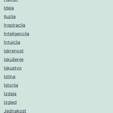
Ideja
Iluzija
Inspiracija
Inteligencija
Intuicija
Iskrenost
Iskušenje
Iskustvo
Istina
Istorija
Izdaja
Izgled
Jednakost