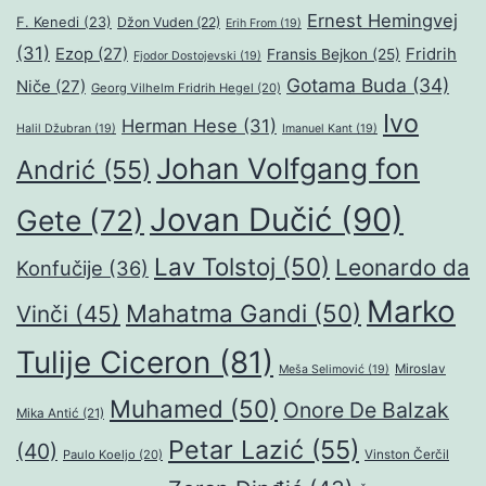
Ernest Hemingvej
F. Kenedi
(23)
Džon Vuden
(22)
Erih From
(19)
(31)
Ezop
(27)
Fridrih
Fransis Bejkon
(25)
Fjodor Dostojevski
(19)
Gotama Buda
(34)
Niče
(27)
Georg Vilhelm Fridrih Hegel
(20)
Ivo
Herman Hese
(31)
Halil Džubran
(19)
Imanuel Kant
(19)
Johan Volfgang fon
Andrić
(55)
Jovan Dučić
(90)
Gete
(72)
Lav Tolstoj
(50)
Leonardo da
Konfučije
(36)
Marko
Mahatma Gandi
(50)
Vinči
(45)
Tulije Ciceron
(81)
Miroslav
Meša Selimović
(19)
Muhamed
(50)
Onore De Balzak
Mika Antić
(21)
Petar Lazić
(55)
(40)
Paulo Koeljo
(20)
Vinston Čerčil