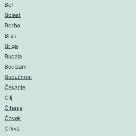
Bol
Bolest
Borba
Brak
Briga
Budala
Budizam
Budućnost
Čekanje
Cilj
Čitanje
Čovek
Crkva