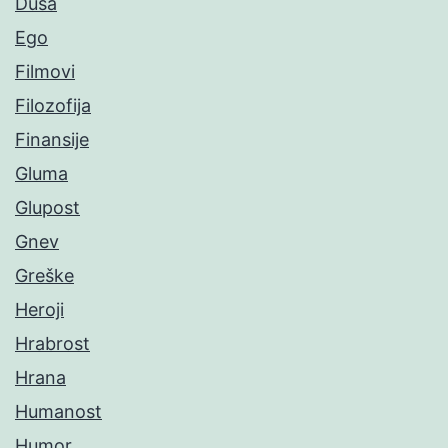
Duša
Ego
Filmovi
Filozofija
Finansije
Gluma
Glupost
Gnev
Greške
Heroji
Hrabrost
Hrana
Humanost
Humor