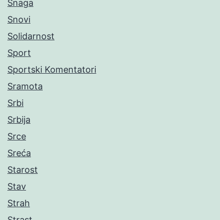
Snaga
Snovi
Solidarnost
Sport
Sportski Komentatori
Sramota
Srbi
Srbija
Srce
Sreća
Starost
Stav
Strah
Strast