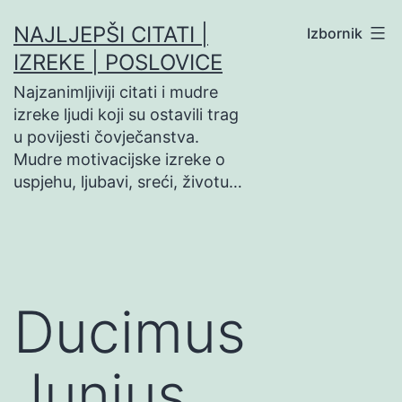
Preskoči
NAJLJEPŠI CITATI |
Izbornik
na
IZREKE | POSLOVICE
sadržaj
Najzanimljiviji citati i mudre
izreke ljudi koji su ostavili trag
u povijesti čovječanstva.
Mudre motivacijske izreke o
uspjehu, ljubavi, sreći, životu…
Ducimus
Junius