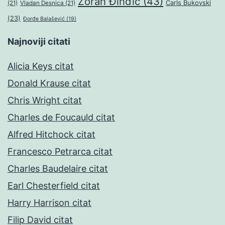
Zoran Đinđić
(43)
Čarls Bukovski
(21)
Vladan Desnica
(21)
(23)
Đorđe Balašević
(19)
Najnoviji citati
Alicia Keys citat
Donald Krause citat
Chris Wright citat
Charles de Foucauld citat
Alfred Hitchock citat
Francesco Petrarca citat
Charles Baudelaire citat
Earl Chesterfield citat
Harry Harrison citat
Filip David citat