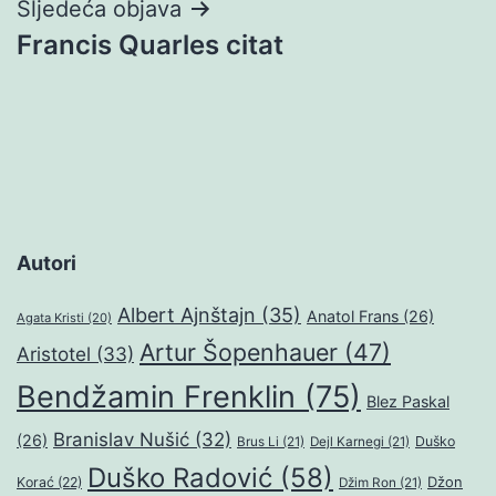
Sljedeća objava
Francis Quarles citat
Autori
Albert Ajnštajn
(35)
Anatol Frans
(26)
Agata Kristi
(20)
Artur Šopenhauer
(47)
Aristotel
(33)
Bendžamin Frenklin
(75)
Blez Paskal
Branislav Nušić
(32)
(26)
Duško
Brus Li
(21)
Dejl Karnegi
(21)
Duško Radović
(58)
Džon
Korać
(22)
Džim Ron
(21)