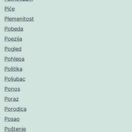
Piće
Plemenitost
Pobeda
Poezija
Pogled
Pohlepa
Politika
Poljubac
Ponos
Poraz
Porodica
Posao
Poštenje