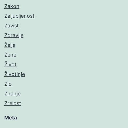
Zakon
Zaljubljenost
Zavist
Zdravlje
Želje
Žene
Život
Životinje
Zlo
Znanje
Zrelost
Meta