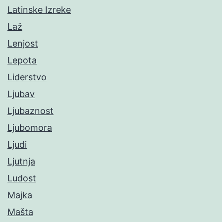
Latinske Izreke
Laž
Lenjost
Lepota
Liderstvo
Ljubav
Ljubaznost
Ljubomora
Ljudi
Ljutnja
Ludost
Majka
Mašta