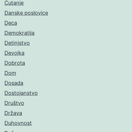
Ćutanje
Danske poslovice
Deca
Demokratija
Detinjstvo
Devojka
Dobrota
Dom
Dosada
Dostojanstvo
Društvo
Država
Duhovnost