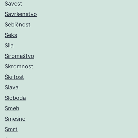
Savest
Savršenstvo
Sebičnost
Seks
Sila
Siromaštvo
Skromnost
Škrtost
Slava
Sloboda
Smeh
Smešno
Smrt