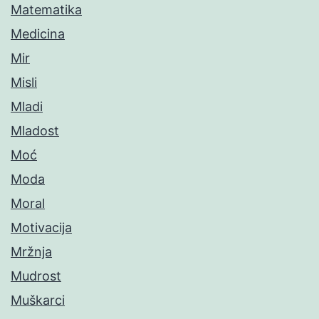
Matematika
Medicina
Mir
Misli
Mladi
Mladost
Moć
Moda
Moral
Motivacija
Mržnja
Mudrost
Muškarci