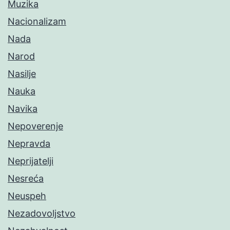
Muzika
Nacionalizam
Nada
Narod
Nasilje
Nauka
Navika
Nepoverenje
Nepravda
Neprijatelji
Nesreća
Neuspeh
Nezadovoljstvo