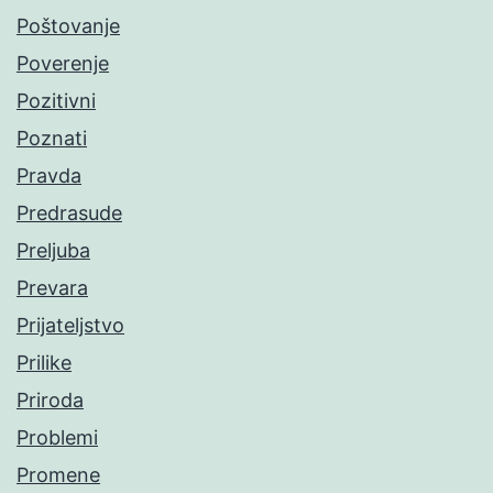
Poštovanje
Poverenje
Pozitivni
Poznati
Pravda
Predrasude
Preljuba
Prevara
Prijateljstvo
Prilike
Priroda
Problemi
Promene