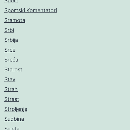
Sport
Sportski Komentatori
Sramota
Srbi
Srbija
Srce
Sreća
Starost
Stav
Strah
Strast
Strpljenje
Sudbina
Sujeta