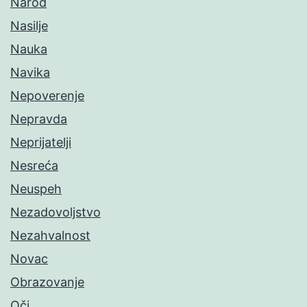
Narod
Nasilje
Nauka
Navika
Nepoverenje
Nepravda
Neprijatelji
Nesreća
Neuspeh
Nezadovoljstvo
Nezahvalnost
Novac
Obrazovanje
Oči