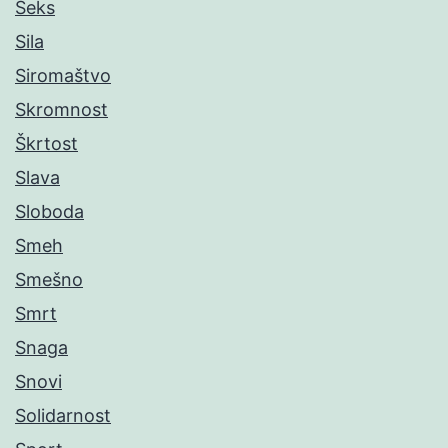
Seks
Sila
Siromaštvo
Skromnost
Škrtost
Slava
Sloboda
Smeh
Smešno
Smrt
Snaga
Snovi
Solidarnost