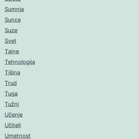
Sumnja
Sunce
Suze
Svet
Tajne
Tehnologija
Tišina
Trud
Tuga
Tužni
Učenje
Učitelj
Umetnost