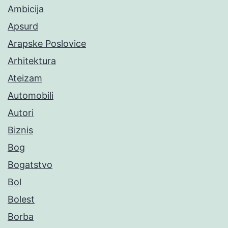
Ambicija
Apsurd
Arapske Poslovice
Arhitektura
Ateizam
Automobili
Autori
Biznis
Bog
Bogatstvo
Bol
Bolest
Borba