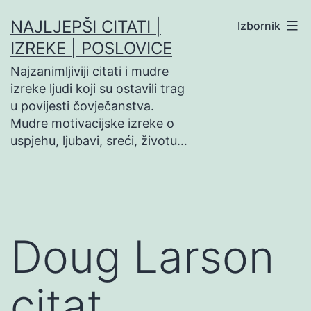
Preskoči
NAJLJEPŠI CITATI |
Izbornik
na
IZREKE | POSLOVICE
sadržaj
Najzanimljiviji citati i mudre
izreke ljudi koji su ostavili trag
u povijesti čovječanstva.
Mudre motivacijske izreke o
uspjehu, ljubavi, sreći, životu…
Doug Larson
citat