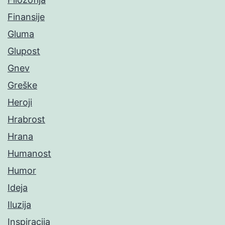
Finansije
Gluma
Glupost
Gnev
Greške
Heroji
Hrabrost
Hrana
Humanost
Humor
Ideja
Iluzija
Inspiracija