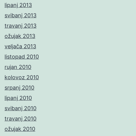
lipanj 2013
svibanj 2013
travanj 2013
ožujak 2013
veljača 2013
listopad 2010
rujan 2010
kolovoz 2010
srpanj 2010
lipanj 2010
svibanj 2010
travanj 2010
ožujak 2010