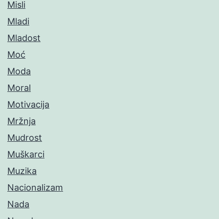
Misli
Mladi
Mladost
Moć
Moda
Moral
Motivacija
Mržnja
Mudrost
Muškarci
Muzika
Nacionalizam
Nada