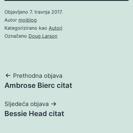
Objavljeno
7. travnja 2017.
Autor
mojblog
Kategorizirano kao
Autori
Označeno
Doug Larson
Navigacija
Prethodna objava
Ambrose Bierc citat
objava
Sljedeća objava
Bessie Head citat