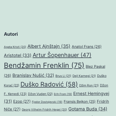
Autori
Albert Ajnštajn
(35)
Anatol Frans
(26)
Agata Kristi
(20)
Artur Šopenhauer
(47)
Aristotel
(33)
Bendžamin Frenklin
(75)
Blez Paskal
Branislav Nušić
(32)
(26)
Duško
Brus Li
(21)
Dejl Karnegi
(21)
Duško Radović
(58)
Džon
Korać
(22)
Džim Ron
(21)
Ernest Hemingvej
F. Kenedi
(23)
Džon Vuden
(22)
Erih From
(19)
(31)
Ezop
(27)
Fridrih
Fransis Bejkon
(25)
Fjodor Dostojevski
(19)
Gotama Buda
(34)
Niče
(27)
Georg Vilhelm Fridrih Hegel
(20)