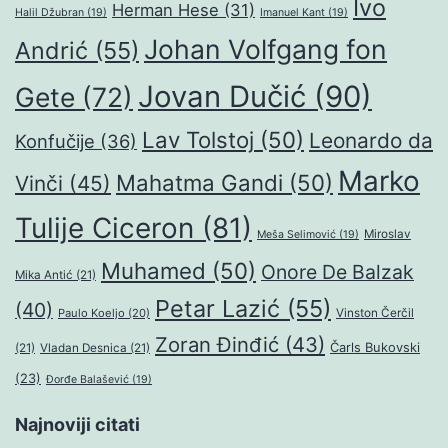
Ivo
Herman Hese
(31)
Halil Džubran
(19)
Imanuel Kant
(19)
Johan Volfgang fon
Andrić
(55)
Jovan Dučić
(90)
Gete
(72)
Lav Tolstoj
(50)
Leonardo da
Konfučije
(36)
Marko
Mahatma Gandi
(50)
Vinči
(45)
Tulije Ciceron
(81)
Miroslav
Meša Selimović
(19)
Muhamed
(50)
Onore De Balzak
Mika Antić
(21)
Petar Lazić
(55)
(40)
Paulo Koeljo
(20)
Vinston Čerčil
Zoran Đinđić
(43)
Čarls Bukovski
(21)
Vladan Desnica
(21)
(23)
Đorđe Balašević
(19)
Najnoviji citati