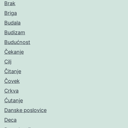
Brak
Briga
Budala
Budizam
Budućnost
Čekanje
Cilj
Čitanje
Čovek
Crkva
Ćutanje
Danske poslovice
Deca