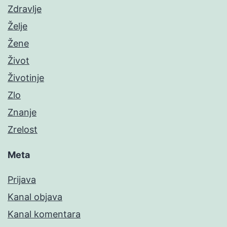
Zdravlje
Želje
Žene
Život
Životinje
Zlo
Znanje
Zrelost
Meta
Prijava
Kanal objava
Kanal komentara