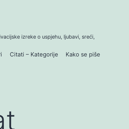
ivacijske izreke o uspjehu, ljubavi, sreći,
i
Citati – Kategorije
Kako se piše
at