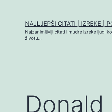
Preskoči
na
sadržaj
NAJLJEPŠI CITATI | IZREKE | 
Najzanimljiviji citati i mudre izreke ljudi 
životu…
Donald 