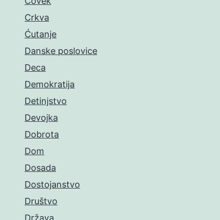
Čovek
Crkva
Ćutanje
Danske poslovice
Deca
Demokratija
Detinjstvo
Devojka
Dobrota
Dom
Dosada
Dostojanstvo
Društvo
Država