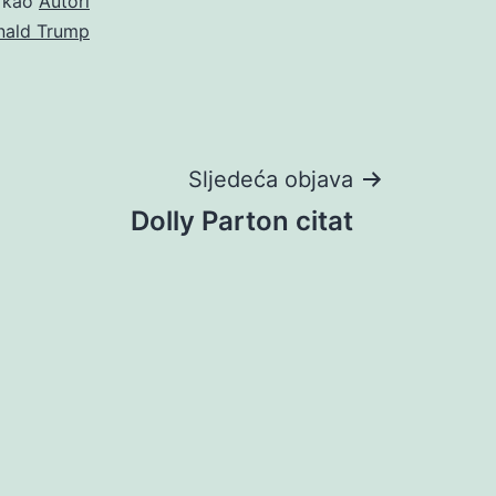
o kao
Autori
nald Trump
Sljedeća objava
Dolly Parton citat