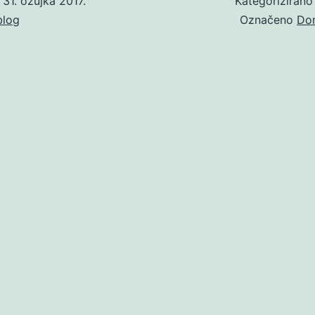
o
31. ožujka 2017.
Kategoriziran
blog
Označeno
Do