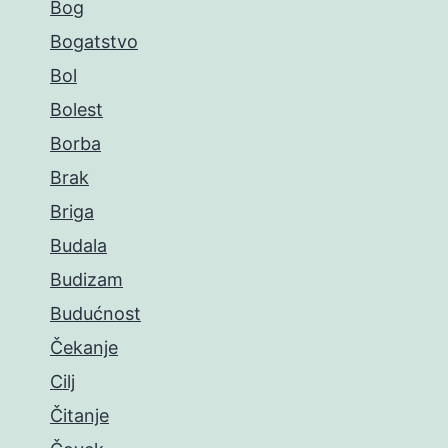
Bog
Bogatstvo
Bol
Bolest
Borba
Brak
Briga
Budala
Budizam
Budućnost
Čekanje
Cilj
Čitanje