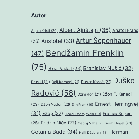
Autori
Albert Ajnštajn
(35)
Anatol Frans
Agata Kristi
(20)
Artur Šopenhauer
Aristotel
(33)
(26)
Bendžamin Frenklin
(47)
(75)
Branislav Nušić
(32)
Blez Paskal
(26)
Duško
Duško Korać
(22)
Brus Li
(21)
Dejl Karnegi
(21)
Radović
(58)
Džon F. Kenedi
Džim Ron
(21)
Ernest Hemingvej
(23)
Džon Vuden
(22)
Erih From
(19)
(31)
Ezop
(27)
Fransis Bejkon
Fjodor Dostojevski
(19)
Fridrih Niče
(27)
(25)
Georg Vilhelm Fridrih Hegel
(20)
Gotama Buda
(34)
Herman
Halil Džubran
(19)