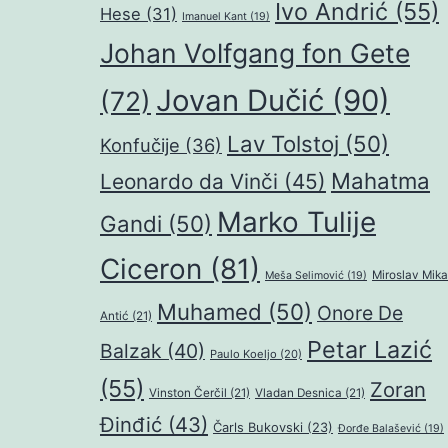
Ivo Andrić
(55)
Hese
(31)
Imanuel Kant
(19)
Johan Volfgang fon Gete
Jovan Dučić
(90)
(72)
Lav Tolstoj
(50)
Konfučije
(36)
Mahatma
Leonardo da Vinči
(45)
Marko Tulije
Gandi
(50)
Ciceron
(81)
Miroslav Mika
Meša Selimović
(19)
Muhamed
(50)
Onore De
Antić
(21)
Petar Lazić
Balzak
(40)
Paulo Koeljo
(20)
(55)
Zoran
Vinston Čerčil
(21)
Vladan Desnica
(21)
Đinđić
(43)
Čarls Bukovski
(23)
Đorđe Balašević
(19)