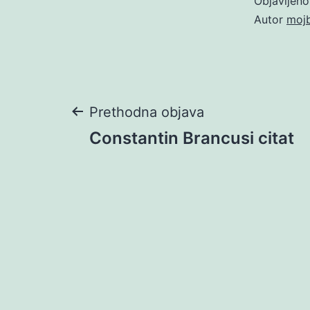
Objavljen
Autor
moj
Navigacija
Prethodna objava
Constantin Brancusi citat
objava