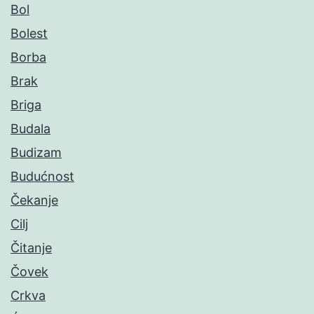
Bol
Bolest
Borba
Brak
Briga
Budala
Budizam
Budućnost
Čekanje
Cilj
Čitanje
Čovek
Crkva