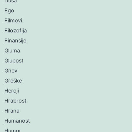
Duša
Ego
Filmovi
Filozofija
Finansije
Gluma
Glupost
Gnev
Greške
Heroji
Hrabrost
Hrana
Humanost
Humor