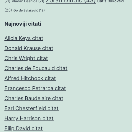
Zoran Đinđić
(43)
Čarls Bukovski
(21)
Vladan Desnica
(21)
(23)
Đorđe Balašević
(19)
Najnoviji citati
Alicia Keys citat
Donald Krause citat
Chris Wright citat
Charles de Foucauld citat
Alfred Hitchock citat
Francesco Petrarca citat
Charles Baudelaire citat
Earl Chesterfield citat
Harry Harrison citat
Filip David citat