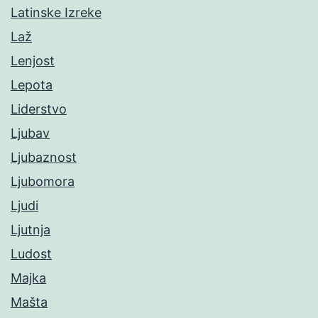
Latinske Izreke
Laž
Lenjost
Lepota
Liderstvo
Ljubav
Ljubaznost
Ljubomora
Ljudi
Ljutnja
Ludost
Majka
Mašta