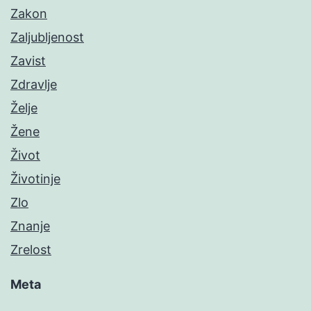
Zakon
Zaljubljenost
Zavist
Zdravlje
Želje
Žene
Život
Životinje
Zlo
Znanje
Zrelost
Meta