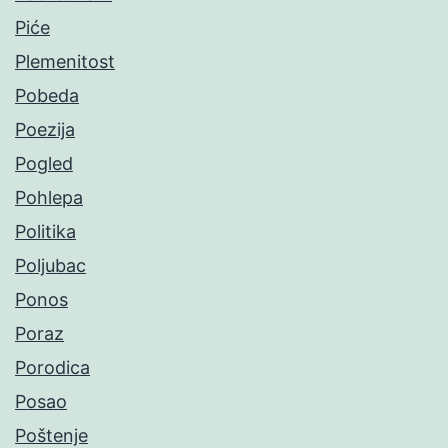
Piće
Plemenitost
Pobeda
Poezija
Pogled
Pohlepa
Politika
Poljubac
Ponos
Poraz
Porodica
Posao
Poštenje