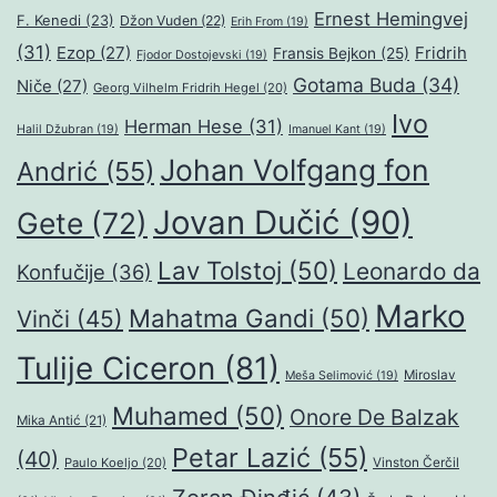
Ernest Hemingvej
F. Kenedi
(23)
Džon Vuden
(22)
Erih From
(19)
(31)
Ezop
(27)
Fridrih
Fransis Bejkon
(25)
Fjodor Dostojevski
(19)
Gotama Buda
(34)
Niče
(27)
Georg Vilhelm Fridrih Hegel
(20)
Ivo
Herman Hese
(31)
Halil Džubran
(19)
Imanuel Kant
(19)
Johan Volfgang fon
Andrić
(55)
Jovan Dučić
(90)
Gete
(72)
Lav Tolstoj
(50)
Leonardo da
Konfučije
(36)
Marko
Mahatma Gandi
(50)
Vinči
(45)
Tulije Ciceron
(81)
Miroslav
Meša Selimović
(19)
Muhamed
(50)
Onore De Balzak
Mika Antić
(21)
Petar Lazić
(55)
(40)
Paulo Koeljo
(20)
Vinston Čerčil