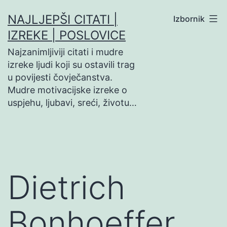
Preskoči
NAJLJEPŠI CITATI |
Izbornik
na
IZREKE | POSLOVICE
sadržaj
Najzanimljiviji citati i mudre
izreke ljudi koji su ostavili trag
u povijesti čovječanstva.
Mudre motivacijske izreke o
uspjehu, ljubavi, sreći, životu…
Dietrich
Bonhoeffer