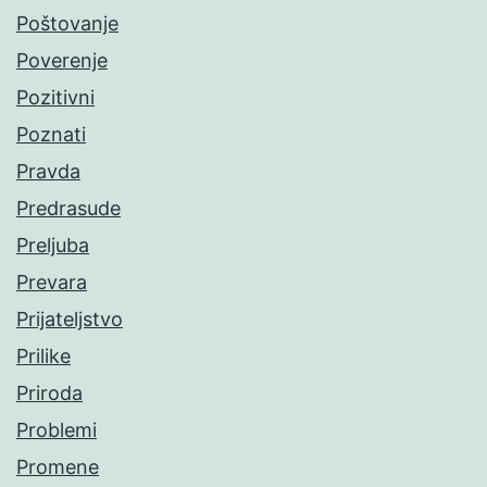
Poštovanje
Poverenje
Pozitivni
Poznati
Pravda
Predrasude
Preljuba
Prevara
Prijateljstvo
Prilike
Priroda
Problemi
Promene