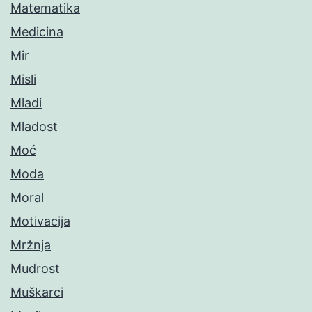
Matematika
Medicina
Mir
Misli
Mladi
Mladost
Moć
Moda
Moral
Motivacija
Mržnja
Mudrost
Muškarci