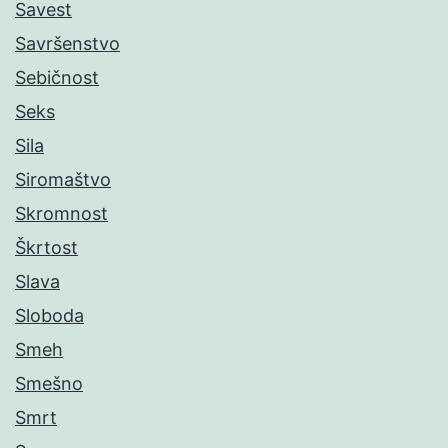
Savest
Savršenstvo
Sebičnost
Seks
Sila
Siromaštvo
Skromnost
Škrtost
Slava
Sloboda
Smeh
Smešno
Smrt