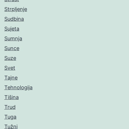
Strpljenje
Sudbina
Sujeta
Sumnja
Sunce
Suze
Svet
Tajne
Tehnologija
Tišina
Trud
Tuga
Tužni