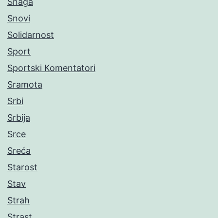
Snaga
Snovi
Solidarnost
Sport
Sportski Komentatori
Sramota
Srbi
Srbija
Srce
Sreća
Starost
Stav
Strah
Strast