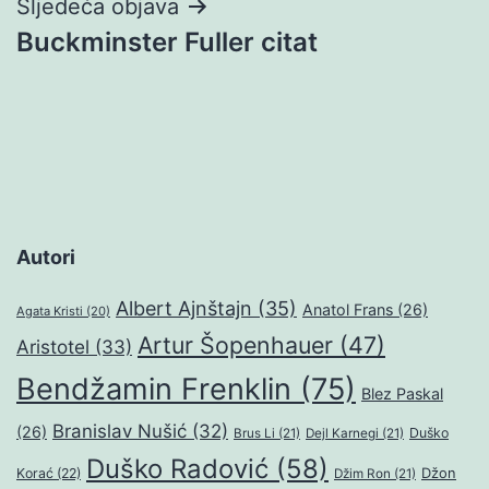
Sljedeća objava
Buckminster Fuller citat
Autori
Albert Ajnštajn
(35)
Anatol Frans
(26)
Agata Kristi
(20)
Artur Šopenhauer
(47)
Aristotel
(33)
Bendžamin Frenklin
(75)
Blez Paskal
Branislav Nušić
(32)
(26)
Duško
Brus Li
(21)
Dejl Karnegi
(21)
Duško Radović
(58)
Džon
Korać
(22)
Džim Ron
(21)