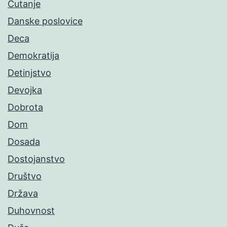
Ćutanje
Danske poslovice
Deca
Demokratija
Detinjstvo
Devojka
Dobrota
Dom
Dosada
Dostojanstvo
Društvo
Država
Duhovnost