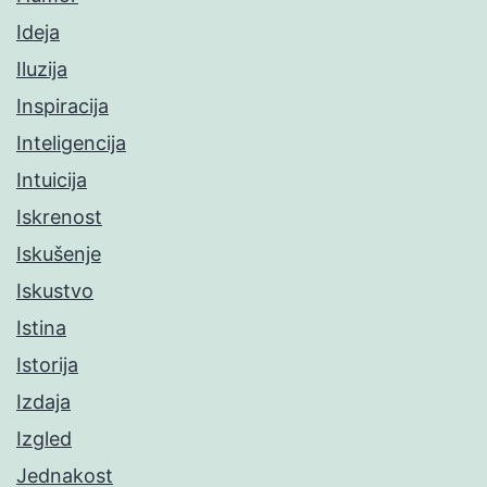
Ideja
Iluzija
Inspiracija
Inteligencija
Intuicija
Iskrenost
Iskušenje
Iskustvo
Istina
Istorija
Izdaja
Izgled
Jednakost