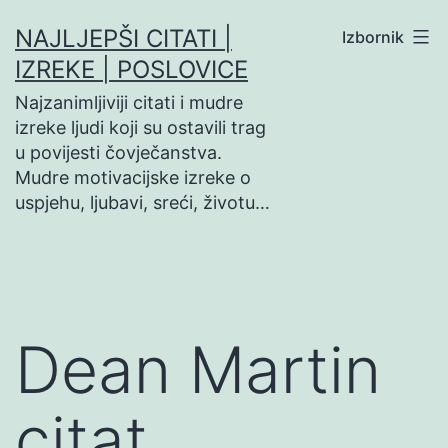
Preskoči
NAJLJEPŠI CITATI |
Izbornik
na
IZREKE | POSLOVICE
sadržaj
Najzanimljiviji citati i mudre
izreke ljudi koji su ostavili trag
u povijesti čovječanstva.
Mudre motivacijske izreke o
uspjehu, ljubavi, sreći, životu…
Dean Martin
citat