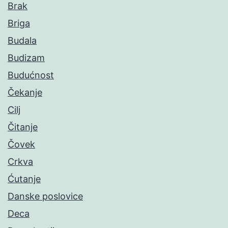
Brak
Briga
Budala
Budizam
Budućnost
Čekanje
Cilj
Čitanje
Čovek
Crkva
Ćutanje
Danske poslovice
Deca