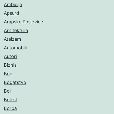
Ambicija
Apsurd
Arapske Poslovice
Arhitektura
Ateizam
Automobili
Autori
Biznis
Bog
Bogatstvo
Bol
Bolest
Borba