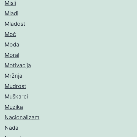
Misli
Mladi
Mladost
Moć
Moda
Moral
Motivacija
Mržnja
Mudrost
Muškarci
Muzika
Nacionalizam
Nada