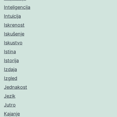
Inteligencija
Intuicija
Iskrenost
Iskušenje
Iskustvo
Istina
Istorija
Izdaja
Izgled
Jednakost
Jezik
Jutro
Kajanje