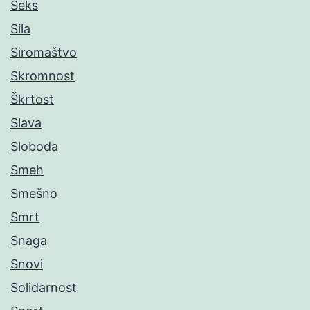
Seks
Sila
Siromaštvo
Skromnost
Škrtost
Slava
Sloboda
Smeh
Smešno
Smrt
Snaga
Snovi
Solidarnost