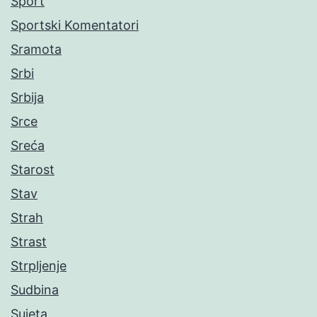
Sport
Sportski Komentatori
Sramota
Srbi
Srbija
Srce
Sreća
Starost
Stav
Strah
Strast
Strpljenje
Sudbina
Sujeta