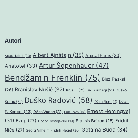
Autori
Albert Ajnštajn
(35)
Anatol Frans
(26)
Agata Kristi
(20)
Artur Šopenhauer
(47)
Aristotel
(33)
Bendžamin Frenklin
(75)
Blez Paskal
Branislav Nušić
(32)
(26)
Duško
Brus Li
(21)
Dejl Karnegi
(21)
Duško Radović
(58)
Džon
Korać
(22)
Džim Ron
(21)
Ernest Hemingvej
F. Kenedi
(23)
Džon Vuden
(22)
Erih From
(19)
(31)
Ezop
(27)
Fridrih
Fransis Bejkon
(25)
Fjodor Dostojevski
(19)
Gotama Buda
(34)
Niče
(27)
Georg Vilhelm Fridrih Hegel
(20)