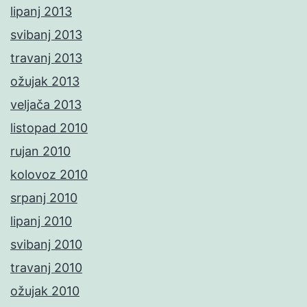
lipanj 2013
svibanj 2013
travanj 2013
ožujak 2013
veljača 2013
listopad 2010
rujan 2010
kolovoz 2010
srpanj 2010
lipanj 2010
svibanj 2010
travanj 2010
ožujak 2010