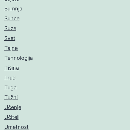
Sumnja
Sunce
Suze
Svet
Tajne
Tehnologija
Tišina
Trud
Tuga
Tužni
Učenje
Učitelj
Umetnost