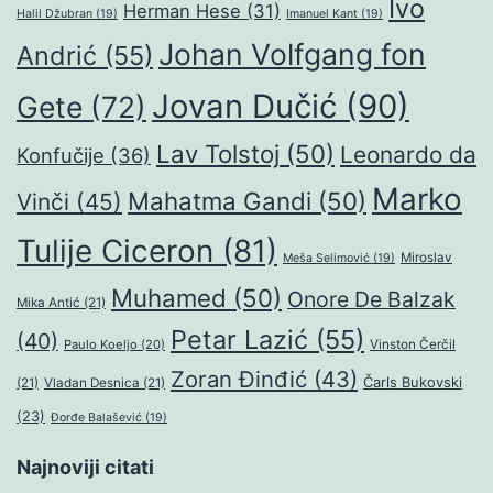
Ivo
Herman Hese
(31)
Halil Džubran
(19)
Imanuel Kant
(19)
Johan Volfgang fon
Andrić
(55)
Jovan Dučić
(90)
Gete
(72)
Lav Tolstoj
(50)
Leonardo da
Konfučije
(36)
Marko
Mahatma Gandi
(50)
Vinči
(45)
Tulije Ciceron
(81)
Miroslav
Meša Selimović
(19)
Muhamed
(50)
Onore De Balzak
Mika Antić
(21)
Petar Lazić
(55)
(40)
Paulo Koeljo
(20)
Vinston Čerčil
Zoran Đinđić
(43)
Čarls Bukovski
(21)
Vladan Desnica
(21)
(23)
Đorđe Balašević
(19)
Najnoviji citati