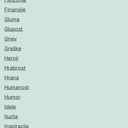
Finansije
Gluma
Glupost
Gnev
Greške
Heroji
Hrabrost
Hrana
Humanost
Humor
Ideja
Iluzija
Inspiracija