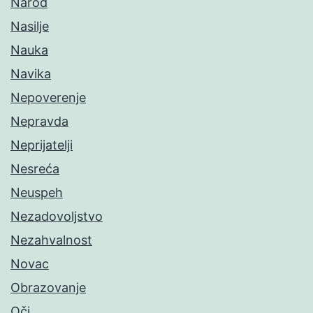
Narod
Nasilje
Nauka
Navika
Nepoverenje
Nepravda
Neprijatelji
Nesreća
Neuspeh
Nezadovoljstvo
Nezahvalnost
Novac
Obrazovanje
Oči