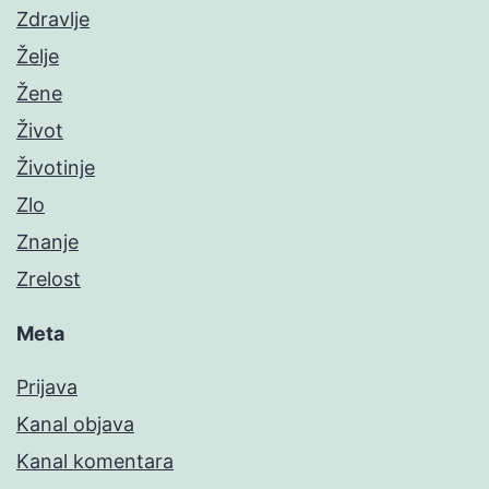
Zdravlje
Želje
Žene
Život
Životinje
Zlo
Znanje
Zrelost
Meta
Prijava
Kanal objava
Kanal komentara