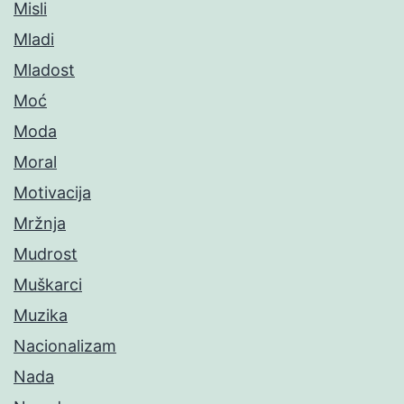
Misli
Mladi
Mladost
Moć
Moda
Moral
Motivacija
Mržnja
Mudrost
Muškarci
Muzika
Nacionalizam
Nada