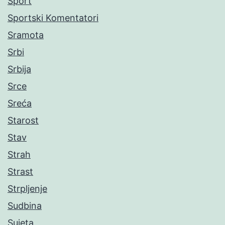
Sport
Sportski Komentatori
Sramota
Srbi
Srbija
Srce
Sreća
Starost
Stav
Strah
Strast
Strpljenje
Sudbina
Sujeta