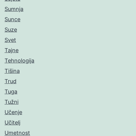
Sumnja
Sunce
Suze
Svet
Tajne
Tehnologija
Tišina
Trud
Tuga
Tužni
Učenje
Učitelj
Umetnost