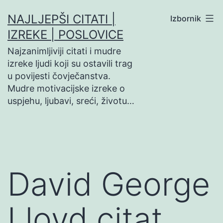
Preskoči
NAJLJEPŠI CITATI |
Izbornik
na
IZREKE | POSLOVICE
sadržaj
Najzanimljiviji citati i mudre
izreke ljudi koji su ostavili trag
u povijesti čovječanstva.
Mudre motivacijske izreke o
uspjehu, ljubavi, sreći, životu…
David George
Lloyd citat