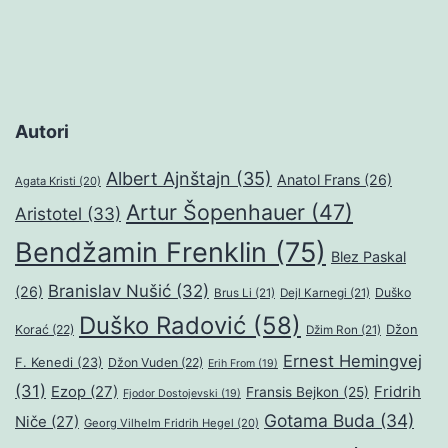
Autori
Albert Ajnštajn
(35)
Anatol Frans
(26)
Agata Kristi
(20)
Artur Šopenhauer
(47)
Aristotel
(33)
Bendžamin Frenklin
(75)
Blez Paskal
Branislav Nušić
(32)
(26)
Duško
Brus Li
(21)
Dejl Karnegi
(21)
Duško Radović
(58)
Džon
Korać
(22)
Džim Ron
(21)
Ernest Hemingvej
F. Kenedi
(23)
Džon Vuden
(22)
Erih From
(19)
(31)
Ezop
(27)
Fridrih
Fransis Bejkon
(25)
Fjodor Dostojevski
(19)
Gotama Buda
(34)
Niče
(27)
Georg Vilhelm Fridrih Hegel
(20)