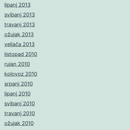
lipanj 2013
svibanj 2013
travanj 2013
ožujak 2013
veljača 2013
listopad 2010
rujan 2010
kolovoz 2010
srpanj 2010
lipanj 2010
svibanj 2010
travanj 2010
ožujak 2010