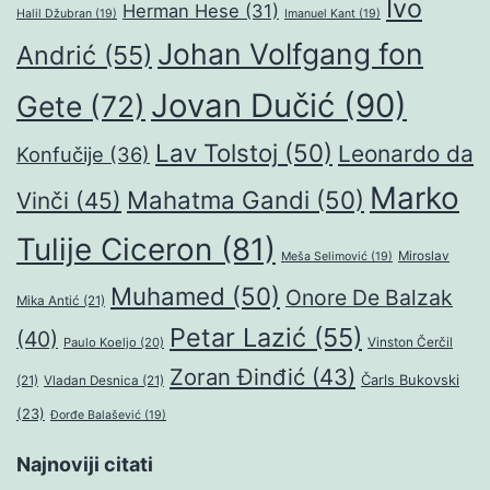
Ivo
Herman Hese
(31)
Halil Džubran
(19)
Imanuel Kant
(19)
Johan Volfgang fon
Andrić
(55)
Jovan Dučić
(90)
Gete
(72)
Lav Tolstoj
(50)
Leonardo da
Konfučije
(36)
Marko
Mahatma Gandi
(50)
Vinči
(45)
Tulije Ciceron
(81)
Miroslav
Meša Selimović
(19)
Muhamed
(50)
Onore De Balzak
Mika Antić
(21)
Petar Lazić
(55)
(40)
Paulo Koeljo
(20)
Vinston Čerčil
Zoran Đinđić
(43)
Čarls Bukovski
(21)
Vladan Desnica
(21)
(23)
Đorđe Balašević
(19)
Najnoviji citati