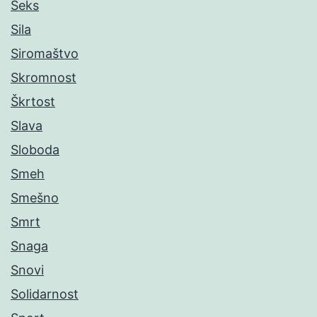
Seks
Sila
Siromaštvo
Skromnost
Škrtost
Slava
Sloboda
Smeh
Smešno
Smrt
Snaga
Snovi
Solidarnost