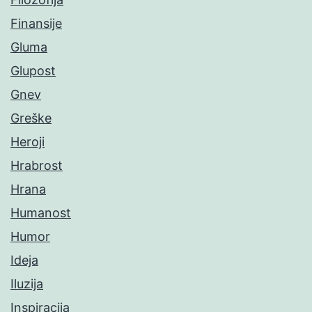
Finansije
Gluma
Glupost
Gnev
Greške
Heroji
Hrabrost
Hrana
Humanost
Humor
Ideja
Iluzija
Inspiracija