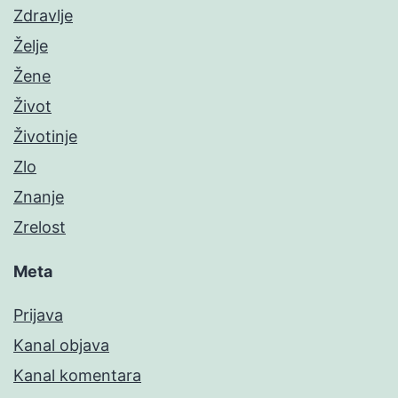
Zdravlje
Želje
Žene
Život
Životinje
Zlo
Znanje
Zrelost
Meta
Prijava
Kanal objava
Kanal komentara