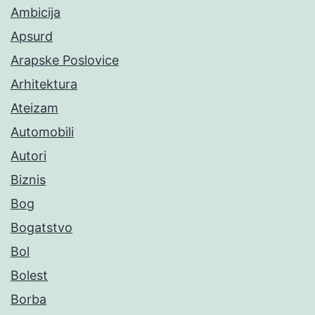
Ambicija
Apsurd
Arapske Poslovice
Arhitektura
Ateizam
Automobili
Autori
Biznis
Bog
Bogatstvo
Bol
Bolest
Borba