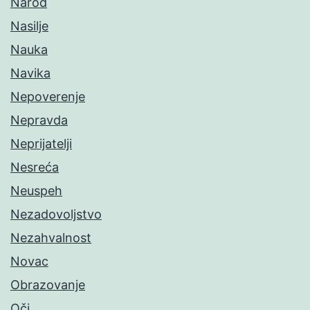
Narod
Nasilje
Nauka
Navika
Nepoverenje
Nepravda
Neprijatelji
Nesreća
Neuspeh
Nezadovoljstvo
Nezahvalnost
Novac
Obrazovanje
Oči