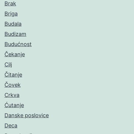
Brak
Briga
Budala
Budizam
Budućnost
Čekanje
Cilj
Čitanje
Čovek
Crkva
Ćutanje
Danske poslovice
Deca