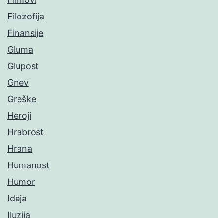
Filozofija
Finansije
Gluma
Glupost
Gnev
Greške
Heroji
Hrabrost
Hrana
Humanost
Humor
Ideja
Iluzija