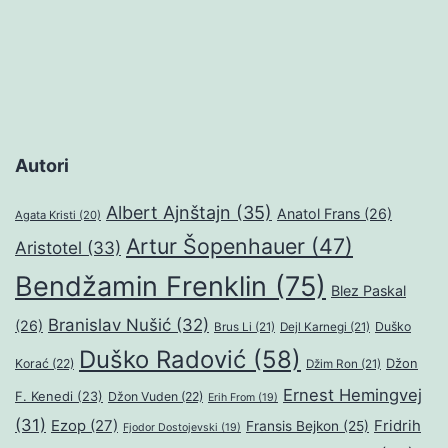
Autori
Albert Ajnštajn
(35)
Anatol Frans
(26)
Agata Kristi
(20)
Artur Šopenhauer
(47)
Aristotel
(33)
Bendžamin Frenklin
(75)
Blez Paskal
Branislav Nušić
(32)
(26)
Duško
Brus Li
(21)
Dejl Karnegi
(21)
Duško Radović
(58)
Džon
Korać
(22)
Džim Ron
(21)
Ernest Hemingvej
F. Kenedi
(23)
Džon Vuden
(22)
Erih From
(19)
(31)
Ezop
(27)
Fridrih
Fransis Bejkon
(25)
Fjodor Dostojevski
(19)