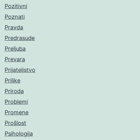
Pozitivni
Poznati
Pravda
Predrasude
Preljuba
Prevara
Prijateljstvo
Prilike
Priroda
Problemi
Promene
Prošlost
Psihologija