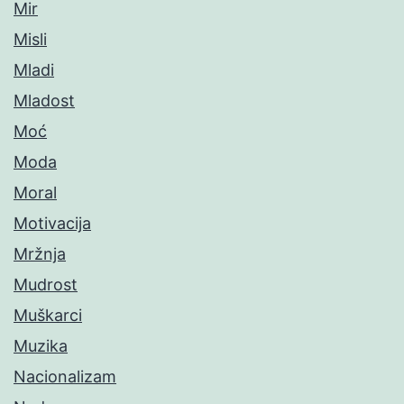
Mir
Misli
Mladi
Mladost
Moć
Moda
Moral
Motivacija
Mržnja
Mudrost
Muškarci
Muzika
Nacionalizam