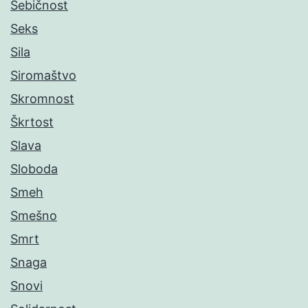
Sebičnost
Seks
Sila
Siromaštvo
Skromnost
Škrtost
Slava
Sloboda
Smeh
Smešno
Smrt
Snaga
Snovi