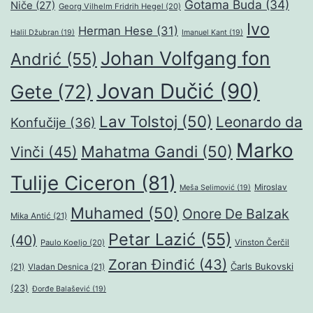
Gotama Buda
(34)
Niče
(27)
Georg Vilhelm Fridrih Hegel
(20)
Ivo
Herman Hese
(31)
Halil Džubran
(19)
Imanuel Kant
(19)
Johan Volfgang fon
Andrić
(55)
Jovan Dučić
(90)
Gete
(72)
Lav Tolstoj
(50)
Leonardo da
Konfučije
(36)
Marko
Mahatma Gandi
(50)
Vinči
(45)
Tulije Ciceron
(81)
Miroslav
Meša Selimović
(19)
Muhamed
(50)
Onore De Balzak
Mika Antić
(21)
Petar Lazić
(55)
(40)
Paulo Koeljo
(20)
Vinston Čerčil
Zoran Đinđić
(43)
Čarls Bukovski
(21)
Vladan Desnica
(21)
(23)
Đorđe Balašević
(19)