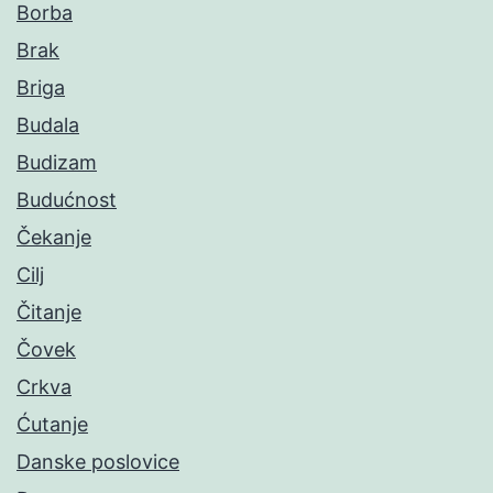
Borba
Brak
Briga
Budala
Budizam
Budućnost
Čekanje
Cilj
Čitanje
Čovek
Crkva
Ćutanje
Danske poslovice