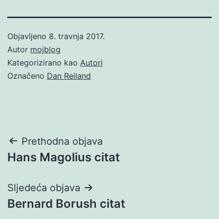
Objavljeno
8. travnja 2017.
Autor
mojblog
Kategorizirano kao
Autori
Označeno
Dan Reiland
Navigacija
Prethodna objava
Hans Magolius citat
objava
Sljedeća objava
Bernard Borush citat