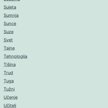
Sujeta
Sumnja
Sunce
Suze
Svet
Tajne
Tehnologija
Tišina
Trud
Tuga
Tužni
Učenje
Učitelj