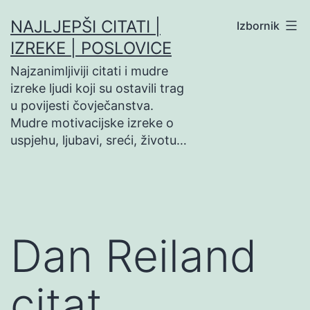
Preskoči
NAJLJEPŠI CITATI |
Izbornik
na
IZREKE | POSLOVICE
sadržaj
Najzanimljiviji citati i mudre
izreke ljudi koji su ostavili trag
u povijesti čovječanstva.
Mudre motivacijske izreke o
uspjehu, ljubavi, sreći, životu…
Dan Reiland
citat