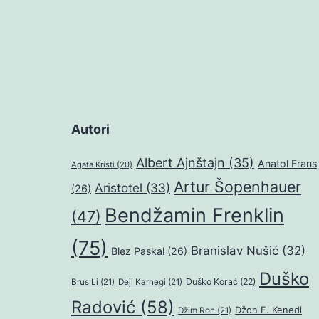
Autori
Albert Ajnštajn
(35)
Anatol Frans
Agata Kristi
(20)
Artur Šopenhauer
Aristotel
(33)
(26)
Bendžamin Frenklin
(47)
(75)
Branislav Nušić
(32)
Blez Paskal
(26)
Duško
Duško Korać
(22)
Brus Li
(21)
Dejl Karnegi
(21)
Radović
(58)
Džon F. Kenedi
Džim Ron
(21)