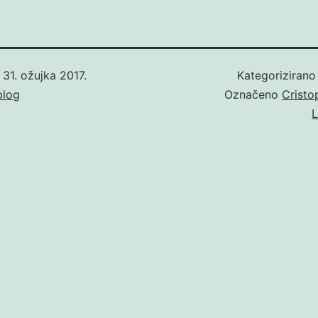
o
31. ožujka 2017.
Kategoriziran
blog
Označeno
Cristo
L