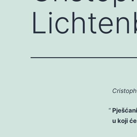
Lichten
Cristoph
Pješćani
u koji ć