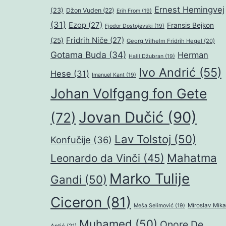
Ernest Hemingvej
(23)
Džon Vuden
(22)
Erih From
(19)
(31)
Ezop
(27)
Fransis Bejkon
Fjodor Dostojevski
(19)
Fridrih Niče
(27)
(25)
Georg Vilhelm Fridrih Hegel
(20)
Gotama Buda
(34)
Herman
Halil Džubran
(19)
Ivo Andrić
(55)
Hese
(31)
Imanuel Kant
(19)
Johan Volfgang fon Gete
Jovan Dučić
(90)
(72)
Lav Tolstoj
(50)
Konfučije
(36)
Mahatma
Leonardo da Vinči
(45)
Marko Tulije
Gandi
(50)
Ciceron
(81)
Miroslav Mika
Meša Selimović
(19)
Muhamed
(50)
Onore De
Antić
(21)