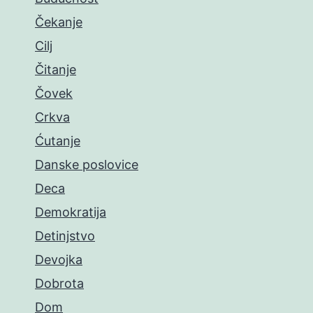
Čekanje
Cilj
Čitanje
Čovek
Crkva
Ćutanje
Danske poslovice
Deca
Demokratija
Detinjstvo
Devojka
Dobrota
Dom