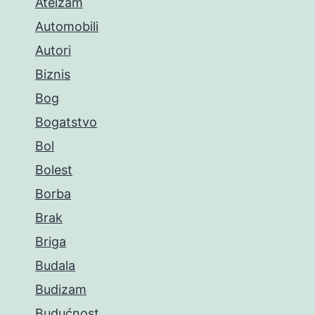
Ateizam
Automobili
Autori
Biznis
Bog
Bogatstvo
Bol
Bolest
Borba
Brak
Briga
Budala
Budizam
Budućnost