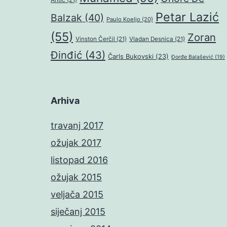
Petar Lazić
Balzak
(40)
Paulo Koeljo
(20)
(55)
Zoran
Vinston Čerčil
(21)
Vladan Desnica
(21)
Đinđić
(43)
Čarls Bukovski
(23)
Đorđe Balašević
(19)
Arhiva
travanj 2017
ožujak 2017
listopad 2016
ožujak 2015
veljača 2015
siječanj 2015