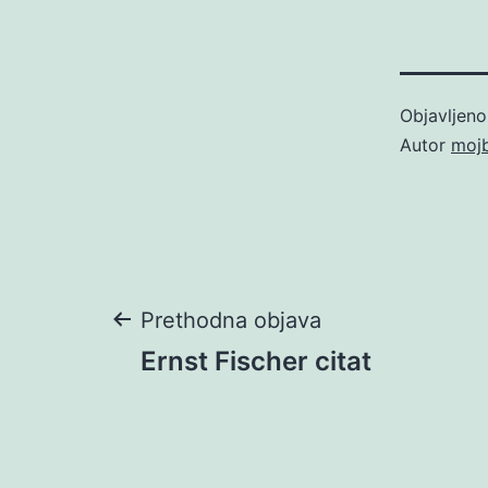
Objavljen
Autor
moj
Navigacija
Prethodna objava
Ernst Fischer citat
objava