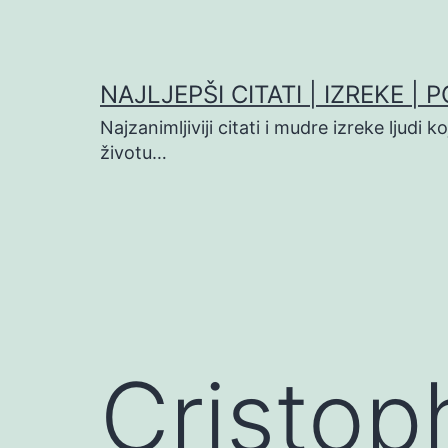
Preskoči
na
sadržaj
NAJLJEPŠI CITATI | IZREKE | 
Najzanimljiviji citati i mudre izreke ljudi 
životu…
Cristop