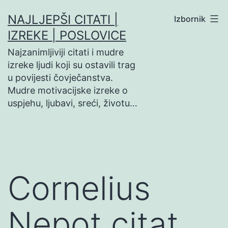
Preskoči
NAJLJEPŠI CITATI |
Izbornik
na
IZREKE | POSLOVICE
sadržaj
Najzanimljiviji citati i mudre
izreke ljudi koji su ostavili trag
u povijesti čovječanstva.
Mudre motivacijske izreke o
uspjehu, ljubavi, sreći, životu…
Cornelius
Nepot citat