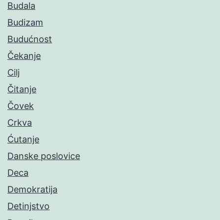
Budala
Budizam
Budućnost
Čekanje
Cilj
Čitanje
Čovek
Crkva
Ćutanje
Danske poslovice
Deca
Demokratija
Detinjstvo