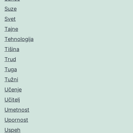
Suze
Svet
Tajne
Tehnologija
Tišina
Trud
Tuga
Tužni
Učenje
Učitelj
Umetnost
Upornost
Uspeh