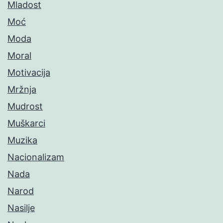
Mladost
Moć
Moda
Moral
Motivacija
Mržnja
Mudrost
Muškarci
Muzika
Nacionalizam
Nada
Narod
Nasilje