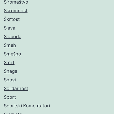
Siromaštvo
Skromnost
Škrtost
Slava
Sloboda
Smeh
Smešno
Smrt
Snaga
Snovi
Solidarnost
Sport
Sportski Komentatori