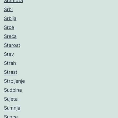
Sramota
Srbi
Srbija
Srce
Sreća
Starost
Stav
Strah
Strast
Strpljenje
Sudbina
Sujeta
Sumnja
Sunce