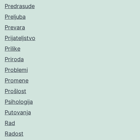
Predrasude
Preljuba
Prevara
Prijateljstvo
Prilike
Priroda
Problemi
Promene
Prošlost
Psihologija
Putovanja
Rad
Radost