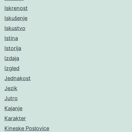
Iskrenost
Iskušenje
Iskustvo
Istina
Istorija
Izdaja
Izgled
Jednakost
Jezik
Jutro
Kajanje
Karakter
Kineske Poslovice