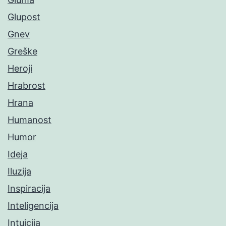
Glupost
Gnev
Greške
Heroji
Hrabrost
Hrana
Humanost
Humor
Ideja
Iluzija
Inspiracija
Inteligencija
Intuicija