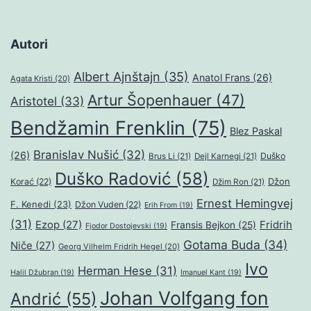
Autori
Albert Ajnštajn
(35)
Anatol Frans
(26)
Agata Kristi
(20)
Artur Šopenhauer
(47)
Aristotel
(33)
Bendžamin Frenklin
(75)
Blez Paskal
Branislav Nušić
(32)
(26)
Duško
Brus Li
(21)
Dejl Karnegi
(21)
Duško Radović
(58)
Džon
Korać
(22)
Džim Ron
(21)
Ernest Hemingvej
F. Kenedi
(23)
Džon Vuden
(22)
Erih From
(19)
(31)
Ezop
(27)
Fridrih
Fransis Bejkon
(25)
Fjodor Dostojevski
(19)
Gotama Buda
(34)
Niče
(27)
Georg Vilhelm Fridrih Hegel
(20)
Ivo
Herman Hese
(31)
Halil Džubran
(19)
Imanuel Kant
(19)
Johan Volfgang fon
Andrić
(55)