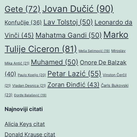
Jovan Dučić
(90)
Gete
(72)
Lav Tolstoj
(50)
Leonardo da
Konfučije
(36)
Marko
Mahatma Gandi
(50)
Vinči
(45)
Tulije Ciceron
(81)
Miroslav
Meša Selimović
(19)
Muhamed
(50)
Onore De Balzak
Mika Antić
(21)
Petar Lazić
(55)
(40)
Paulo Koeljo
(20)
Vinston Čerčil
Zoran Đinđić
(43)
Čarls Bukovski
(21)
Vladan Desnica
(21)
(23)
Đorđe Balašević
(19)
Najnoviji citati
Alicia Keys citat
Donald Krause citat