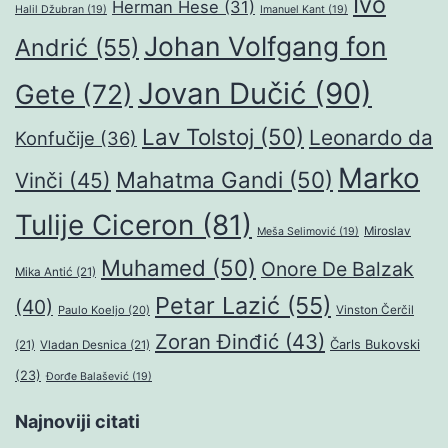
Ivo
Herman Hese
(31)
Halil Džubran
(19)
Imanuel Kant
(19)
Johan Volfgang fon
Andrić
(55)
Jovan Dučić
(90)
Gete
(72)
Lav Tolstoj
(50)
Leonardo da
Konfučije
(36)
Marko
Mahatma Gandi
(50)
Vinči
(45)
Tulije Ciceron
(81)
Miroslav
Meša Selimović
(19)
Muhamed
(50)
Onore De Balzak
Mika Antić
(21)
Petar Lazić
(55)
(40)
Paulo Koeljo
(20)
Vinston Čerčil
Zoran Đinđić
(43)
Čarls Bukovski
(21)
Vladan Desnica
(21)
(23)
Đorđe Balašević
(19)
Najnoviji citati