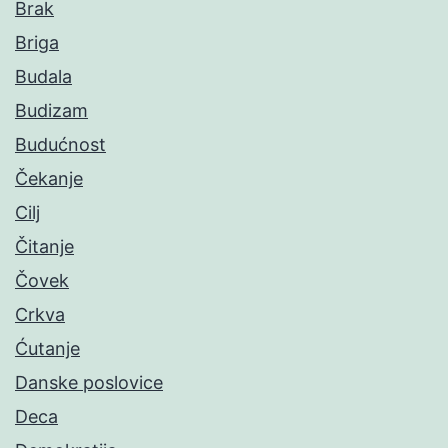
Brak
Briga
Budala
Budizam
Budućnost
Čekanje
Cilj
Čitanje
Čovek
Crkva
Ćutanje
Danske poslovice
Deca