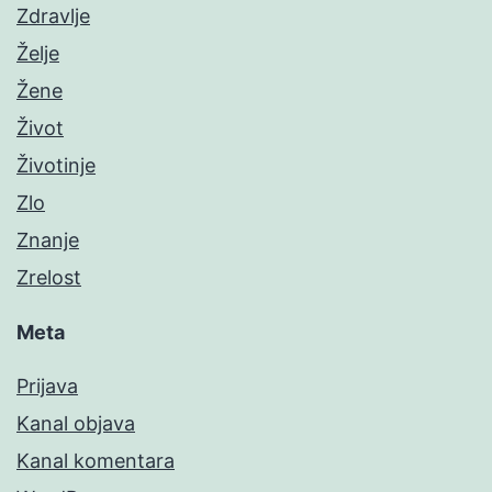
Zdravlje
Želje
Žene
Život
Životinje
Zlo
Znanje
Zrelost
Meta
Prijava
Kanal objava
Kanal komentara