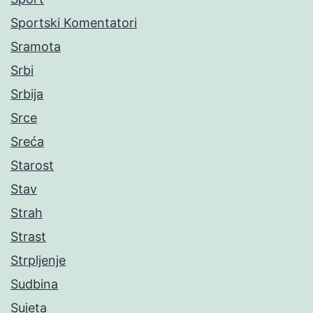
Sportski Komentatori
Sramota
Srbi
Srbija
Srce
Sreća
Starost
Stav
Strah
Strast
Strpljenje
Sudbina
Sujeta