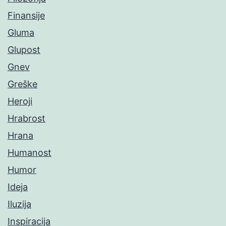
Finansije
Gluma
Glupost
Gnev
Greške
Heroji
Hrabrost
Hrana
Humanost
Humor
Ideja
Iluzija
Inspiracija