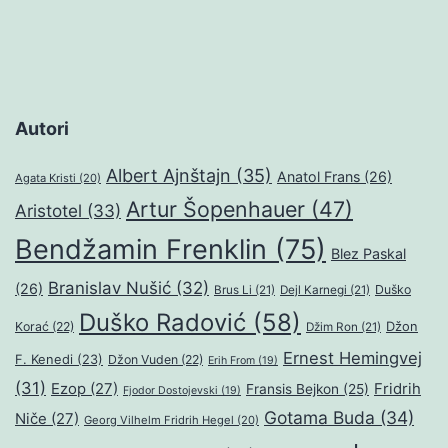
Autori
Albert Ajnštajn
(35)
Anatol Frans
(26)
Agata Kristi
(20)
Artur Šopenhauer
(47)
Aristotel
(33)
Bendžamin Frenklin
(75)
Blez Paskal
Branislav Nušić
(32)
(26)
Duško
Brus Li
(21)
Dejl Karnegi
(21)
Duško Radović
(58)
Džon
Korać
(22)
Džim Ron
(21)
Ernest Hemingvej
F. Kenedi
(23)
Džon Vuden
(22)
Erih From
(19)
(31)
Ezop
(27)
Fridrih
Fransis Bejkon
(25)
Fjodor Dostojevski
(19)
Gotama Buda
(34)
Niče
(27)
Georg Vilhelm Fridrih Hegel
(20)