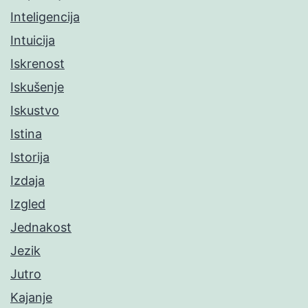
Inteligencija
Intuicija
Iskrenost
Iskušenje
Iskustvo
Istina
Istorija
Izdaja
Izgled
Jednakost
Jezik
Jutro
Kajanje