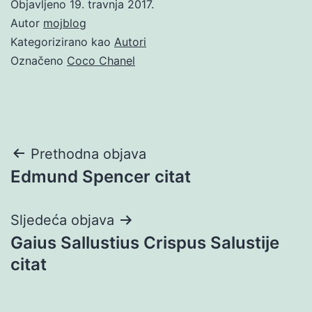
Objavljeno
19. travnja 2017.
Autor
mojblog
Kategorizirano kao
Autori
Označeno
Coco Chanel
Navigacija
Prethodna objava
Edmund Spencer citat
objava
Sljedeća objava
Gaius Sallustius Crispus Salustije
citat