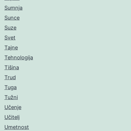
Sumnja
Sunce
Suze
Svet
Tajne
Tehnologija
Tišina
Trud
Tuga
Tužni
Učenje
Učitelj
Umetnost