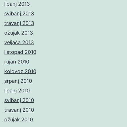
lipanj 2013
svibanj 2013
travanj 2013
ožujak 2013
veljača 2013
listopad 2010
rujan 2010
kolovoz 2010
srpanj 2010
lipanj 2010
svibanj 2010
travanj 2010
ožujak 2010