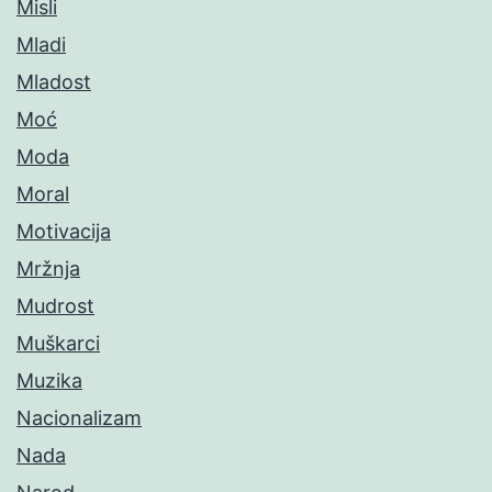
Misli
Mladi
Mladost
Moć
Moda
Moral
Motivacija
Mržnja
Mudrost
Muškarci
Muzika
Nacionalizam
Nada