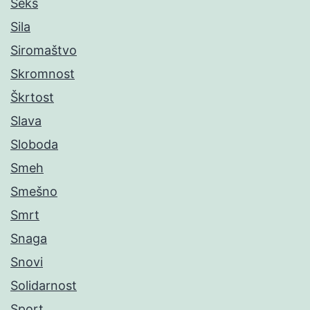
Seks
Sila
Siromaštvo
Skromnost
Škrtost
Slava
Sloboda
Smeh
Smešno
Smrt
Snaga
Snovi
Solidarnost
Sport