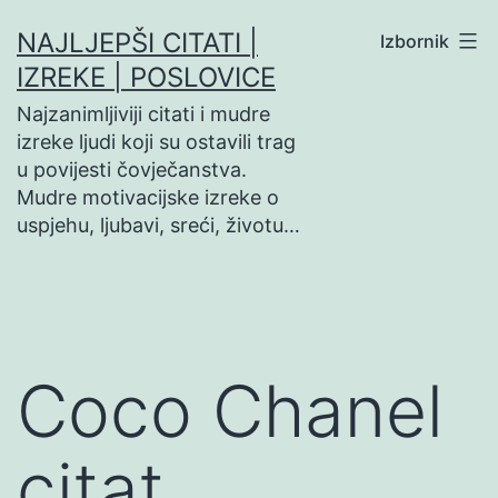
Preskoči
NAJLJEPŠI CITATI |
Izbornik
na
IZREKE | POSLOVICE
sadržaj
Najzanimljiviji citati i mudre
izreke ljudi koji su ostavili trag
u povijesti čovječanstva.
Mudre motivacijske izreke o
uspjehu, ljubavi, sreći, životu…
Coco Chanel
citat