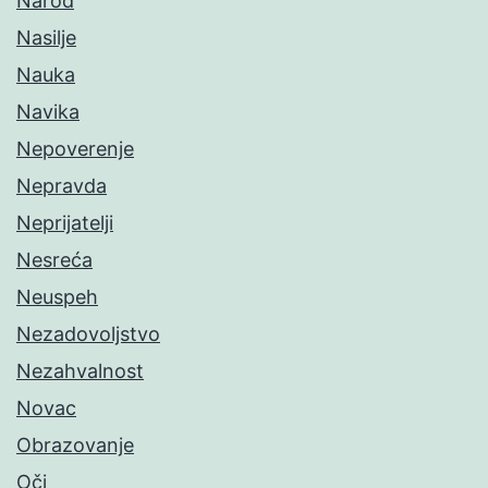
Narod
Nasilje
Nauka
Navika
Nepoverenje
Nepravda
Neprijatelji
Nesreća
Neuspeh
Nezadovoljstvo
Nezahvalnost
Novac
Obrazovanje
Oči