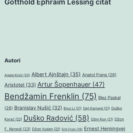
Gotthold Ephraim Lessing citat
Autori
Albert Ajnštajn
(35)
Anatol Frans
(26)
Agata Kristi
(20)
Artur Šopenhauer
(47)
Aristotel
(33)
Bendžamin Frenklin
(75)
Blez Paskal
Branislav Nušić
(32)
(26)
Duško
Brus Li
(21)
Dejl Karnegi
(21)
Duško Radović
(58)
Džon
Korać
(22)
Džim Ron
(21)
Ernest Hemingvej
F. Kenedi
(23)
Džon Vuden
(22)
Erih From
(19)