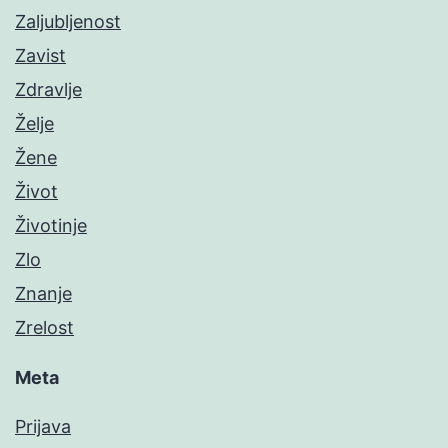
Zaljubljenost
Zavist
Zdravlje
Želje
Žene
Život
Životinje
Zlo
Znanje
Zrelost
Meta
Prijava