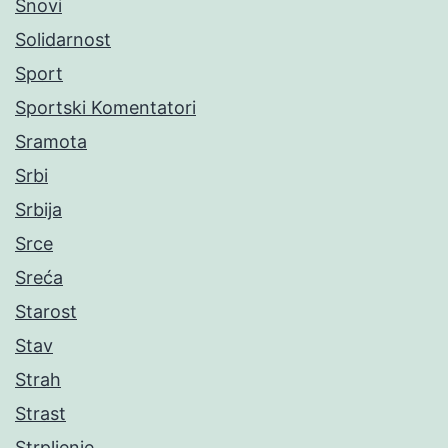
Snovi
Solidarnost
Sport
Sportski Komentatori
Sramota
Srbi
Srbija
Srce
Sreća
Starost
Stav
Strah
Strast
Strpljenje