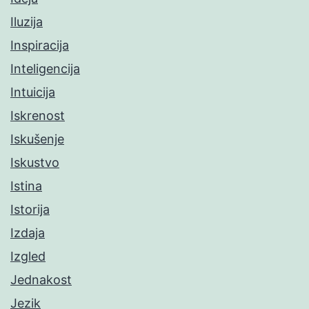
Iluzija
Inspiracija
Inteligencija
Intuicija
Iskrenost
Iskušenje
Iskustvo
Istina
Istorija
Izdaja
Izgled
Jednakost
Jezik