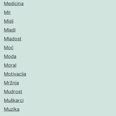
Medicina
Mir
Misli
Mladi
Mladost
Moć
Moda
Moral
Motivacija
Mržnja
Mudrost
Muškarci
Muzika