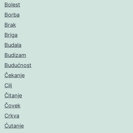
Bolest
Borba
Brak
Briga
Budala
Budizam
Budućnost
Čekanje
Cilj
Čitanje
Čovek
Crkva
Ćutanje