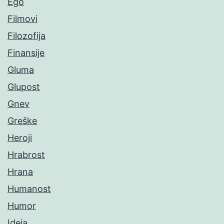
Ego
Filmovi
Filozofija
Finansije
Gluma
Glupost
Gnev
Greške
Heroji
Hrabrost
Hrana
Humanost
Humor
Ideja