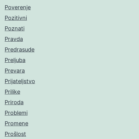
Poverenje
Pozitivni
Poznati
Pravda
Predrasude
Preljuba
Prevara
Prijateljstvo
Prilike
Priroda
Problemi
Promene
Prošlost