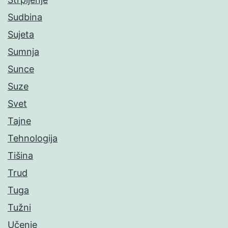
Sudbina
Sujeta
Sumnja
Sunce
Suze
Svet
Tajne
Tehnologija
Tišina
Trud
Tuga
Tužni
Učenje