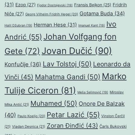
(31)
Ezop
(27)
Fridrih
Fransis Bejkon
(25)
Fjodor Dostojevski
(19)
Gotama Buda
(34)
Niče
(27)
Georg Vilhelm Fridrih Hegel
(20)
Ivo
Herman Hese
(31)
Halil Džubran
(19)
Imanuel Kant
(19)
Johan Volfgang fon
Andrić
(55)
Jovan Dučić
(90)
Gete
(72)
Lav Tolstoj
(50)
Leonardo da
Konfučije
(36)
Marko
Mahatma Gandi
(50)
Vinči
(45)
Tulije Ciceron
(81)
Miroslav
Meša Selimović
(19)
Muhamed
(50)
Onore De Balzak
Mika Antić
(21)
Petar Lazić
(55)
(40)
Paulo Koeljo
(20)
Vinston Čerčil
Zoran Đinđić
(43)
Čarls Bukovski
(21)
Vladan Desnica
(21)