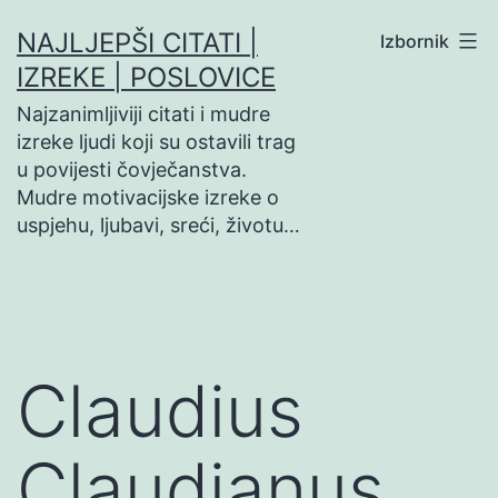
Preskoči
NAJLJEPŠI CITATI |
Izbornik
na
IZREKE | POSLOVICE
sadržaj
Najzanimljiviji citati i mudre
izreke ljudi koji su ostavili trag
u povijesti čovječanstva.
Mudre motivacijske izreke o
uspjehu, ljubavi, sreći, životu…
Claudius
Claudianus