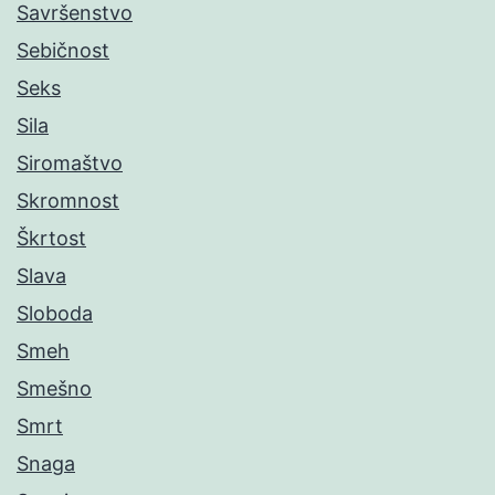
Savršenstvo
Sebičnost
Seks
Sila
Siromaštvo
Skromnost
Škrtost
Slava
Sloboda
Smeh
Smešno
Smrt
Snaga