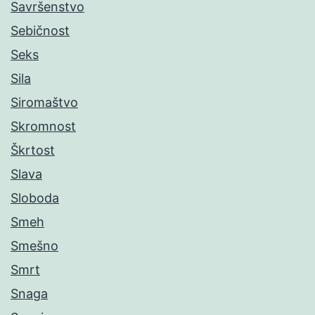
Savršenstvo
Sebičnost
Seks
Sila
Siromaštvo
Skromnost
Škrtost
Slava
Sloboda
Smeh
Smešno
Smrt
Snaga