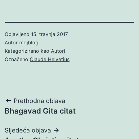
Objavljeno
15. travnja 2017.
Autor
mojblog
Kategorizirano kao
Autori
Označeno
Claude Helvetius
Navigacija
Prethodna objava
Bhagavad Gita citat
objava
Sljedeća objava