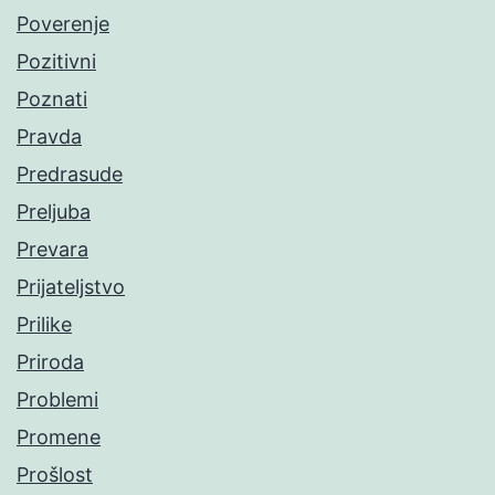
Poverenje
Pozitivni
Poznati
Pravda
Predrasude
Preljuba
Prevara
Prijateljstvo
Prilike
Priroda
Problemi
Promene
Prošlost