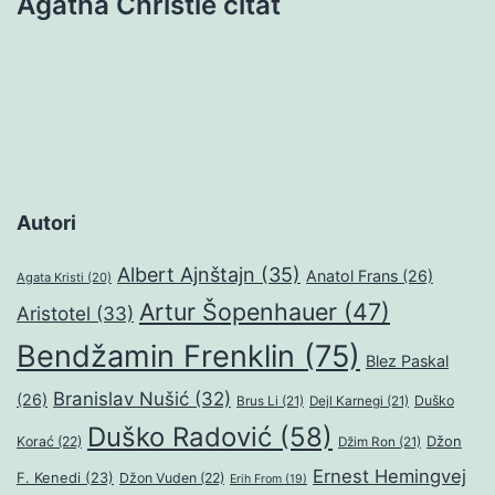
Agatha Christie citat
Autori
Albert Ajnštajn
(35)
Anatol Frans
(26)
Agata Kristi
(20)
Artur Šopenhauer
(47)
Aristotel
(33)
Bendžamin Frenklin
(75)
Blez Paskal
Branislav Nušić
(32)
(26)
Duško
Brus Li
(21)
Dejl Karnegi
(21)
Duško Radović
(58)
Džon
Korać
(22)
Džim Ron
(21)
Ernest Hemingvej
F. Kenedi
(23)
Džon Vuden
(22)
Erih From
(19)