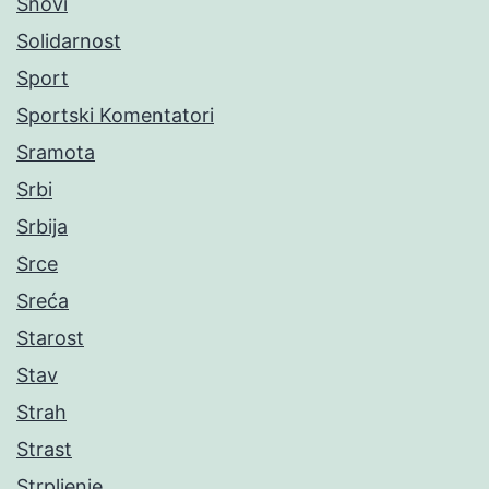
Snovi
Solidarnost
Sport
Sportski Komentatori
Sramota
Srbi
Srbija
Srce
Sreća
Starost
Stav
Strah
Strast
Strpljenje