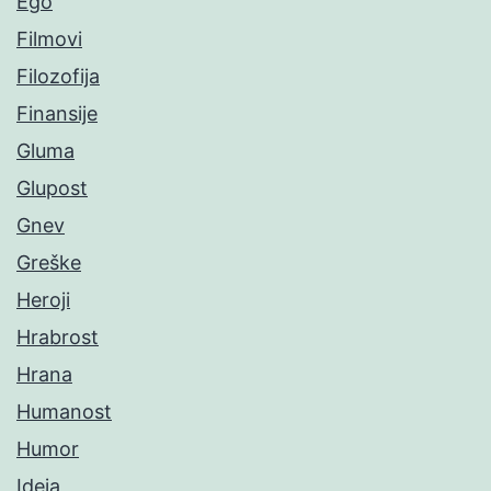
Ego
Filmovi
Filozofija
Finansije
Gluma
Glupost
Gnev
Greške
Heroji
Hrabrost
Hrana
Humanost
Humor
Ideja