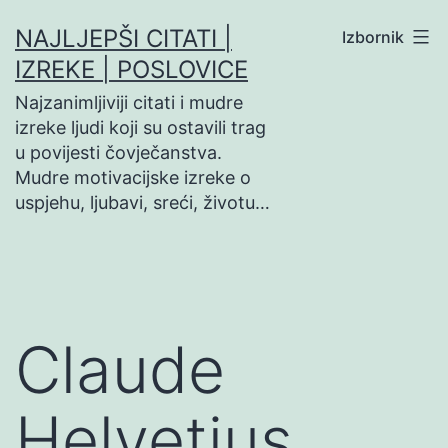
Preskoči
NAJLJEPŠI CITATI |
Izbornik
na
IZREKE | POSLOVICE
sadržaj
Najzanimljiviji citati i mudre
izreke ljudi koji su ostavili trag
u povijesti čovječanstva.
Mudre motivacijske izreke o
uspjehu, ljubavi, sreći, životu…
Claude
Helvetius