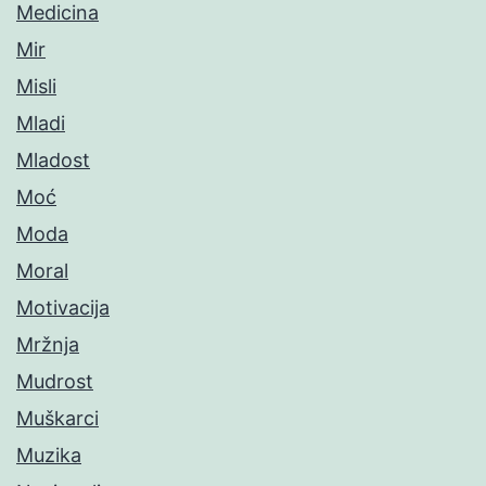
Medicina
Mir
Misli
Mladi
Mladost
Moć
Moda
Moral
Motivacija
Mržnja
Mudrost
Muškarci
Muzika