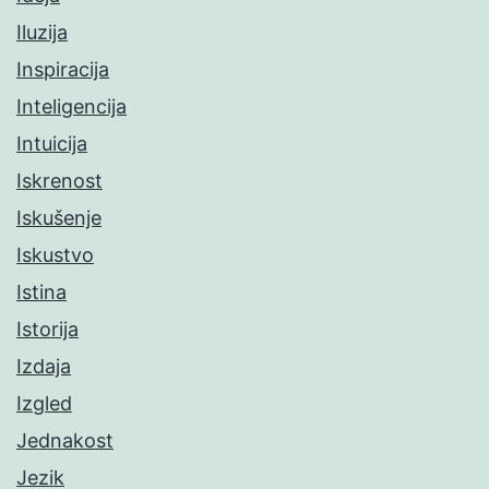
Iluzija
Inspiracija
Inteligencija
Intuicija
Iskrenost
Iskušenje
Iskustvo
Istina
Istorija
Izdaja
Izgled
Jednakost
Jezik