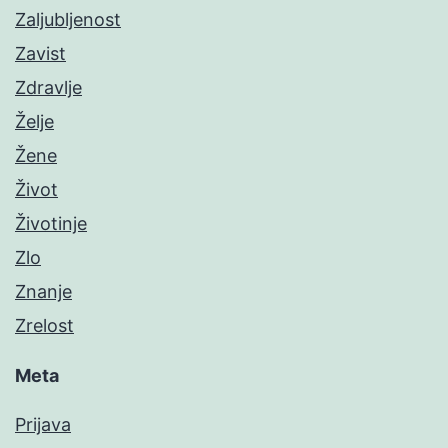
Zaljubljenost
Zavist
Zdravlje
Želje
Žene
Život
Životinje
Zlo
Znanje
Zrelost
Meta
Prijava