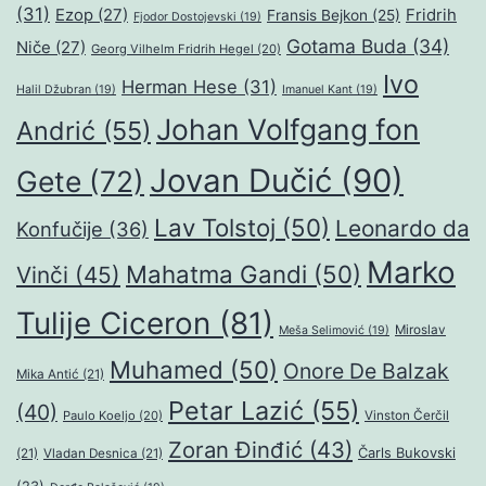
(31)
Ezop
(27)
Fridrih
Fransis Bejkon
(25)
Fjodor Dostojevski
(19)
Gotama Buda
(34)
Niče
(27)
Georg Vilhelm Fridrih Hegel
(20)
Ivo
Herman Hese
(31)
Halil Džubran
(19)
Imanuel Kant
(19)
Johan Volfgang fon
Andrić
(55)
Jovan Dučić
(90)
Gete
(72)
Lav Tolstoj
(50)
Leonardo da
Konfučije
(36)
Marko
Mahatma Gandi
(50)
Vinči
(45)
Tulije Ciceron
(81)
Miroslav
Meša Selimović
(19)
Muhamed
(50)
Onore De Balzak
Mika Antić
(21)
Petar Lazić
(55)
(40)
Paulo Koeljo
(20)
Vinston Čerčil
Zoran Đinđić
(43)
Čarls Bukovski
(21)
Vladan Desnica
(21)