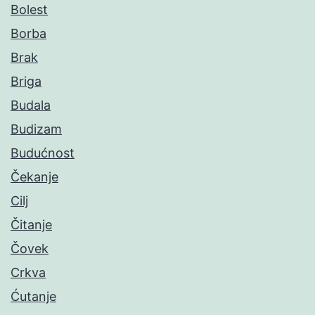
Bolest
Borba
Brak
Briga
Budala
Budizam
Budućnost
Čekanje
Cilj
Čitanje
Čovek
Crkva
Ćutanje