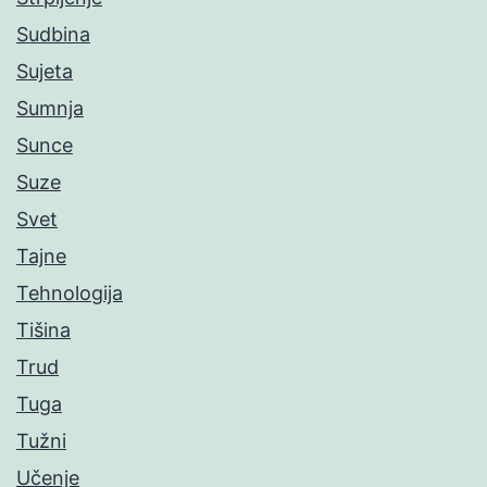
Sudbina
Sujeta
Sumnja
Sunce
Suze
Svet
Tajne
Tehnologija
Tišina
Trud
Tuga
Tužni
Učenje