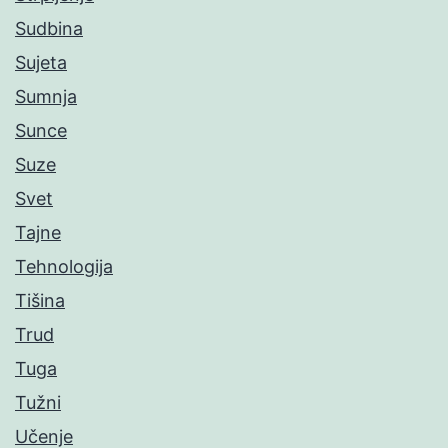
Sudbina
Sujeta
Sumnja
Sunce
Suze
Svet
Tajne
Tehnologija
Tišina
Trud
Tuga
Tužni
Učenje