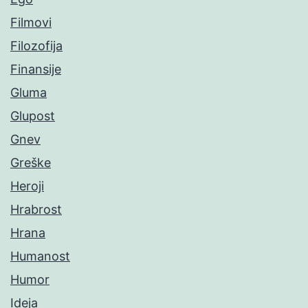
Filmovi
Filozofija
Finansije
Gluma
Glupost
Gnev
Greške
Heroji
Hrabrost
Hrana
Humanost
Humor
Ideja