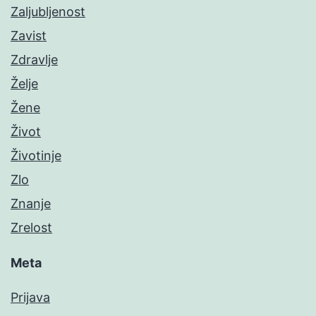
Zaljubljenost
Zavist
Zdravlje
Želje
Žene
Život
Životinje
Zlo
Znanje
Zrelost
Meta
Prijava