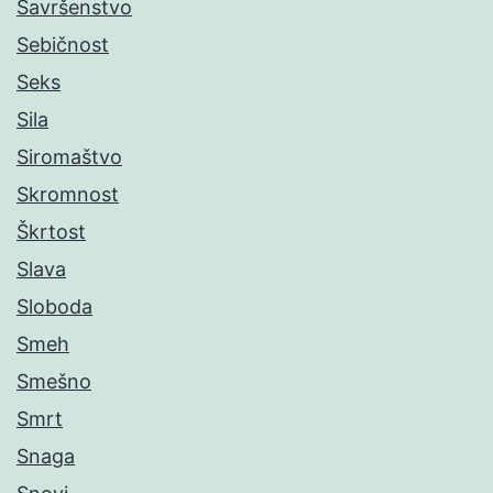
Savršenstvo
Sebičnost
Seks
Sila
Siromaštvo
Skromnost
Škrtost
Slava
Sloboda
Smeh
Smešno
Smrt
Snaga