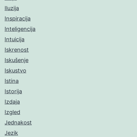
Iluzija
Inspiracija
Inteligencija
Intuicija
Iskrenost
Iskušenje
Iskustvo
Istina
Istorija
Izdaja
Izgled
Jednakost
Jezik