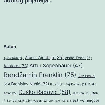
dobrog prijatelja…
Autori
Albert Ajnštajn
(35)
Anatol Frans
(26)
Agata Kristi
(20)
Artur Šopenhauer
(47)
Aristotel
(33)
Bendžamin Frenklin
(75)
Blez Paskal
Branislav Nušić
(32)
(26)
Duško
Brus Li
(21)
Dejl Karnegi
(21)
Duško Radović
(58)
Džon
Korać
(22)
Džim Ron
(21)
Ernest Hemingvej
F. Kenedi
(23)
Džon Vuden
(22)
Erih From
(19)