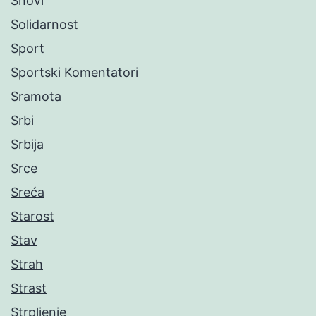
Snovi
Solidarnost
Sport
Sportski Komentatori
Sramota
Srbi
Srbija
Srce
Sreća
Starost
Stav
Strah
Strast
Strpljenje