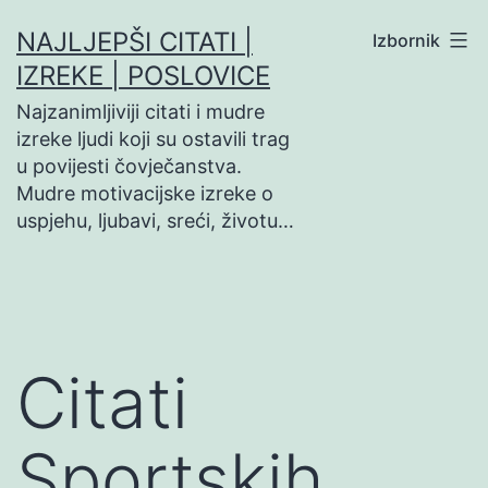
Preskoči
NAJLJEPŠI CITATI |
Izbornik
na
IZREKE | POSLOVICE
sadržaj
Najzanimljiviji citati i mudre
izreke ljudi koji su ostavili trag
u povijesti čovječanstva.
Mudre motivacijske izreke o
uspjehu, ljubavi, sreći, životu…
Citati
Sportskih