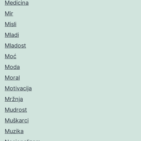
Medicina
Mir
Misli
Mladi
Mladost
Moć
Moda
Moral
Motivacija
Mržnja
Mudrost
Muškarci
Muzika