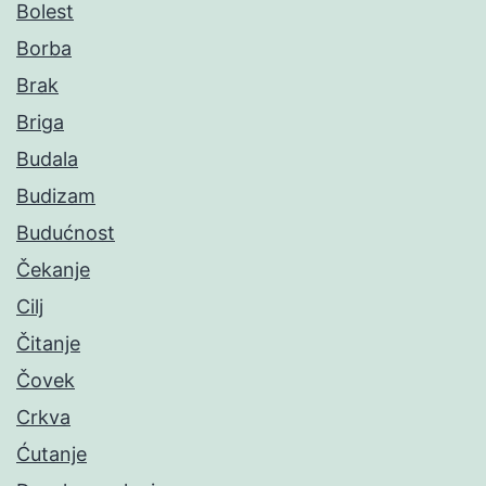
Bolest
Borba
Brak
Briga
Budala
Budizam
Budućnost
Čekanje
Cilj
Čitanje
Čovek
Crkva
Ćutanje