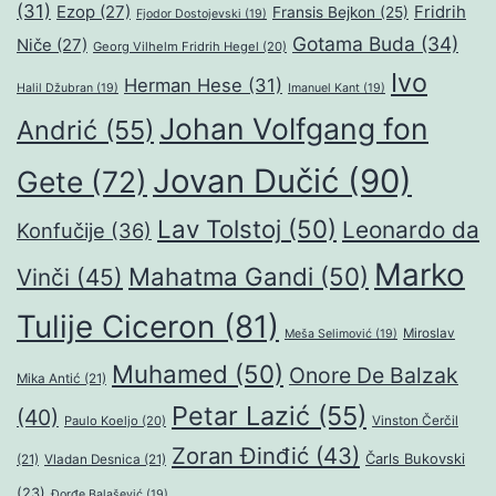
(31)
Ezop
(27)
Fridrih
Fransis Bejkon
(25)
Fjodor Dostojevski
(19)
Gotama Buda
(34)
Niče
(27)
Georg Vilhelm Fridrih Hegel
(20)
Ivo
Herman Hese
(31)
Halil Džubran
(19)
Imanuel Kant
(19)
Johan Volfgang fon
Andrić
(55)
Jovan Dučić
(90)
Gete
(72)
Lav Tolstoj
(50)
Leonardo da
Konfučije
(36)
Marko
Mahatma Gandi
(50)
Vinči
(45)
Tulije Ciceron
(81)
Miroslav
Meša Selimović
(19)
Muhamed
(50)
Onore De Balzak
Mika Antić
(21)
Petar Lazić
(55)
(40)
Paulo Koeljo
(20)
Vinston Čerčil
Zoran Đinđić
(43)
Čarls Bukovski
(21)
Vladan Desnica
(21)
(23)
Đorđe Balašević
(19)