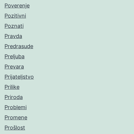
Poverenje
Pozitivni
Poznati
Pravda
Predrasude
Preljuba
Prevara
Prijateljstvo
Prilike
Priroda
Problemi
Promene
Prošlost