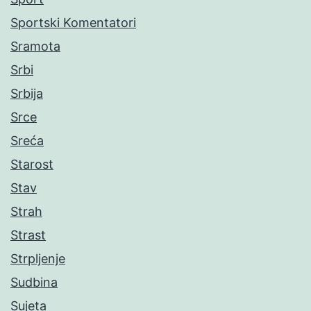
Sportski Komentatori
Sramota
Srbi
Srbija
Srce
Sreća
Starost
Stav
Strah
Strast
Strpljenje
Sudbina
Sujeta