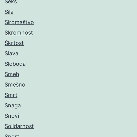
Seks
Sila
Siromaštvo
Skromnost
Škrtost
Slava
Sloboda
Smeh
Smešno
Smrt
Snaga
Snovi
Solidarnost
Sport