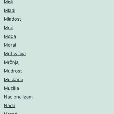
Misli
Mladi
Mladost
Moć
Moda
Moral
Motivacija
Mržnja
Mudrost
Muškarci
Muzika
Nacionalizam
Nada