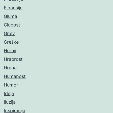
Finansije
Gluma
Glupost
Gnev
Greške
Heroji
Hrabrost
Hrana
Humanost
Humor
Ideja
Iluzija
Inspiracija