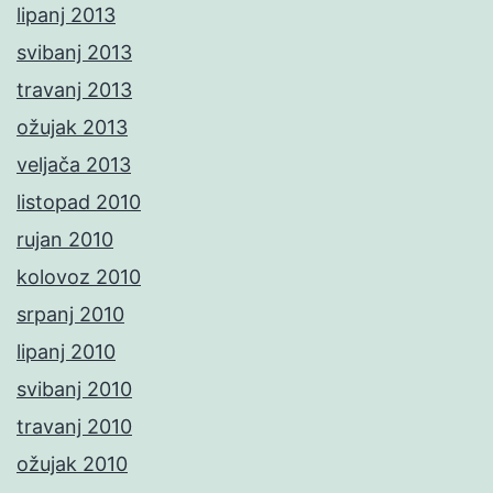
lipanj 2013
svibanj 2013
travanj 2013
ožujak 2013
veljača 2013
listopad 2010
rujan 2010
kolovoz 2010
srpanj 2010
lipanj 2010
svibanj 2010
travanj 2010
ožujak 2010