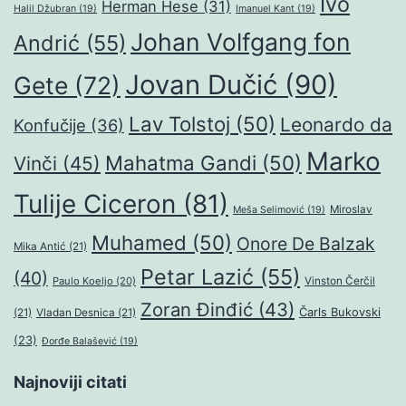
Ivo
Herman Hese
(31)
Halil Džubran
(19)
Imanuel Kant
(19)
Johan Volfgang fon
Andrić
(55)
Jovan Dučić
(90)
Gete
(72)
Lav Tolstoj
(50)
Leonardo da
Konfučije
(36)
Marko
Mahatma Gandi
(50)
Vinči
(45)
Tulije Ciceron
(81)
Miroslav
Meša Selimović
(19)
Muhamed
(50)
Onore De Balzak
Mika Antić
(21)
Petar Lazić
(55)
(40)
Paulo Koeljo
(20)
Vinston Čerčil
Zoran Đinđić
(43)
Čarls Bukovski
(21)
Vladan Desnica
(21)
(23)
Đorđe Balašević
(19)
Najnoviji citati