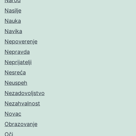
Narod
Nasilje
Nauka
Navika
Nepoverenje
Nepravda
Neprijatelji
Nesreća
Neuspeh
Nezadovoljstvo
Nezahvalnost
Novac
Obrazovanje
Oči