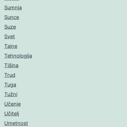
Sumnja
Sunce
Suze
Svet
Tajne
Tehnologija
Tišina
Trud
Tuga
Tužni
Učenje
Učitelj
Umetnost