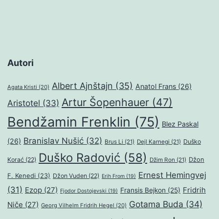
Autori
Albert Ajnštajn
(35)
Anatol Frans
(26)
Agata Kristi
(20)
Artur Šopenhauer
(47)
Aristotel
(33)
Bendžamin Frenklin
(75)
Blez Paskal
Branislav Nušić
(32)
(26)
Duško
Brus Li
(21)
Dejl Karnegi
(21)
Duško Radović
(58)
Džon
Korać
(22)
Džim Ron
(21)
Ernest Hemingvej
F. Kenedi
(23)
Džon Vuden
(22)
Erih From
(19)
(31)
Ezop
(27)
Fridrih
Fransis Bejkon
(25)
Fjodor Dostojevski
(19)
Gotama Buda
(34)
Niče
(27)
Georg Vilhelm Fridrih Hegel
(20)