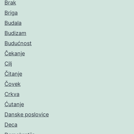
Brak
Briga
Budala
Budizam
Budućnost
Čekanje
Cilj
Čitanje
Čovek
Crkva
Ćutanje
Danske poslovice
Deca