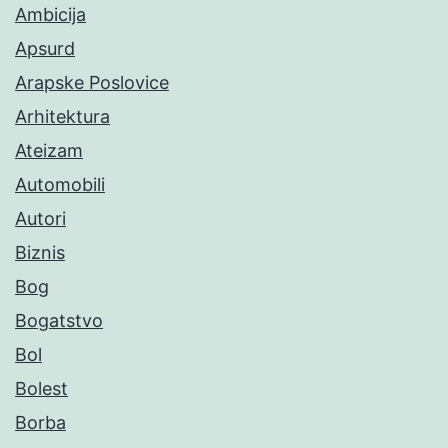
Ambicija
Apsurd
Arapske Poslovice
Arhitektura
Ateizam
Automobili
Autori
Biznis
Bog
Bogatstvo
Bol
Bolest
Borba