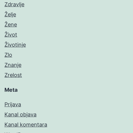
Zdravlje
Želje
Žene
Život
Životinje
Zlo
Znanje
Zrelost
Meta
Prijava
Kanal objava
Kanal komentara