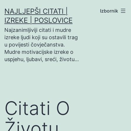
Preskoči
NAJLJEPŠI CITATI |
Izbornik
na
IZREKE | POSLOVICE
sadržaj
Najzanimljiviji citati i mudre
izreke ljudi koji su ostavili trag
u povijesti čovječanstva.
Mudre motivacijske izreke o
uspjehu, ljubavi, sreći, životu…
Citati O
Životu