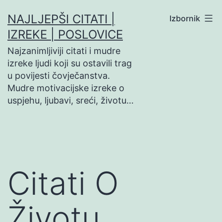
Preskoči
NAJLJEPŠI CITATI |
Izbornik
na
IZREKE | POSLOVICE
sadržaj
Najzanimljiviji citati i mudre
izreke ljudi koji su ostavili trag
u povijesti čovječanstva.
Mudre motivacijske izreke o
uspjehu, ljubavi, sreći, životu…
Citati O
Životu