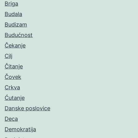
Briga
Budala
Budizam
Budućnost
Čekanje
Cilj
Čitanje
Čovek
Crkva
Ćutanje
Danske poslovice
Deca
Demokratija