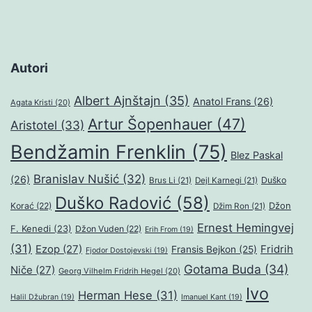
Autori
Albert Ajnštajn
(35)
Anatol Frans
(26)
Agata Kristi
(20)
Artur Šopenhauer
(47)
Aristotel
(33)
Bendžamin Frenklin
(75)
Blez Paskal
Branislav Nušić
(32)
(26)
Duško
Brus Li
(21)
Dejl Karnegi
(21)
Duško Radović
(58)
Džon
Korać
(22)
Džim Ron
(21)
Ernest Hemingvej
F. Kenedi
(23)
Džon Vuden
(22)
Erih From
(19)
(31)
Ezop
(27)
Fridrih
Fransis Bejkon
(25)
Fjodor Dostojevski
(19)
Gotama Buda
(34)
Niče
(27)
Georg Vilhelm Fridrih Hegel
(20)
Ivo
Herman Hese
(31)
Halil Džubran
(19)
Imanuel Kant
(19)