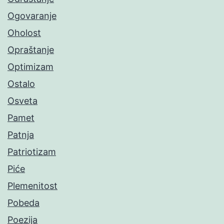
Ogovaranje
Oholost
Opraštanje
Optimizam
Ostalo
Osveta
Pamet
Patnja
Patriotizam
Piće
Plemenitost
Pobeda
Poezija