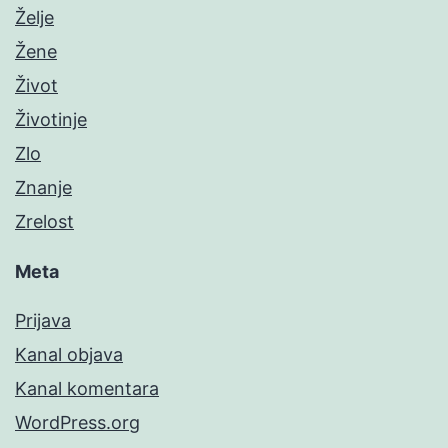
Želje
Žene
Život
Životinje
Zlo
Znanje
Zrelost
Meta
Prijava
Kanal objava
Kanal komentara
WordPress.org