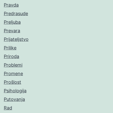
Pravda
Predrasude
Preljuba
Prevara
Prijateljstvo
Prilike
Priroda
Problemi
Promene
Prošlost
Psihologija
Putovanja
Rad