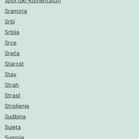
Sportski Komentatori
Sramota
Srbi
Srbija
Srce
Sreća
Starost
Stav
Strah
Strast
Strpljenje
Sudbina
Sujeta
Sumnja