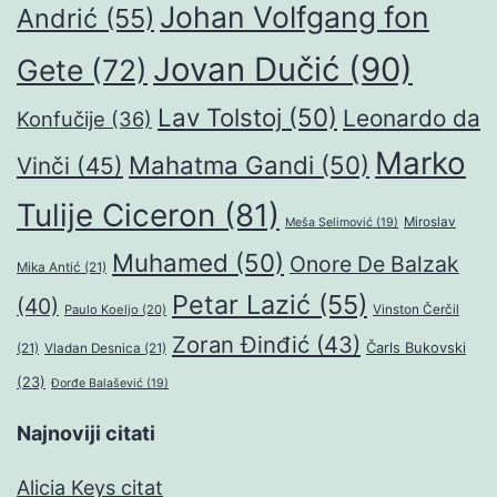
Johan Volfgang fon
Andrić
(55)
Jovan Dučić
(90)
Gete
(72)
Lav Tolstoj
(50)
Leonardo da
Konfučije
(36)
Marko
Mahatma Gandi
(50)
Vinči
(45)
Tulije Ciceron
(81)
Miroslav
Meša Selimović
(19)
Muhamed
(50)
Onore De Balzak
Mika Antić
(21)
Petar Lazić
(55)
(40)
Paulo Koeljo
(20)
Vinston Čerčil
Zoran Đinđić
(43)
Čarls Bukovski
(21)
Vladan Desnica
(21)
(23)
Đorđe Balašević
(19)
Najnoviji citati
Alicia Keys citat