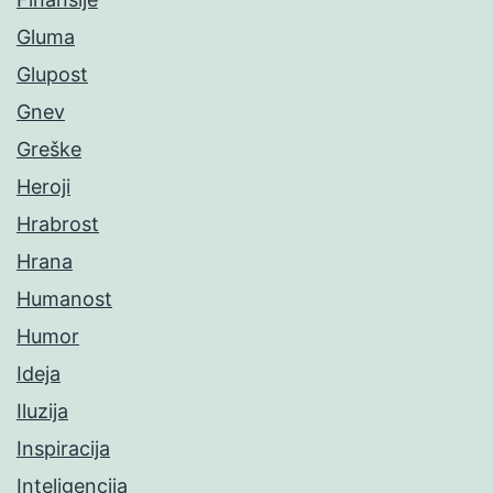
Gluma
Glupost
Gnev
Greške
Heroji
Hrabrost
Hrana
Humanost
Humor
Ideja
Iluzija
Inspiracija
Inteligencija