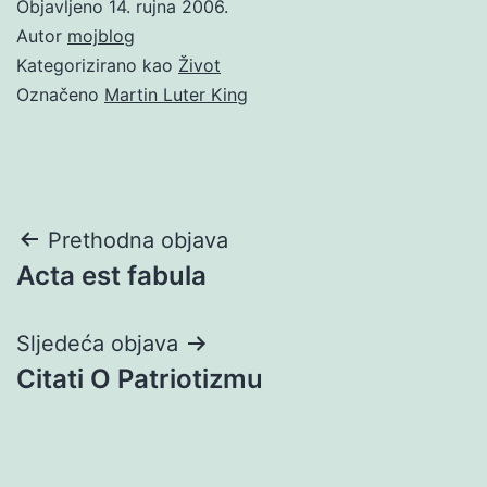
Objavljeno
14. rujna 2006.
Autor
mojblog
Kategorizirano kao
Život
Označeno
Martin Luter King
Navigacija
Prethodna objava
Acta est fabula
objava
Sljedeća objava
Citati O Patriotizmu