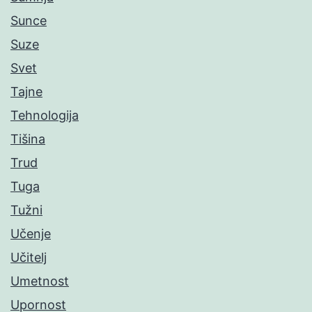
Sunce
Suze
Svet
Tajne
Tehnologija
Tišina
Trud
Tuga
Tužni
Učenje
Učitelj
Umetnost
Upornost