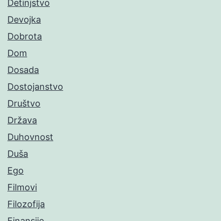
Detinjstvo
Devojka
Dobrota
Dom
Dosada
Dostojanstvo
Društvo
Država
Duhovnost
Duša
Ego
Filmovi
Filozofija
Finansije