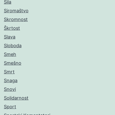
Sila
Siromaštvo
Skromnost
Škrtost
Slava
Sloboda
Smeh
Smešno
Smrt
Snaga
Snovi
Solidarnost
Sport