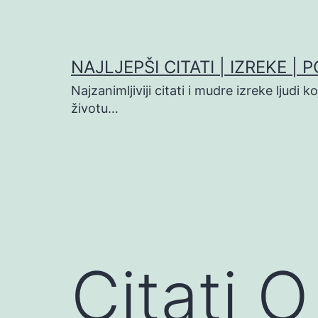
Preskoči
na
sadržaj
NAJLJEPŠI CITATI | IZREKE | 
Najzanimljiviji citati i mudre izreke ljudi 
životu…
Citati O