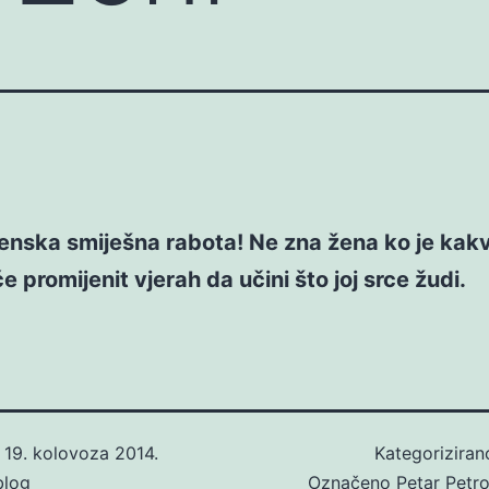
enska smiješna rabota! Ne zna žena ko je kakv
će promijenit vjerah da učini što joj srce žudi.
o
19. kolovoza 2014.
Kategorizira
blog
Označeno
Petar Petr