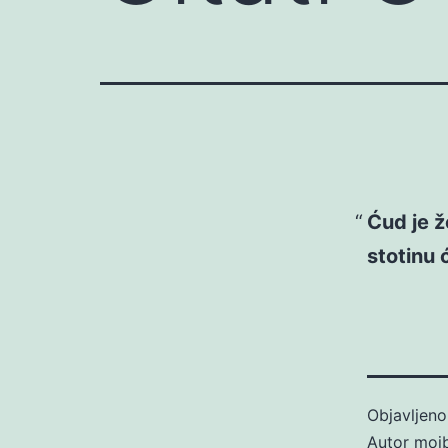
Ćud je ž
stotinu 
Objavljen
Autor
moj