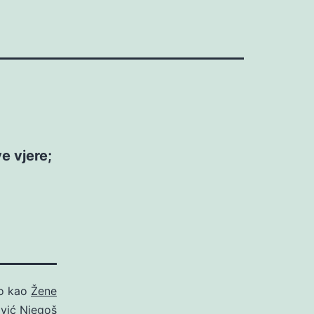
e vjere;
no kao
Žene
ović Njegoš