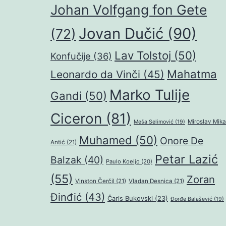
Johan Volfgang fon Gete
Jovan Dučić
(90)
(72)
Lav Tolstoj
(50)
Konfučije
(36)
Mahatma
Leonardo da Vinči
(45)
Marko Tulije
Gandi
(50)
Ciceron
(81)
Miroslav Mika
Meša Selimović
(19)
Muhamed
(50)
Onore De
Antić
(21)
Petar Lazić
Balzak
(40)
Paulo Koeljo
(20)
(55)
Zoran
Vinston Čerčil
(21)
Vladan Desnica
(21)
Đinđić
(43)
Čarls Bukovski
(23)
Đorđe Balašević
(19)