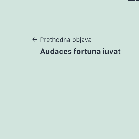
Navigacija
Prethodna objava
Audaces fortuna iuvat
objava