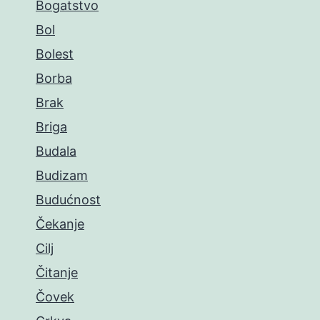
Bogatstvo
Bol
Bolest
Borba
Brak
Briga
Budala
Budizam
Budućnost
Čekanje
Cilj
Čitanje
Čovek