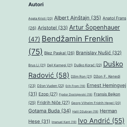
Autori
Albert Ajnštajn
(35)
Anatol Frans
Agata Kristi
(20)
Artur Šopenhauer
Aristotel
(33)
(26)
Bendžamin Frenklin
(47)
(75)
Branislav Nušić
(32)
Blez Paskal
(26)
Duško
Duško Korać
(22)
Brus Li
(21)
Dejl Karnegi
(21)
Radović
(58)
Džon F. Kenedi
Džim Ron
(21)
Ernest Hemingvej
(23)
Džon Vuden
(22)
Erih From
(19)
(31)
Ezop
(27)
Fransis Bejkon
Fjodor Dostojevski
(19)
Fridrih Niče
(27)
(25)
Georg Vilhelm Fridrih Hegel
(20)
Gotama Buda
(34)
Herman
Halil Džubran
(19)
Ivo Andrić
(55)
Hese
(31)
Imanuel Kant
(19)