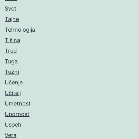
Svet
Tajne
Tehnologija
Tišina
Trud
Tuga
Tužni
Učenje
Učitelj
Umetnost
Upornost
Uspeh
Vera