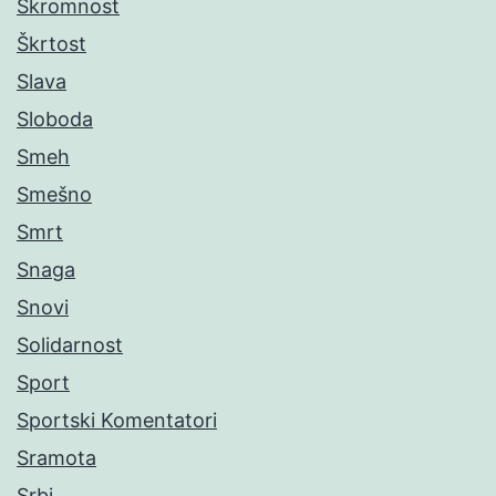
Skromnost
Škrtost
Slava
Sloboda
Smeh
Smešno
Smrt
Snaga
Snovi
Solidarnost
Sport
Sportski Komentatori
Sramota
Srbi