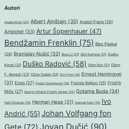
Autori
Albert Ajnštajn
(35)
Anatol Frans
(26)
Agata Kristi
(20)
Artur Šopenhauer
(47)
Aristotel
(33)
Bendžamin Frenklin
(75)
Blez Paskal
Branislav Nušić
(32)
(26)
Duško
Brus Li
(21)
Dejl Karnegi
(21)
Duško Radović
(58)
Džon
Korać
(22)
Džim Ron
(21)
Ernest Hemingvej
F. Kenedi
(23)
Džon Vuden
(22)
Erih From
(19)
(31)
Ezop
(27)
Fridrih
Fransis Bejkon
(25)
Fjodor Dostojevski
(19)
Gotama Buda
(34)
Niče
(27)
Georg Vilhelm Fridrih Hegel
(20)
Ivo
Herman Hese
(31)
Halil Džubran
(19)
Imanuel Kant
(19)
Johan Volfgang fon
Andrić
(55)
Jovan Dučić
(90)
Gete
(72)