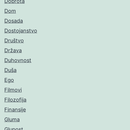
Dobrota
Dom
Dosada
Dostojanstvo
Društvo
Država
Duhovnost
Duša
Ego
Filmovi
Filozofija
Finansije
Gluma
Glupost