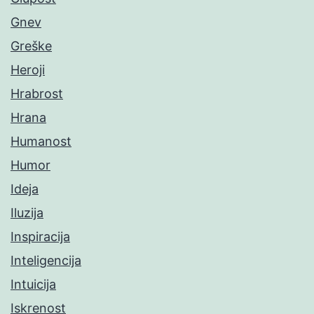
Gnev
Greške
Heroji
Hrabrost
Hrana
Humanost
Humor
Ideja
Iluzija
Inspiracija
Inteligencija
Intuicija
Iskrenost