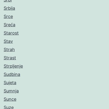
Srbija
Srce
Sreća
Starost
Stav
Strah
Strast
Strpljenje
Sudbina
Sujeta
Sumnja
Sunce
Suze