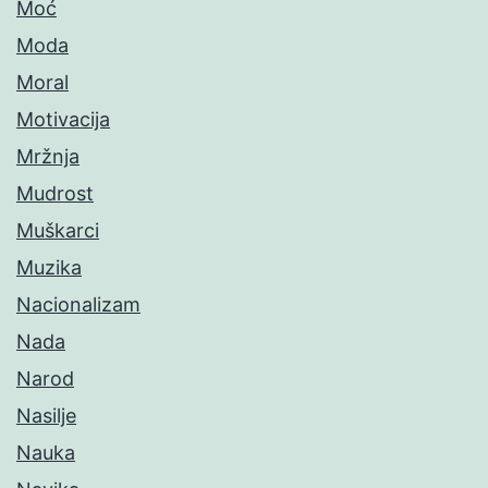
Moć
Moda
Moral
Motivacija
Mržnja
Mudrost
Muškarci
Muzika
Nacionalizam
Nada
Narod
Nasilje
Nauka