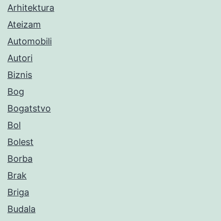
Arhitektura
Ateizam
Automobili
Autori
Biznis
Bog
Bogatstvo
Bol
Bolest
Borba
Brak
Briga
Budala