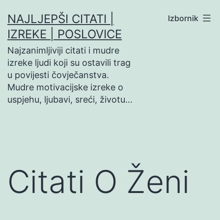
Preskoči
NAJLJEPŠI CITATI |
Izbornik
na
IZREKE | POSLOVICE
sadržaj
Najzanimljiviji citati i mudre
izreke ljudi koji su ostavili trag
u povijesti čovječanstva.
Mudre motivacijske izreke o
uspjehu, ljubavi, sreći, životu…
Citati O Ženi