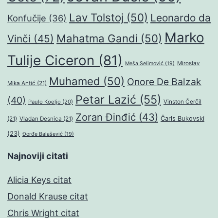
Lav Tolstoj
(50)
Leonardo da
Konfučije
(36)
Marko
Mahatma Gandi
(50)
Vinči
(45)
Tulije Ciceron
(81)
Miroslav
Meša Selimović
(19)
Muhamed
(50)
Onore De Balzak
Mika Antić
(21)
Petar Lazić
(55)
(40)
Paulo Koeljo
(20)
Vinston Čerčil
Zoran Đinđić
(43)
Čarls Bukovski
(21)
Vladan Desnica
(21)
(23)
Đorđe Balašević
(19)
Najnoviji citati
Alicia Keys citat
Donald Krause citat
Chris Wright citat