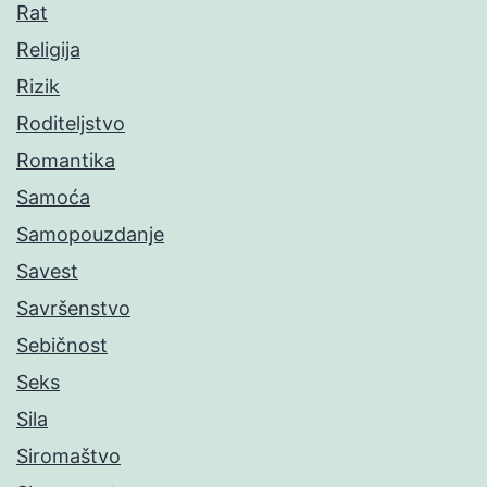
Rat
Religija
Rizik
Roditeljstvo
Romantika
Samoća
Samopouzdanje
Savest
Savršenstvo
Sebičnost
Seks
Sila
Siromaštvo