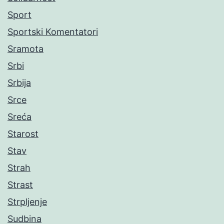
Sport
Sportski Komentatori
Sramota
Srbi
Srbija
Srce
Sreća
Starost
Stav
Strah
Strast
Strpljenje
Sudbina