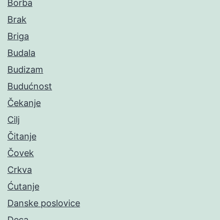
Borba
Brak
Briga
Budala
Budizam
Budućnost
Čekanje
Cilj
Čitanje
Čovek
Crkva
Ćutanje
Danske poslovice
Deca