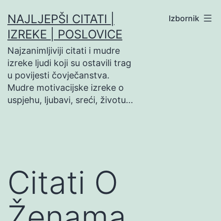
Preskoči
NAJLJEPŠI CITATI |
Izbornik
na
IZREKE | POSLOVICE
sadržaj
Najzanimljiviji citati i mudre
izreke ljudi koji su ostavili trag
u povijesti čovječanstva.
Mudre motivacijske izreke o
uspjehu, ljubavi, sreći, životu…
Citati O
Ženama