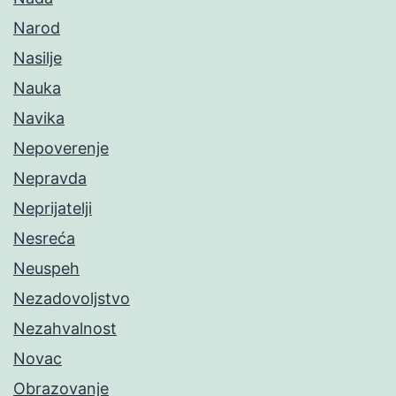
Narod
Nasilje
Nauka
Navika
Nepoverenje
Nepravda
Neprijatelji
Nesreća
Neuspeh
Nezadovoljstvo
Nezahvalnost
Novac
Obrazovanje