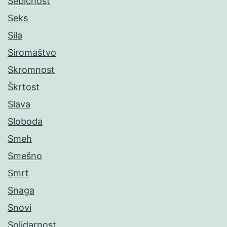
Sebičnost
Seks
Sila
Siromaštvo
Skromnost
Škrtost
Slava
Sloboda
Smeh
Smešno
Smrt
Snaga
Snovi
Solidarnost