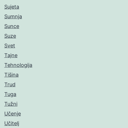
Sujeta
Sumnja
Sunce
Suze
Svet
Tajne
Tehnologija
Tišina
Trud
Tuga
Tužni
Učenje
Učitelj