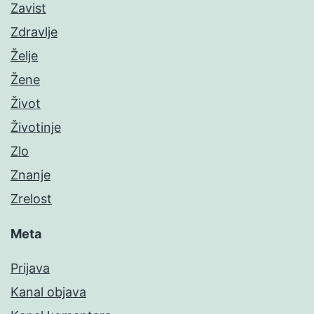
Zavist
Zdravlje
Želje
Žene
Život
Životinje
Zlo
Znanje
Zrelost
Meta
Prijava
Kanal objava