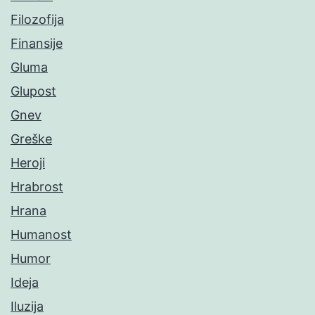
Filozofija
Finansije
Gluma
Glupost
Gnev
Greške
Heroji
Hrabrost
Hrana
Humanost
Humor
Ideja
Iluzija