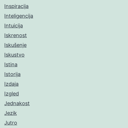
Inspiracija
Inteligencija
Intuicija
Iskrenost
Iskušenje
Iskustvo
Istina
Istorija
Izdaja
Izgled
Jednakost
Jezik
Jutro