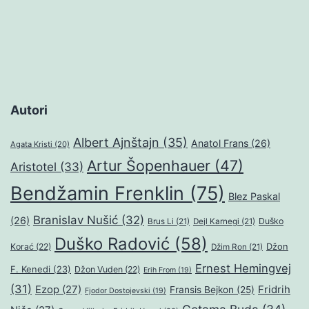
Autori
Albert Ajnštajn
(35)
Anatol Frans
(26)
Agata Kristi
(20)
Artur Šopenhauer
(47)
Aristotel
(33)
Bendžamin Frenklin
(75)
Blez Paskal
Branislav Nušić
(32)
(26)
Duško
Brus Li
(21)
Dejl Karnegi
(21)
Duško Radović
(58)
Džon
Korać
(22)
Džim Ron
(21)
Ernest Hemingvej
F. Kenedi
(23)
Džon Vuden
(22)
Erih From
(19)
(31)
Ezop
(27)
Fridrih
Fransis Bejkon
(25)
Fjodor Dostojevski
(19)