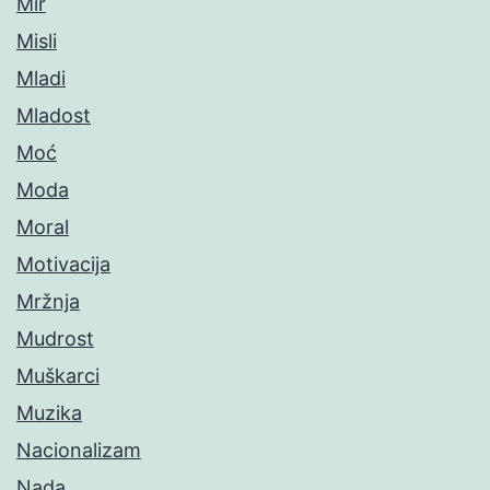
Mir
Misli
Mladi
Mladost
Moć
Moda
Moral
Motivacija
Mržnja
Mudrost
Muškarci
Muzika
Nacionalizam
Nada