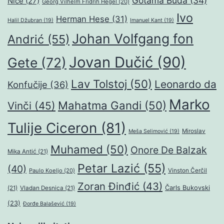
Gotama Buda
(34)
Niče
(27)
Georg Vilhelm Fridrih Hegel
(20)
Ivo
Herman Hese
(31)
Halil Džubran
(19)
Imanuel Kant
(19)
Johan Volfgang fon
Andrić
(55)
Jovan Dučić
(90)
Gete
(72)
Lav Tolstoj
(50)
Leonardo da
Konfučije
(36)
Marko
Mahatma Gandi
(50)
Vinči
(45)
Tulije Ciceron
(81)
Miroslav
Meša Selimović
(19)
Muhamed
(50)
Onore De Balzak
Mika Antić
(21)
Petar Lazić
(55)
(40)
Paulo Koeljo
(20)
Vinston Čerčil
Zoran Đinđić
(43)
Čarls Bukovski
(21)
Vladan Desnica
(21)
(23)
Đorđe Balašević
(19)