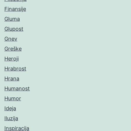
Finansije
Gluma
Glupost
Gnev
Greške
Heroji
Hrabrost
Hrana
Humanost
Humor
Ideja
Iluzija
Inspiracija