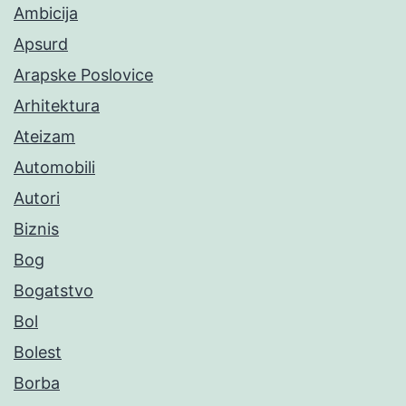
Ambicija
Apsurd
Arapske Poslovice
Arhitektura
Ateizam
Automobili
Autori
Biznis
Bog
Bogatstvo
Bol
Bolest
Borba