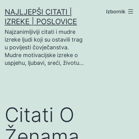
Preskoči
NAJLJEPŠI CITATI |
Izbornik
na
IZREKE | POSLOVICE
sadržaj
Najzanimljiviji citati i mudre
izreke ljudi koji su ostavili trag
u povijesti čovječanstva.
Mudre motivacijske izreke o
uspjehu, ljubavi, sreći, životu…
Citati O
Ženama