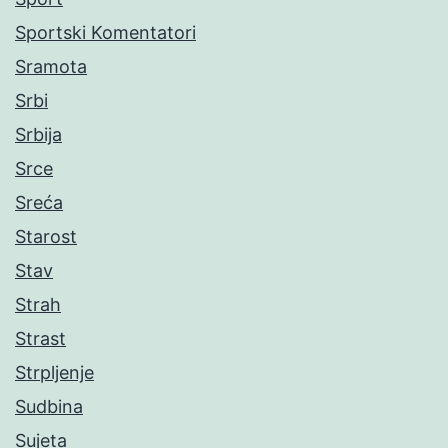
Sportski Komentatori
Sramota
Srbi
Srbija
Srce
Sreća
Starost
Stav
Strah
Strast
Strpljenje
Sudbina
Sujeta