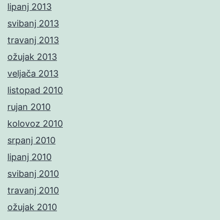
lipanj 2013
svibanj 2013
travanj 2013
ožujak 2013
veljača 2013
listopad 2010
rujan 2010
kolovoz 2010
srpanj 2010
lipanj 2010
svibanj 2010
travanj 2010
ožujak 2010