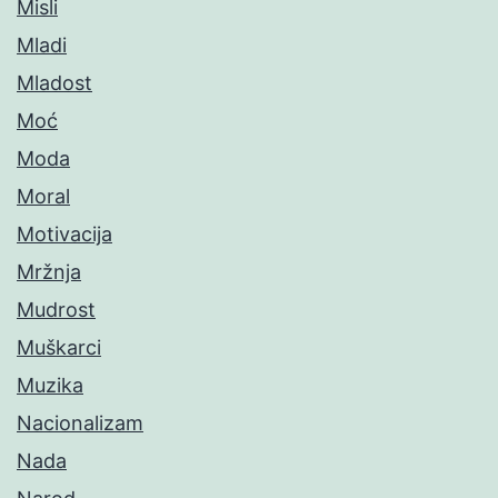
Misli
Mladi
Mladost
Moć
Moda
Moral
Motivacija
Mržnja
Mudrost
Muškarci
Muzika
Nacionalizam
Nada