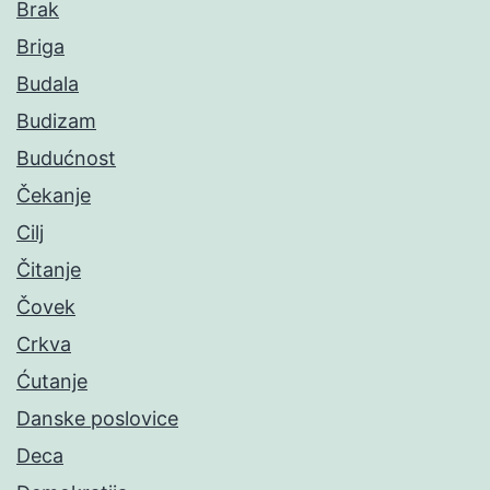
Brak
Briga
Budala
Budizam
Budućnost
Čekanje
Cilj
Čitanje
Čovek
Crkva
Ćutanje
Danske poslovice
Deca