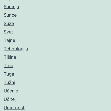
Sumnja
Sunce
Suze
Svet
Tajne
Tehnologija
Tišina
Trud
Tuga
Tužni
Učenje
Učitelj
Umetnost