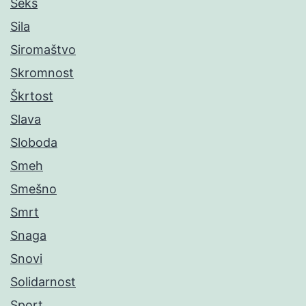
Seks
Sila
Siromaštvo
Skromnost
Škrtost
Slava
Sloboda
Smeh
Smešno
Smrt
Snaga
Snovi
Solidarnost
Sport