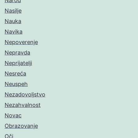
Narod
Nasilje
Nauka
Navika
Nepoverenje
Nepravda
Neprijatelji
Nesreća
Neuspeh
Nezadovoljstvo
Nezahvalnost
Novac
Obrazovanje
Oči