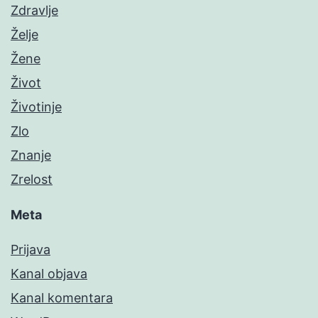
Zdravlje
Želje
Žene
Život
Životinje
Zlo
Znanje
Zrelost
Meta
Prijava
Kanal objava
Kanal komentara