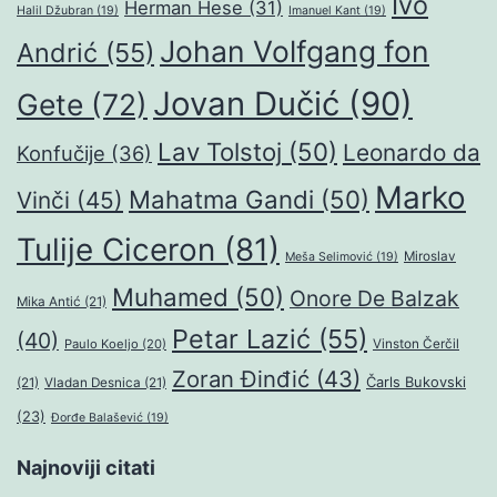
Ivo
Herman Hese
(31)
Halil Džubran
(19)
Imanuel Kant
(19)
Johan Volfgang fon
Andrić
(55)
Jovan Dučić
(90)
Gete
(72)
Lav Tolstoj
(50)
Leonardo da
Konfučije
(36)
Marko
Mahatma Gandi
(50)
Vinči
(45)
Tulije Ciceron
(81)
Miroslav
Meša Selimović
(19)
Muhamed
(50)
Onore De Balzak
Mika Antić
(21)
Petar Lazić
(55)
(40)
Paulo Koeljo
(20)
Vinston Čerčil
Zoran Đinđić
(43)
Čarls Bukovski
(21)
Vladan Desnica
(21)
(23)
Đorđe Balašević
(19)
Najnoviji citati