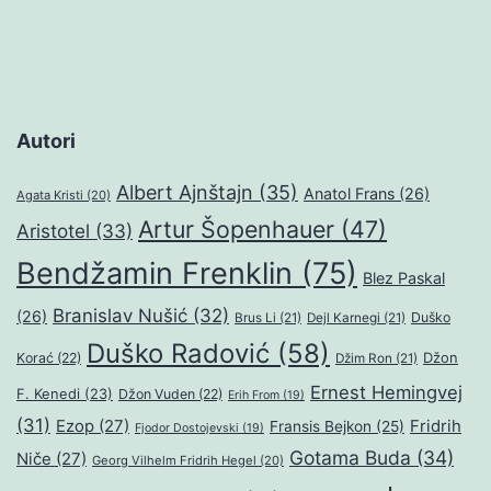
Autori
Albert Ajnštajn
(35)
Anatol Frans
(26)
Agata Kristi
(20)
Artur Šopenhauer
(47)
Aristotel
(33)
Bendžamin Frenklin
(75)
Blez Paskal
Branislav Nušić
(32)
(26)
Duško
Brus Li
(21)
Dejl Karnegi
(21)
Duško Radović
(58)
Džon
Korać
(22)
Džim Ron
(21)
Ernest Hemingvej
F. Kenedi
(23)
Džon Vuden
(22)
Erih From
(19)
(31)
Ezop
(27)
Fridrih
Fransis Bejkon
(25)
Fjodor Dostojevski
(19)
Gotama Buda
(34)
Niče
(27)
Georg Vilhelm Fridrih Hegel
(20)