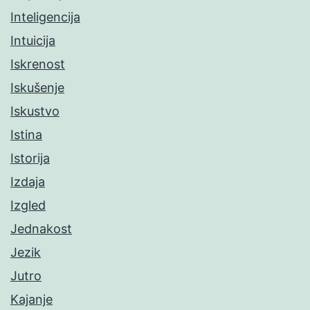
Inteligencija
Intuicija
Iskrenost
Iskušenje
Iskustvo
Istina
Istorija
Izdaja
Izgled
Jednakost
Jezik
Jutro
Kajanje