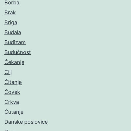
Borba
Brak
Briga
Budala
Budizam
Budućnost
Čekanje
Cilj
Čitanje
Čovek
Crkva
Ćutanje
Danske poslovice