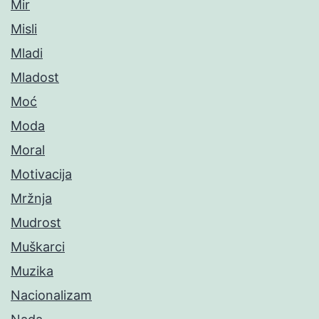
Mir
Misli
Mladi
Mladost
Moć
Moda
Moral
Motivacija
Mržnja
Mudrost
Muškarci
Muzika
Nacionalizam