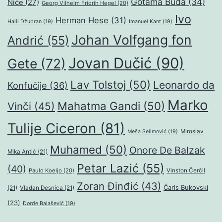
Gotama Buda
(34)
Niče
(27)
Georg Vilhelm Fridrih Hegel
(20)
Ivo
Herman Hese
(31)
Halil Džubran
(19)
Imanuel Kant
(19)
Johan Volfgang fon
Andrić
(55)
Jovan Dučić
(90)
Gete
(72)
Lav Tolstoj
(50)
Leonardo da
Konfučije
(36)
Marko
Mahatma Gandi
(50)
Vinči
(45)
Tulije Ciceron
(81)
Miroslav
Meša Selimović
(19)
Muhamed
(50)
Onore De Balzak
Mika Antić
(21)
Petar Lazić
(55)
(40)
Paulo Koeljo
(20)
Vinston Čerčil
Zoran Đinđić
(43)
Čarls Bukovski
(21)
Vladan Desnica
(21)
(23)
Đorđe Balašević
(19)