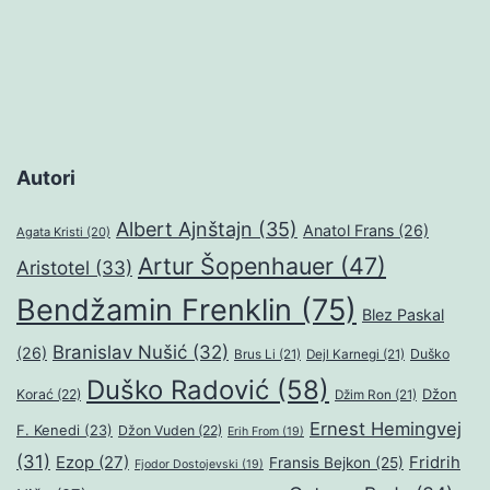
Autori
Albert Ajnštajn
(35)
Anatol Frans
(26)
Agata Kristi
(20)
Artur Šopenhauer
(47)
Aristotel
(33)
Bendžamin Frenklin
(75)
Blez Paskal
Branislav Nušić
(32)
(26)
Duško
Brus Li
(21)
Dejl Karnegi
(21)
Duško Radović
(58)
Džon
Korać
(22)
Džim Ron
(21)
Ernest Hemingvej
F. Kenedi
(23)
Džon Vuden
(22)
Erih From
(19)
(31)
Ezop
(27)
Fridrih
Fransis Bejkon
(25)
Fjodor Dostojevski
(19)