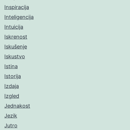
Inspiracija
Inteligencija
Intuicija
Iskrenost
Iskušenje
Iskustvo
Istina
Istorija
Izdaja
Izgled
Jednakost
Jezik
Jutro