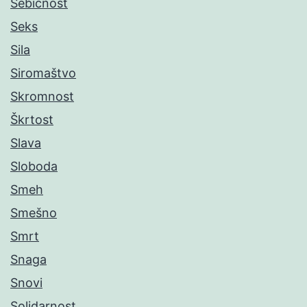
Sebičnost
Seks
Sila
Siromaštvo
Skromnost
Škrtost
Slava
Sloboda
Smeh
Smešno
Smrt
Snaga
Snovi
Solidarnost