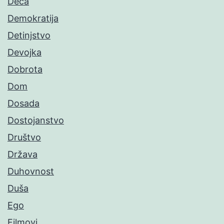
Deca
Demokratija
Detinjstvo
Devojka
Dobrota
Dom
Dosada
Dostojanstvo
Društvo
Država
Duhovnost
Duša
Ego
Filmovi