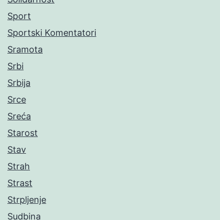
Sport
Sportski Komentatori
Sramota
Srbi
Srbija
Srce
Sreća
Starost
Stav
Strah
Strast
Strpljenje
Sudbina