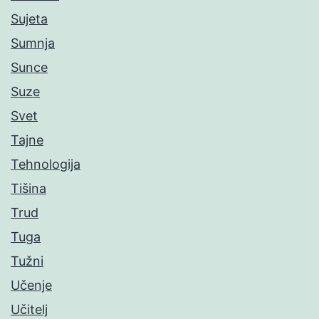
Sujeta
Sumnja
Sunce
Suze
Svet
Tajne
Tehnologija
Tišina
Trud
Tuga
Tužni
Učenje
Učitelj