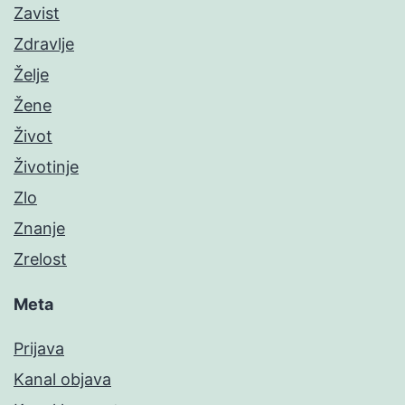
Zavist
Zdravlje
Želje
Žene
Život
Životinje
Zlo
Znanje
Zrelost
Meta
Prijava
Kanal objava