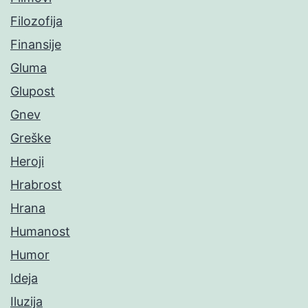
Filozofija
Finansije
Gluma
Glupost
Gnev
Greške
Heroji
Hrabrost
Hrana
Humanost
Humor
Ideja
Iluzija