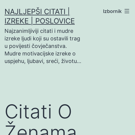
Preskoči
NAJLJEPŠI CITATI |
Izbornik
na
IZREKE | POSLOVICE
sadržaj
Najzanimljiviji citati i mudre
izreke ljudi koji su ostavili trag
u povijesti čovječanstva.
Mudre motivacijske izreke o
uspjehu, ljubavi, sreći, životu…
Citati O
Ženama