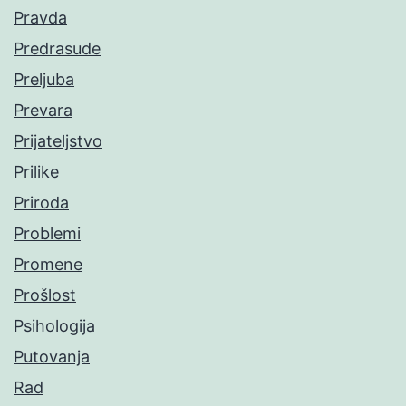
Pravda
Predrasude
Preljuba
Prevara
Prijateljstvo
Prilike
Priroda
Problemi
Promene
Prošlost
Psihologija
Putovanja
Rad