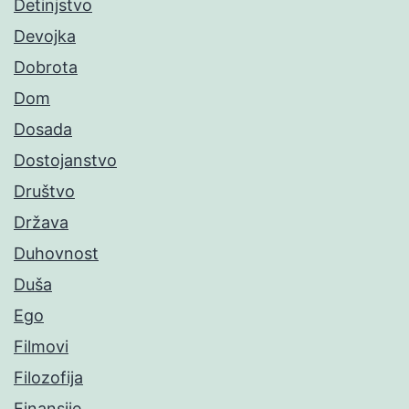
Detinjstvo
Devojka
Dobrota
Dom
Dosada
Dostojanstvo
Društvo
Država
Duhovnost
Duša
Ego
Filmovi
Filozofija
Finansije