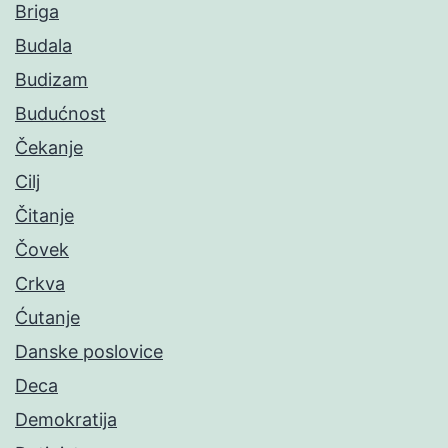
Briga
Budala
Budizam
Budućnost
Čekanje
Cilj
Čitanje
Čovek
Crkva
Ćutanje
Danske poslovice
Deca
Demokratija