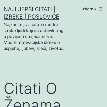
Preskoči
NAJLJEPŠI CITATI |
Izbornik
na
IZREKE | POSLOVICE
sadržaj
Najzanimljiviji citati i mudre
izreke ljudi koji su ostavili trag
u povijesti čovječanstva.
Mudre motivacijske izreke o
uspjehu, ljubavi, sreći, životu…
Citati O
Ženama