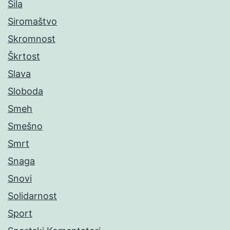
Sila
Siromaštvo
Skromnost
Škrtost
Slava
Sloboda
Smeh
Smešno
Smrt
Snaga
Snovi
Solidarnost
Sport