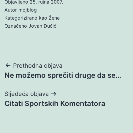
Objavljeno
25. rujna 2007.
Autor
mojblog
Kategorizirano kao
Žene
Označeno
Jovan Dučić
Navigacija
Prethodna objava
Ne možemo sprečiti druge da se…
objava
Sljedeća objava
Citati Sportskih Komentatora