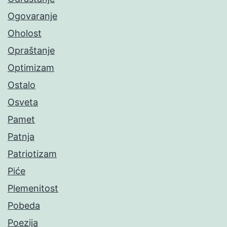
Ogovaranje
Oholost
Opraštanje
Optimizam
Ostalo
Osveta
Pamet
Patnja
Patriotizam
Piće
Plemenitost
Pobeda
Poezija