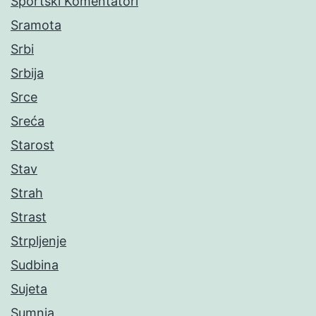
Sportski Komentatori
Sramota
Srbi
Srbija
Srce
Sreća
Starost
Stav
Strah
Strast
Strpljenje
Sudbina
Sujeta
Sumnja