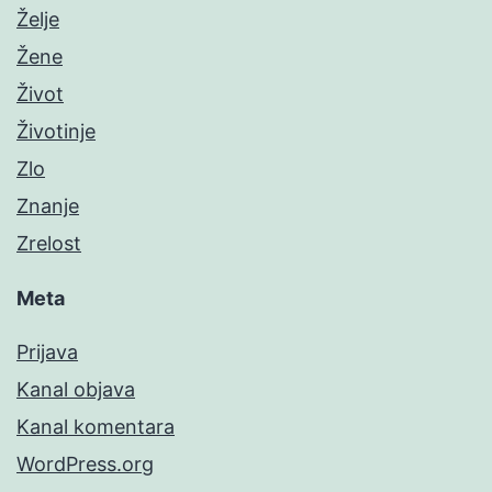
Želje
Žene
Život
Životinje
Zlo
Znanje
Zrelost
Meta
Prijava
Kanal objava
Kanal komentara
WordPress.org