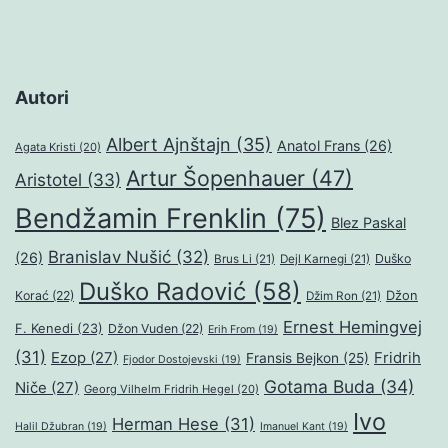
Autori
Albert Ajnštajn
(35)
Anatol Frans
(26)
Agata Kristi
(20)
Artur Šopenhauer
(47)
Aristotel
(33)
Bendžamin Frenklin
(75)
Blez Paskal
Branislav Nušić
(32)
(26)
Duško
Brus Li
(21)
Dejl Karnegi
(21)
Duško Radović
(58)
Džon
Korać
(22)
Džim Ron
(21)
Ernest Hemingvej
F. Kenedi
(23)
Džon Vuden
(22)
Erih From
(19)
(31)
Ezop
(27)
Fridrih
Fransis Bejkon
(25)
Fjodor Dostojevski
(19)
Gotama Buda
(34)
Niče
(27)
Georg Vilhelm Fridrih Hegel
(20)
Ivo
Herman Hese
(31)
Halil Džubran
(19)
Imanuel Kant
(19)