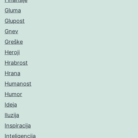
Gluma
Glupost
Gnev
Greške
Heroji
Hrabrost
Hrana
Humanost
Humor
Ideja
Iluzija
Inspiracija
Inteligencija