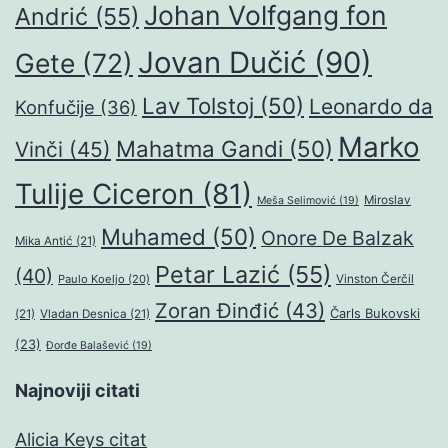
Johan Volfgang fon
Andrić
(55)
Jovan Dučić
(90)
Gete
(72)
Lav Tolstoj
(50)
Leonardo da
Konfučije
(36)
Marko
Mahatma Gandi
(50)
Vinči
(45)
Tulije Ciceron
(81)
Miroslav
Meša Selimović
(19)
Muhamed
(50)
Onore De Balzak
Mika Antić
(21)
Petar Lazić
(55)
(40)
Paulo Koeljo
(20)
Vinston Čerčil
Zoran Đinđić
(43)
Čarls Bukovski
(21)
Vladan Desnica
(21)
(23)
Đorđe Balašević
(19)
Najnoviji citati
Alicia Keys citat