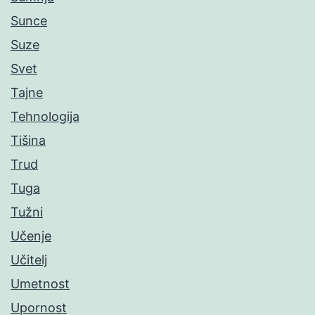
Sunce
Suze
Svet
Tajne
Tehnologija
Tišina
Trud
Tuga
Tužni
Učenje
Učitelj
Umetnost
Upornost