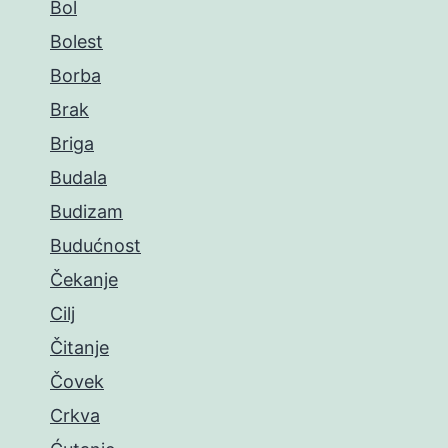
Bol
Bolest
Borba
Brak
Briga
Budala
Budizam
Budućnost
Čekanje
Cilj
Čitanje
Čovek
Crkva