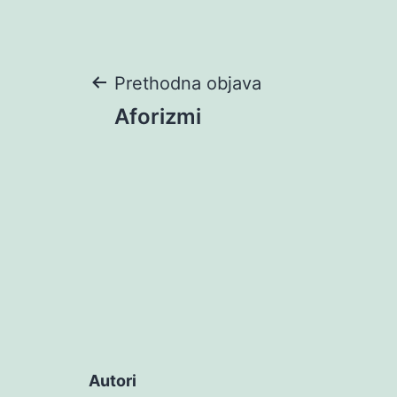
Navigacija
Prethodna objava
Aforizmi
objava
Autori