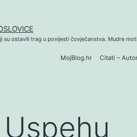
POSLOVICE
koji su ostavili trag u povijesti čovječanstva. Mudre mot
MojBlog.hr
Citati – Autor
O Uspehu