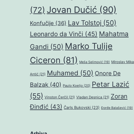
Jovan Dučić
(90)
(72)
Lav Tolstoj
(50)
Konfučije
(36)
Mahatma
Leonardo da Vinči
(45)
Marko Tulije
Gandi
(50)
Ciceron
(81)
Miroslav Mika
Meša Selimović
(19)
Muhamed
(50)
Onore De
Antić
(21)
Petar Lazić
Balzak
(40)
Paulo Koeljo
(20)
(55)
Zoran
Vinston Čerčil
(21)
Vladan Desnica
(21)
Đinđić
(43)
Čarls Bukovski
(23)
Đorđe Balašević
(19)
Arhiva