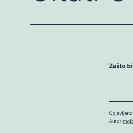
Zašto bi
Objavljen
Autor
moj