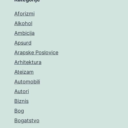
Aforizmi
Alkohol
Ambicija
Apsurd
Arapske Poslovice
Arhitektura
Ateizam
Automobili
Autori
Biznis
Bog
Bogatstvo