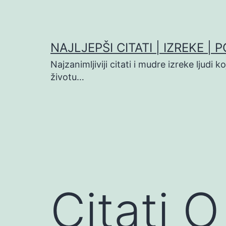
Preskoči
na
sadržaj
NAJLJEPŠI CITATI | IZREKE | 
Najzanimljiviji citati i mudre izreke ljudi 
životu…
Citati 