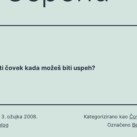
ti čovek kada možeš biti uspeh?
o
3. ožujka 2008.
Kategorizirano kao
Čo
blog
Označeno
Be