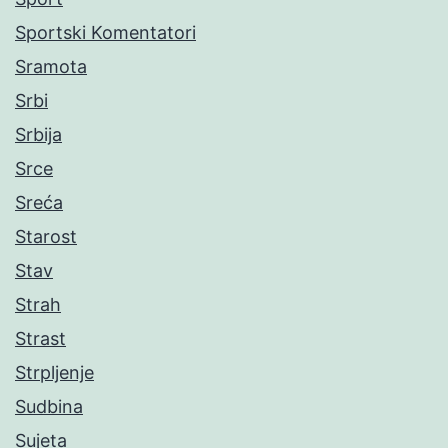
Sportski Komentatori
Sramota
Srbi
Srbija
Srce
Sreća
Starost
Stav
Strah
Strast
Strpljenje
Sudbina
Sujeta