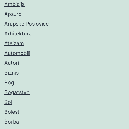
Ambicija
Apsurd
Arapske Poslovice
Arhitektura
Ateizam
Automobili
Autori
Biznis
Bog
Bogatstvo
Bol
Bolest
Borba