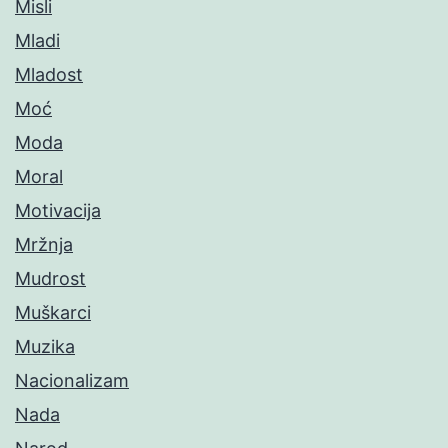
Misli
Mladi
Mladost
Moć
Moda
Moral
Motivacija
Mržnja
Mudrost
Muškarci
Muzika
Nacionalizam
Nada