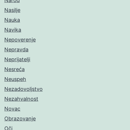
Narod
Nasilje
Nauka
Navika
Nepoverenje
Nepravda
Neprijatelji
Nesreća
Neuspeh
Nezadovoljstvo
Nezahvalnost
Novac
Obrazovanje
Oči