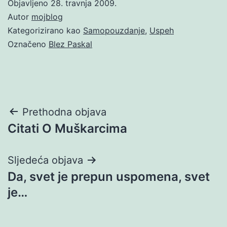
Objavljeno
28. travnja 2009.
Autor
mojblog
Kategorizirano kao
Samopouzdanje
,
Uspeh
Označeno
Blez Paskal
Navigacija
Prethodna objava
Citati O Muškarcima
objava
Sljedeća objava
Da, svet je prepun uspomena, svet
je…