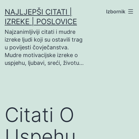
Preskoči
NAJLJEPŠI CITATI |
Izbornik
na
IZREKE | POSLOVICE
sadržaj
Najzanimljiviji citati i mudre
izreke ljudi koji su ostavili trag
u povijesti čovječanstva.
Mudre motivacijske izreke o
uspjehu, ljubavi, sreći, životu…
Citati O
Uspehu