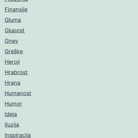
Finansije
Gluma
Glupost
Gnev
Greške
Heroji
Hrabrost
Hrana
Humanost
Humor
Ideja
Iluzija
Inspiracija