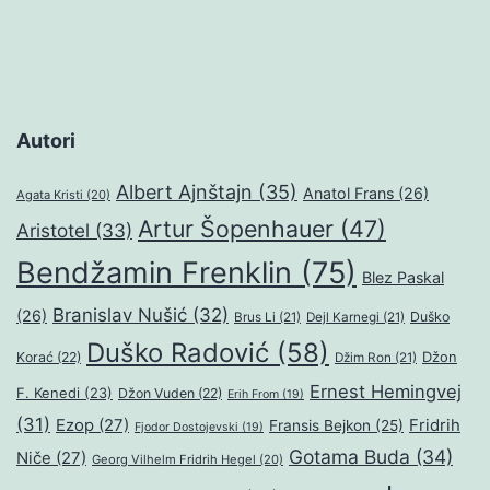
Autori
Albert Ajnštajn
(35)
Anatol Frans
(26)
Agata Kristi
(20)
Artur Šopenhauer
(47)
Aristotel
(33)
Bendžamin Frenklin
(75)
Blez Paskal
Branislav Nušić
(32)
(26)
Duško
Brus Li
(21)
Dejl Karnegi
(21)
Duško Radović
(58)
Džon
Korać
(22)
Džim Ron
(21)
Ernest Hemingvej
F. Kenedi
(23)
Džon Vuden
(22)
Erih From
(19)
(31)
Ezop
(27)
Fridrih
Fransis Bejkon
(25)
Fjodor Dostojevski
(19)
Gotama Buda
(34)
Niče
(27)
Georg Vilhelm Fridrih Hegel
(20)