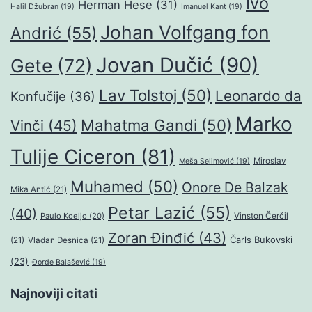
Ivo
Herman Hese
(31)
Halil Džubran
(19)
Imanuel Kant
(19)
Johan Volfgang fon
Andrić
(55)
Jovan Dučić
(90)
Gete
(72)
Lav Tolstoj
(50)
Leonardo da
Konfučije
(36)
Marko
Mahatma Gandi
(50)
Vinči
(45)
Tulije Ciceron
(81)
Miroslav
Meša Selimović
(19)
Muhamed
(50)
Onore De Balzak
Mika Antić
(21)
Petar Lazić
(55)
(40)
Paulo Koeljo
(20)
Vinston Čerčil
Zoran Đinđić
(43)
Čarls Bukovski
(21)
Vladan Desnica
(21)
(23)
Đorđe Balašević
(19)
Najnoviji citati