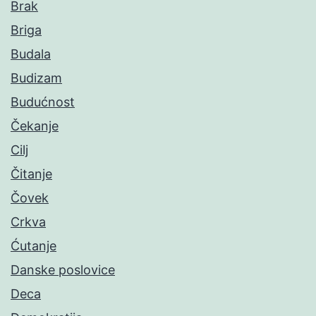
Brak
Briga
Budala
Budizam
Budućnost
Čekanje
Cilj
Čitanje
Čovek
Crkva
Ćutanje
Danske poslovice
Deca