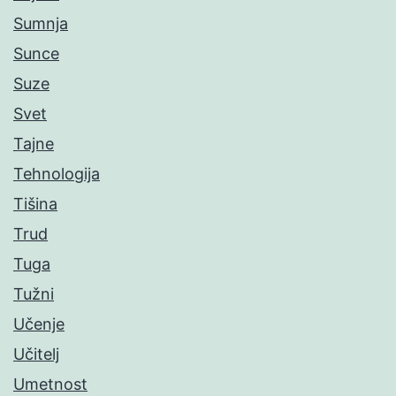
Sumnja
Sunce
Suze
Svet
Tajne
Tehnologija
Tišina
Trud
Tuga
Tužni
Učenje
Učitelj
Umetnost