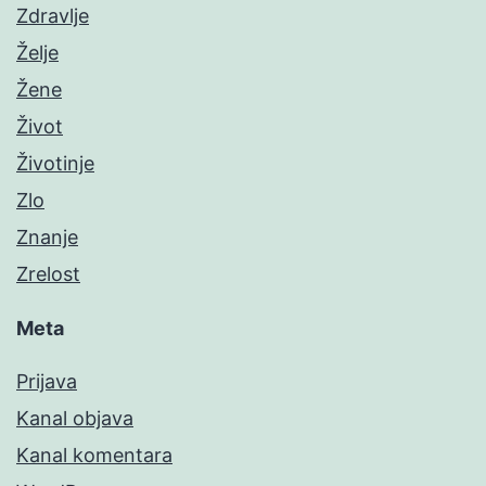
Zdravlje
Želje
Žene
Život
Životinje
Zlo
Znanje
Zrelost
Meta
Prijava
Kanal objava
Kanal komentara