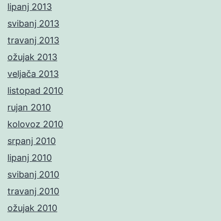
lipanj 2013
svibanj 2013
travanj 2013
ožujak 2013
veljača 2013
listopad 2010
rujan 2010
kolovoz 2010
srpanj 2010
lipanj 2010
svibanj 2010
travanj 2010
ožujak 2010