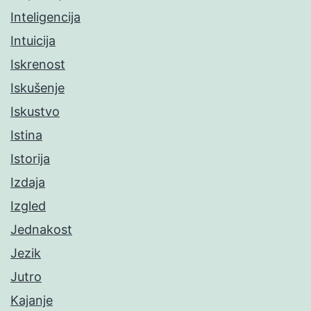
Inteligencija
Intuicija
Iskrenost
Iskušenje
Iskustvo
Istina
Istorija
Izdaja
Izgled
Jednakost
Jezik
Jutro
Kajanje