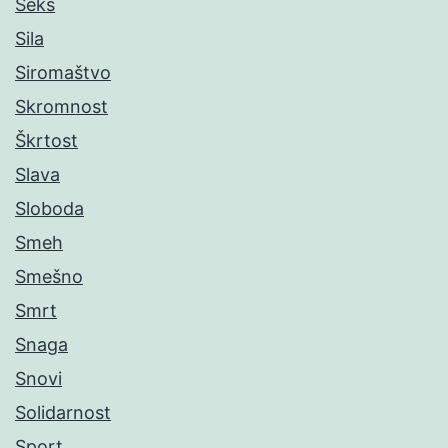
Seks
Sila
Siromaštvo
Skromnost
Škrtost
Slava
Sloboda
Smeh
Smešno
Smrt
Snaga
Snovi
Solidarnost
Sport