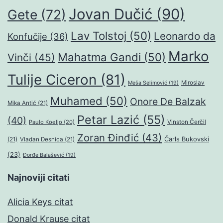
Jovan Dučić
(90)
Gete
(72)
Lav Tolstoj
(50)
Leonardo da
Konfučije
(36)
Marko
Mahatma Gandi
(50)
Vinči
(45)
Tulije Ciceron
(81)
Miroslav
Meša Selimović
(19)
Muhamed
(50)
Onore De Balzak
Mika Antić
(21)
Petar Lazić
(55)
(40)
Paulo Koeljo
(20)
Vinston Čerčil
Zoran Đinđić
(43)
Čarls Bukovski
(21)
Vladan Desnica
(21)
(23)
Đorđe Balašević
(19)
Najnoviji citati
Alicia Keys citat
Donald Krause citat