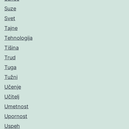
Suze
Svet
Tajne
Tehnologija
Tišina
Trud
Tuga
Tužni
Učenje
Učitelj
Umetnost
Upornost
Uspeh