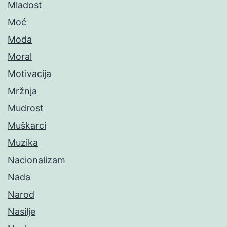
Mladost
Moć
Moda
Moral
Motivacija
Mržnja
Mudrost
Muškarci
Muzika
Nacionalizam
Nada
Narod
Nasilje