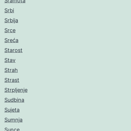
Sramota
Srbi
Srbija
Srce
Sreća
Starost
Stav
Strah
Strast
Strpljenje
Sudbina
Sujeta
Sumnja
Sunce