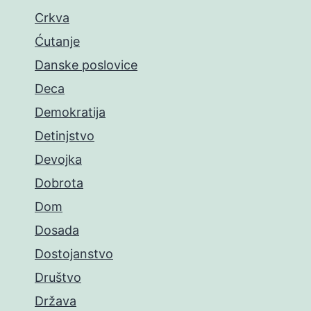
Crkva
Ćutanje
Danske poslovice
Deca
Demokratija
Detinjstvo
Devojka
Dobrota
Dom
Dosada
Dostojanstvo
Društvo
Država