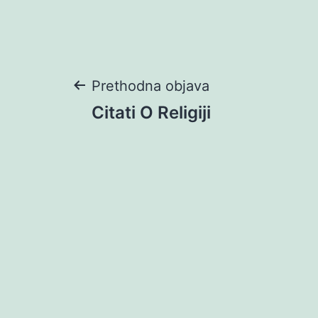
Navigacija
Prethodna objava
Citati O Religiji
objava