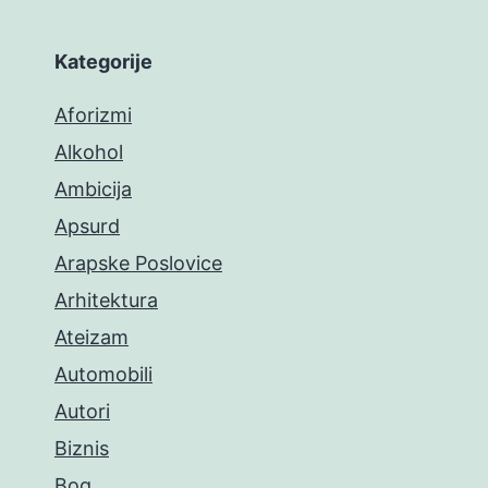
Kategorije
Aforizmi
Alkohol
Ambicija
Apsurd
Arapske Poslovice
Arhitektura
Ateizam
Automobili
Autori
Biznis
Bog