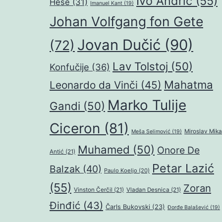
Ivo Andrić
(55)
Hese
(31)
Imanuel Kant
(19)
Johan Volfgang fon Gete
Jovan Dučić
(90)
(72)
Lav Tolstoj
(50)
Konfučije
(36)
Mahatma
Leonardo da Vinči
(45)
Marko Tulije
Gandi
(50)
Ciceron
(81)
Miroslav Mika
Meša Selimović
(19)
Muhamed
(50)
Onore De
Antić
(21)
Petar Lazić
Balzak
(40)
Paulo Koeljo
(20)
(55)
Zoran
Vinston Čerčil
(21)
Vladan Desnica
(21)
Đinđić
(43)
Čarls Bukovski
(23)
Đorđe Balašević
(19)