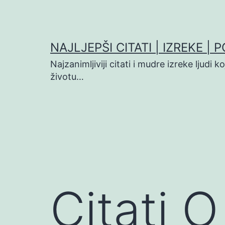
Preskoči
na
sadržaj
NAJLJEPŠI CITATI | IZREKE | 
Najzanimljiviji citati i mudre izreke ljudi 
životu…
Citati O