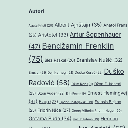
Autori
Albert Ajnštajn
(35)
Anatol Frans
Agata Kristi
(20)
Artur Šopenhauer
Aristotel
(33)
(26)
Bendžamin Frenklin
(47)
(75)
Branislav Nušić
(32)
Blez Paskal
(26)
Duško
Duško Korać
(22)
Brus Li
(21)
Dejl Karnegi
(21)
Radović
(58)
Džon F. Kenedi
Džim Ron
(21)
Ernest Hemingvej
(23)
Džon Vuden
(22)
Erih From
(19)
(31)
Ezop
(27)
Fransis Bejkon
Fjodor Dostojevski
(19)
Fridrih Niče
(27)
(25)
Georg Vilhelm Fridrih Hegel
(20)
Gotama Buda
(34)
Herman
Halil Džubran
(19)