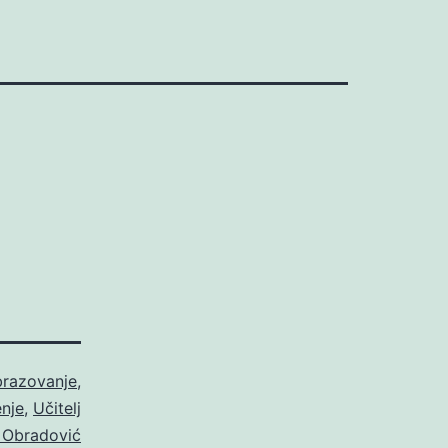
.
razovanje
,
nje
,
Učitelj
j Obradović