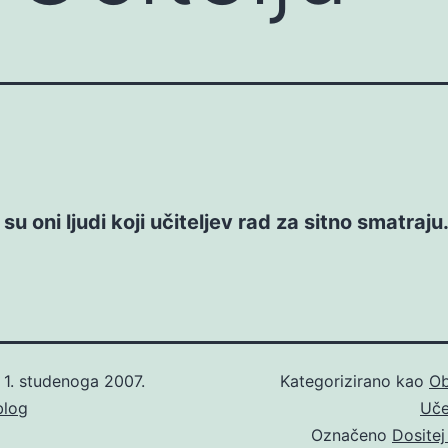
su oni ljudi koji učiteljev rad za sitno smatraju
o
1. studenoga 2007.
Kategorizirano kao
Ob
blog
Uče
Označeno
Dosite