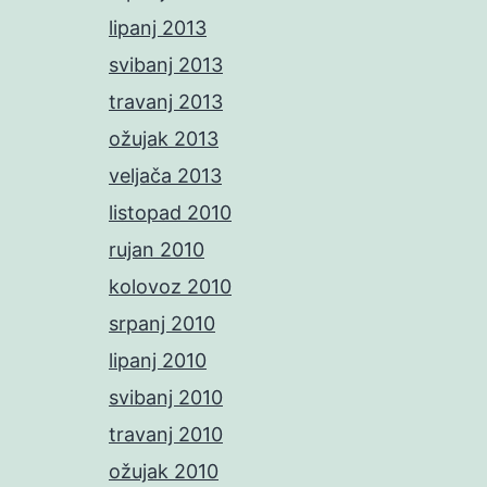
lipanj 2013
svibanj 2013
travanj 2013
ožujak 2013
veljača 2013
listopad 2010
rujan 2010
kolovoz 2010
srpanj 2010
lipanj 2010
svibanj 2010
travanj 2010
ožujak 2010