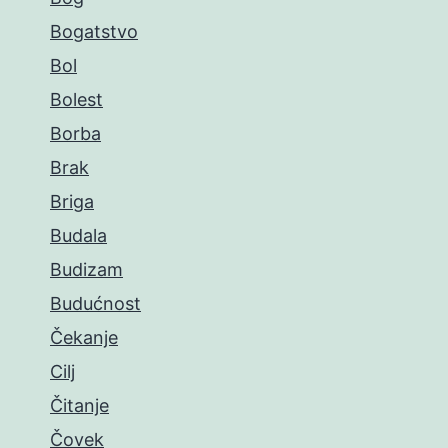
Bogatstvo
Bol
Bolest
Borba
Brak
Briga
Budala
Budizam
Budućnost
Čekanje
Cilj
Čitanje
Čovek