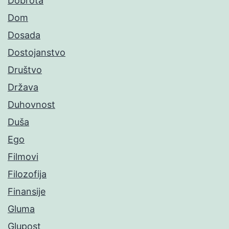
Dobrota
Dom
Dosada
Dostojanstvo
Društvo
Država
Duhovnost
Duša
Ego
Filmovi
Filozofija
Finansije
Gluma
Glupost