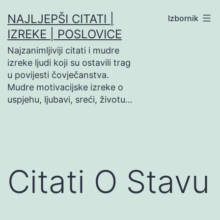
Preskoči
NAJLJEPŠI CITATI |
Izbornik
na
IZREKE | POSLOVICE
sadržaj
Najzanimljiviji citati i mudre
izreke ljudi koji su ostavili trag
u povijesti čovječanstva.
Mudre motivacijske izreke o
uspjehu, ljubavi, sreći, životu…
Citati O Stavu