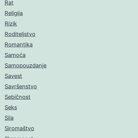
Rat
Religija
Rizik
Roditeljstvo
Romantika
Samoća
Samopouzdanje
Savest
Savršenstvo
Sebičnost
Seks
Sila
Siromaštvo