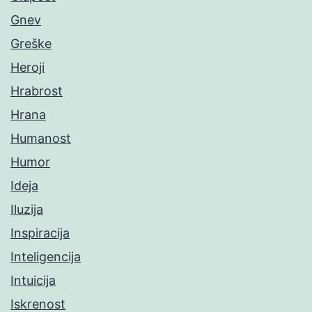
Gnev
Greške
Heroji
Hrabrost
Hrana
Humanost
Humor
Ideja
Iluzija
Inspiracija
Inteligencija
Intuicija
Iskrenost