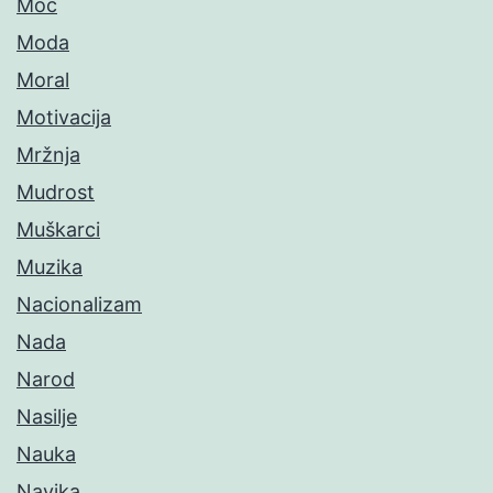
Moć
Moda
Moral
Motivacija
Mržnja
Mudrost
Muškarci
Muzika
Nacionalizam
Nada
Narod
Nasilje
Nauka
Navika