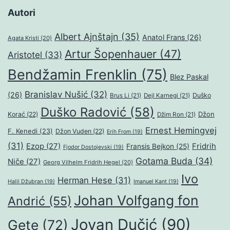
Autori
Albert Ajnštajn
(35)
Anatol Frans
(26)
Agata Kristi
(20)
Artur Šopenhauer
(47)
Aristotel
(33)
Bendžamin Frenklin
(75)
Blez Paskal
Branislav Nušić
(32)
(26)
Duško
Brus Li
(21)
Dejl Karnegi
(21)
Duško Radović
(58)
Džon
Korać
(22)
Džim Ron
(21)
Ernest Hemingvej
F. Kenedi
(23)
Džon Vuden
(22)
Erih From
(19)
(31)
Ezop
(27)
Fridrih
Fransis Bejkon
(25)
Fjodor Dostojevski
(19)
Gotama Buda
(34)
Niče
(27)
Georg Vilhelm Fridrih Hegel
(20)
Ivo
Herman Hese
(31)
Halil Džubran
(19)
Imanuel Kant
(19)
Johan Volfgang fon
Andrić
(55)
Jovan Dučić
(90)
Gete
(72)