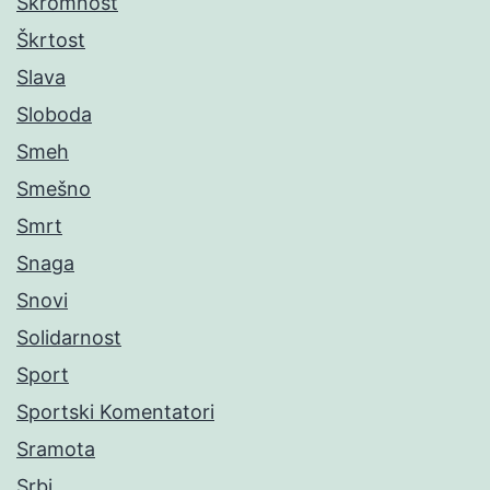
Skromnost
Škrtost
Slava
Sloboda
Smeh
Smešno
Smrt
Snaga
Snovi
Solidarnost
Sport
Sportski Komentatori
Sramota
Srbi