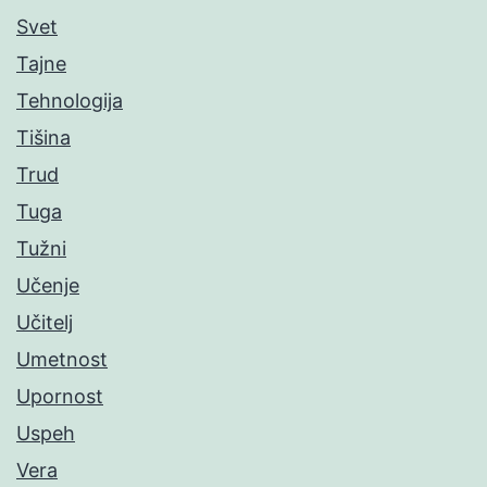
Svet
Tajne
Tehnologija
Tišina
Trud
Tuga
Tužni
Učenje
Učitelj
Umetnost
Upornost
Uspeh
Vera