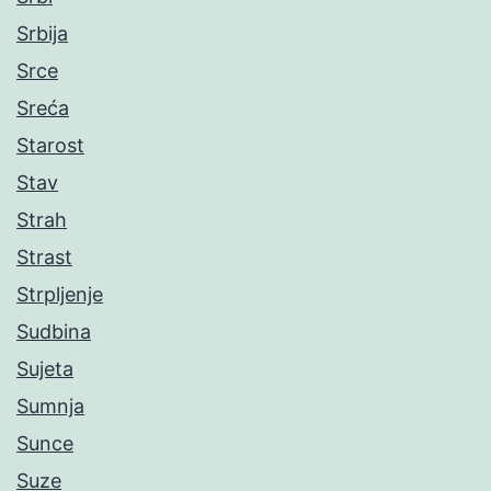
Srbija
Srce
Sreća
Starost
Stav
Strah
Strast
Strpljenje
Sudbina
Sujeta
Sumnja
Sunce
Suze