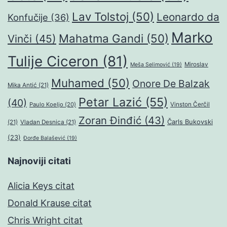
Lav Tolstoj
(50)
Leonardo da
Konfučije
(36)
Marko
Mahatma Gandi
(50)
Vinči
(45)
Tulije Ciceron
(81)
Miroslav
Meša Selimović
(19)
Muhamed
(50)
Onore De Balzak
Mika Antić
(21)
Petar Lazić
(55)
(40)
Paulo Koeljo
(20)
Vinston Čerčil
Zoran Đinđić
(43)
Čarls Bukovski
(21)
Vladan Desnica
(21)
(23)
Đorđe Balašević
(19)
Najnoviji citati
Alicia Keys citat
Donald Krause citat
Chris Wright citat