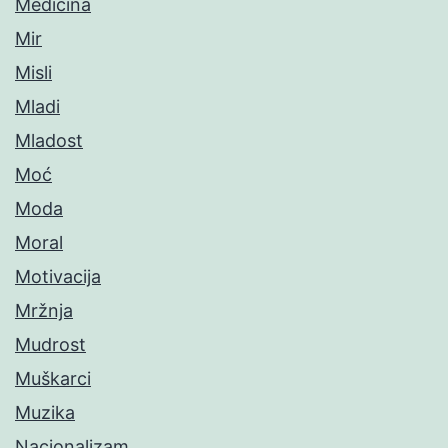
Medicina
Mir
Misli
Mladi
Mladost
Moć
Moda
Moral
Motivacija
Mržnja
Mudrost
Muškarci
Muzika
Nacionalizam