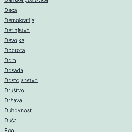
Danske poslovice
Deca
Demokratija
Detinjstvo
Devojka
Dobrota
Dom
Dosada
Dostojanstvo
Društvo
Država
Duhovnost
Duša
Ego