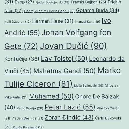
(31)
Ezop
(27)
Fridrih
Fransis Bejkon
(25)
Fjodor Dostojevski
(19)
Gotama Buda
(34)
Niče
(27)
Georg Vilhelm Fridrih Hegel
(20)
Ivo
Herman Hese
(31)
Halil Džubran
(19)
Imanuel Kant
(19)
Johan Volfgang fon
Andrić
(55)
Jovan Dučić
(90)
Gete
(72)
Lav Tolstoj
(50)
Leonardo da
Konfučije
(36)
Marko
Mahatma Gandi
(50)
Vinči
(45)
Tulije Ciceron
(81)
Miroslav
Meša Selimović
(19)
Muhamed
(50)
Onore De Balzak
Mika Antić
(21)
Petar Lazić
(55)
(40)
Paulo Koeljo
(20)
Vinston Čerčil
Zoran Đinđić
(43)
Čarls Bukovski
(21)
Vladan Desnica
(21)
(23)
Đorđe Balašević
(19)