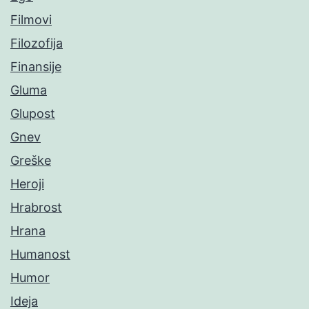
Filmovi
Filozofija
Finansije
Gluma
Glupost
Gnev
Greške
Heroji
Hrabrost
Hrana
Humanost
Humor
Ideja