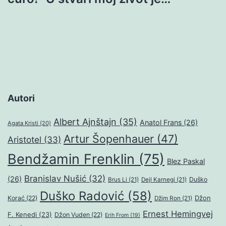
Autori
Albert Ajnštajn
(35)
Anatol Frans
(26)
Agata Kristi
(20)
Artur Šopenhauer
(47)
Aristotel
(33)
Bendžamin Frenklin
(75)
Blez Paskal
Branislav Nušić
(32)
(26)
Duško
Brus Li
(21)
Dejl Karnegi
(21)
Duško Radović
(58)
Džon
Korać
(22)
Džim Ron
(21)
Ernest Hemingvej
F. Kenedi
(23)
Džon Vuden
(22)
Erih From
(19)