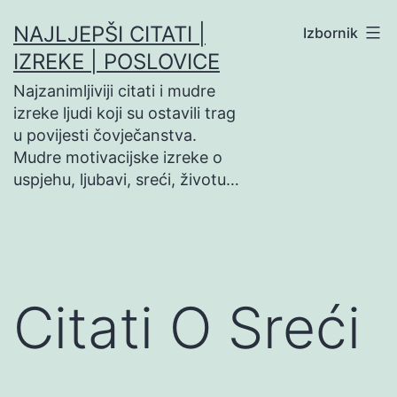
Preskoči
NAJLJEPŠI CITATI |
Izbornik
na
IZREKE | POSLOVICE
sadržaj
Najzanimljiviji citati i mudre
izreke ljudi koji su ostavili trag
u povijesti čovječanstva.
Mudre motivacijske izreke o
uspjehu, ljubavi, sreći, životu…
Citati O Sreći