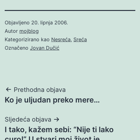
Objavljeno
20. lipnja 2006.
Autor
mojblog
Kategorizirano kao
Nesreća
,
Sreća
Označeno
Jovan Dučić
Navigacija
Prethodna objava
Ko je uljudan preko mere…
objava
Sljedeća objava
I tako, kažem sebi: “Nije ti lako
curo!” U stvari moj život je…