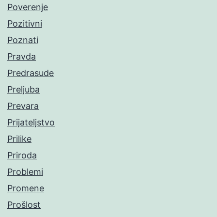
Poverenje
Pozitivni
Poznati
Pravda
Predrasude
Preljuba
Prevara
Prijateljstvo
Prilike
Priroda
Problemi
Promene
Prošlost