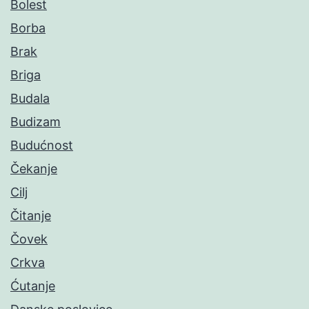
Bolest
Borba
Brak
Briga
Budala
Budizam
Budućnost
Čekanje
Cilj
Čitanje
Čovek
Crkva
Ćutanje