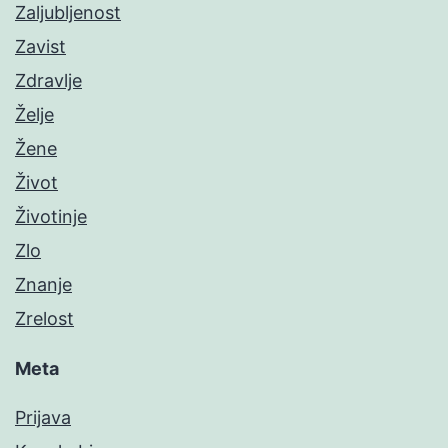
Zaljubljenost
Zavist
Zdravlje
Želje
Žene
Život
Životinje
Zlo
Znanje
Zrelost
Meta
Prijava