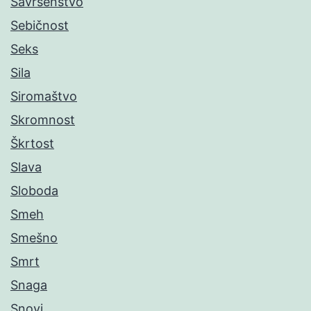
Savršenstvo
Sebičnost
Seks
Sila
Siromaštvo
Skromnost
Škrtost
Slava
Sloboda
Smeh
Smešno
Smrt
Snaga
Snovi