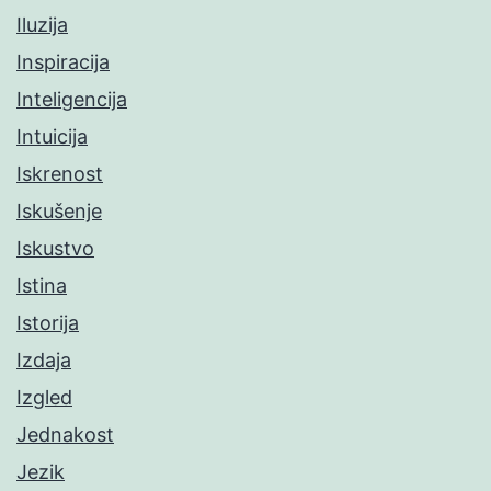
Iluzija
Inspiracija
Inteligencija
Intuicija
Iskrenost
Iskušenje
Iskustvo
Istina
Istorija
Izdaja
Izgled
Jednakost
Jezik